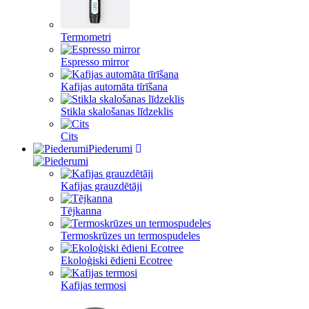
Termometri
Espresso mirror
Kafijas automāta tīrīšana
Stikla skalošanas līdzeklis
Cits
Piederumi
Kafijas grauzdētāji
Tējkanna
Termoskrūzes un termospudeles
Ekoloģiski ēdieni Ecotree
Kafijas termosi