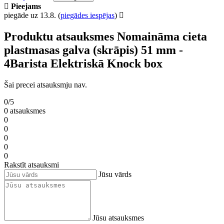
Pieejams
piegāde uz 13.8.
(
piegādes iespējas
)
Produktu atsauksmes Nomaināma cieta
plastmasas galva (skrāpis) 51 mm -
4Barista Elektriskā Knock box
Šai precei atsauksmju nav.
0/5
0 atsauksmes
0
0
0
0
0
Rakstīt atsauksmi
Jūsu vārds
Jūsu atsauksmes