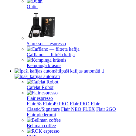
Outin
Staresso — espresso
Cafflano — filtrēta kafija
Kempinga krāsnis
Īpaši kafijas automāti
Cafelat Robot
Flair espresso
Flair 58
Flair 49 PRO
Flair PRO
Flair
Classic/Signature
Flair NEO FLEX
Flair 2GO
Flair piederumi
Bellman coffee