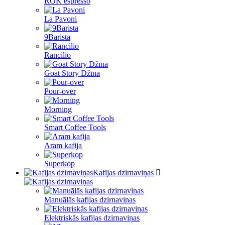
ROK espresso
La Pavoni
9Barista
Rancilio
Goat Story Džīna
Pour-over
Morning
Smart Coffee Tools
Aram kafija
Superkop
Kafijas dzirnaviņas
Manuālās kafijas dzirnaviņas
Elektriskās kafijas dzirnaviņas