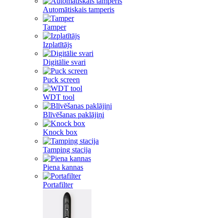
Automātiskais tamperis
Tamper
Izplatītājs
Digitālie svari
Puck screen
WDT tool
Blīvēšanas paklājiņi
Knock box
Tamping stacija
Piena kannas
Portafilter