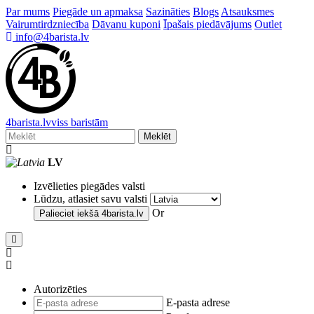
Par mums
Piegāde un apmaksa
Sazināties
Blogs
Atsauksmes
Vairumtirdzniecība
Dāvanu kuponi
Īpašais piedāvājums
Outlet
info@4barista.lv
4
barista
.lv
viss baristām
Meklēt
LV
Izvēlieties piegādes valsti
Lūdzu, atlasiet savu valsti
Or
Palieciet iekšā
4barista.lv
Autorizēties
E-pasta adrese