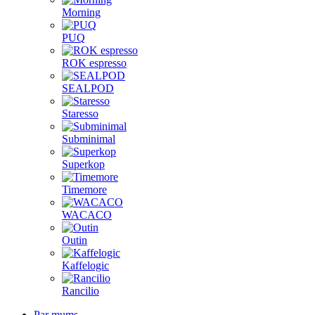
Morning
PUQ
ROK espresso
SEALPOD
Staresso
Subminimal
Superkop
Timemore
WACACO
Outin
Kaffelogic
Rancilio
Par mums