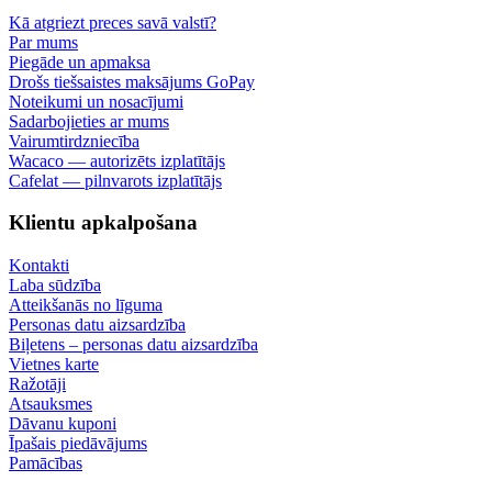
Kā atgriezt preces savā valstī?
Par mums
Piegāde un apmaksa
Drošs tiešsaistes maksājums GoPay
Noteikumi un nosacījumi
Sadarbojieties ar mums
Vairumtirdzniecība
Wacaco — autorizēts izplatītājs
Cafelat — pilnvarots izplatītājs
Klientu apkalpošana
Kontakti
Laba sūdzība
Atteikšanās no līguma
Personas datu aizsardzība
Biļetens – personas datu aizsardzība
Vietnes karte
Ražotāji
Atsauksmes
Dāvanu kuponi
Īpašais piedāvājums
Pamācības