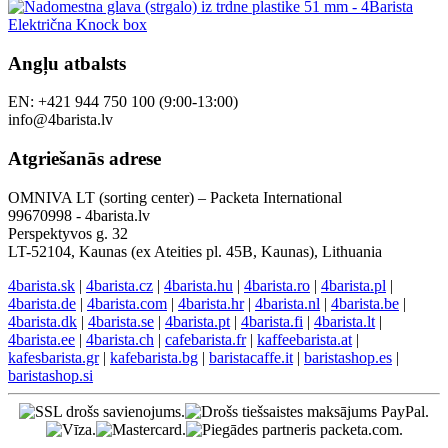
Angļu atbalsts
EN: +421 944 750 100 (9:00-13:00)
info@4barista.lv
Atgriešanās adrese
OMNIVA LT (sorting center) – Packeta International
99670998 - 4barista.lv
Perspektyvos g. 32
LT-52104, Kaunas (ex Ateities pl. 45B, Kaunas), Lithuania
4barista.sk
|
4barista.cz
|
4barista.hu
|
4barista.ro
|
4barista.pl
|
4barista.de
|
4barista.com
|
4barista.hr
|
4barista.nl
|
4barista.be
|
4barista.dk
|
4barista.se
|
4barista.pt
|
4barista.fi
|
4barista.lt
|
4barista.ee
|
4barista.ch
|
cafebarista.fr
|
kaffeebarista.at
|
kafesbarista.gr
|
kafebarista.bg
|
baristacaffe.it
|
baristashop.es
|
baristashop.si