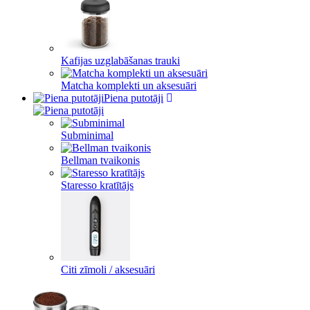
Kafijas uzglabāšanas trauki
Matcha komplekti un aksesuāri
Piena putotāji
Subminimal
Bellman tvaikonis
Staresso kratītājs
Citi zīmoli / aksesuāri