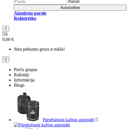
Parole
Autorizēties
Aizmirsta parole
Reģistrēties
0
0,00 €
Jūsu pirkumu grozs ir tukšs!
Preču grupas
Ražotāji
Informācija
Blogs
Pārnēsājami kafijas automāti