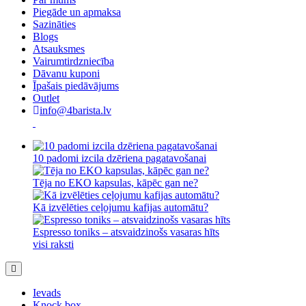
Piegāde un apmaksa
Sazināties
Blogs
Atsauksmes
Vairumtirdzniecība
Dāvanu kuponi
Īpašais piedāvājums
Outlet
info@4barista.lv
10 padomi izcila dzēriena pagatavošanai
Tēja no EKO kapsulas, kāpēc gan ne?
Kā izvēlēties ceļojumu kafijas automātu?
Espresso toniks – atsvaidzinošs vasaras hīts
visi raksti
Ievads
Knock box