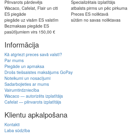
Pilnvarots pārdevējs
Specializētais izplatītājs
Wacaco, Cafelat, Flair un citi
atbalsts pirms un pēc pirkuma
ES piegāde
Preces ES noliktavā
piegāde uz visām ES valstīm
sūtām no savas noliktavas
Bezmaksas piegāde ES
pasūtījumiem virs 150,00 €
Informācija
Kā atgriezt preces savā valstī?
Par mums
Piegāde un apmaksa
Drošs tiešsaistes maksājums GoPay
Noteikumi un nosacījumi
Sadarbojieties ar mums
Vairumtirdzniecība
Wacaco — autorizēts izplatītājs
Cafelat — pilnvarots izplatītājs
Klientu apkalpošana
Kontakti
Laba sūdzība