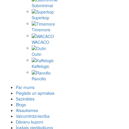
Subminimal
Superkop
Timemore
WACACO
Outin
Kaffelogic
Rancilio
Par mums
Piegāde un apmaksa
Sazināties
Blogs
Atsauksmes
Vairumtirdzniecība
Dāvanu kuponi
Īpašais piedāvājums