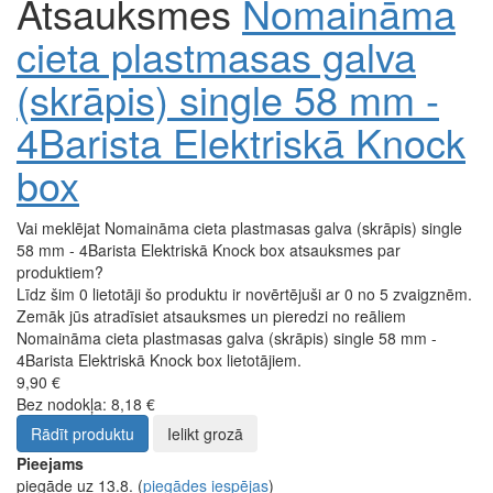
Atsauksmes
Nomaināma
cieta plastmasas galva
(skrāpis) single 58 mm -
4Barista Elektriskā Knock
box
Vai meklējat Nomaināma cieta plastmasas galva (skrāpis) single
58 mm - 4Barista Elektriskā Knock box atsauksmes par
produktiem?
Līdz šim 0 lietotāji šo produktu ir novērtējuši ar 0 no 5 zvaigznēm.
Zemāk jūs atradīsiet atsauksmes un pieredzi no reāliem
Nomaināma cieta plastmasas galva (skrāpis) single 58 mm -
4Barista Elektriskā Knock box lietotājiem.
9,90 €
Bez nodokļa: 8,18 €
Rādīt produktu
Ielikt grozā
Pieejams
piegāde uz 13.8.
(
piegādes iespējas
)