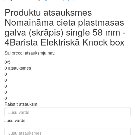
Produktu atsauksmes
Nomaināma cieta plastmasas
galva (skrāpis) single 58 mm -
4Barista Elektriskā Knock box
Šai precei atsauksmju nav.
0/5
0 atsauksmes
0
0
0
0
0
Rakstīt atsauksmi
Jūsu vārds