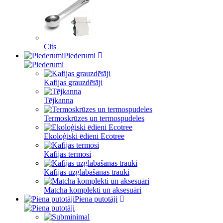
Cits
Piederumi
Kafijas grauzdētāji
Tējkanna
Termoskrūzes un termospudeles
Ekoloģiski ēdieni Ecotree
Kafijas termosi
Kafijas uzglabāšanas trauki
Matcha komplekti un aksesuāri
Piena putotāji