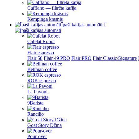
Cafflano — filtrēta kafija
Kempinga krāsnis
Īpaši kafijas automāti
Cafelat Robot
Flair espresso
Flair 58
Flair 49 PRO
Flair PRO
Flair Classic/Signature
Bellman coffee
ROK espresso
La Pavoni
9Barista
Rancilio
Goat Story Džīna
Pour-over