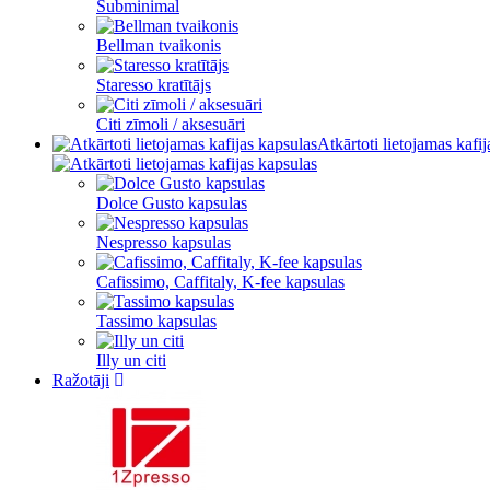
Subminimal
Bellman tvaikonis
Staresso kratītājs
Citi zīmoli / aksesuāri
Atkārtoti lietojamas kafi
Dolce Gusto kapsulas
Nespresso kapsulas
Cafissimo, Caffitaly, K-fee kapsulas
Tassimo kapsulas
Illy un citi
Ražotāji