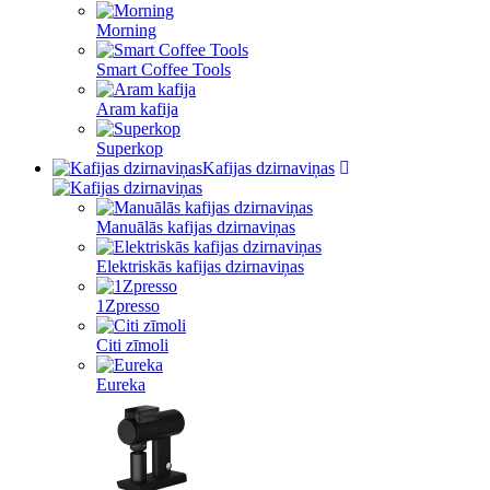
Morning
Smart Coffee Tools
Aram kafija
Superkop
Kafijas dzirnaviņas
Manuālās kafijas dzirnaviņas
Elektriskās kafijas dzirnaviņas
1Zpresso
Citi zīmoli
Eureka