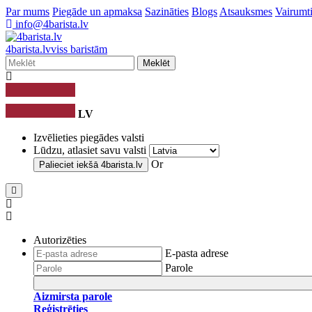
Par mums
Piegāde un apmaksa
Sazināties
Blogs
Atsauksmes
Vairumti
info@4barista.lv
4
barista
.lv
viss baristām
Meklēt
LV
Izvēlieties piegādes valsti
Lūdzu, atlasiet savu valsti
Or
Palieciet iekšā
4barista.lv
Autorizēties
E-pasta adrese
Parole
Aizmirsta parole
Reģistrēties