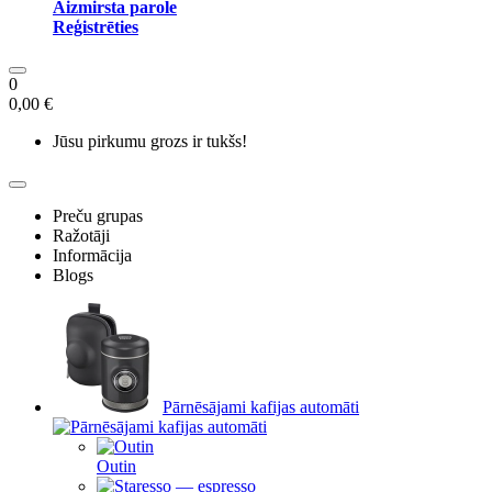
Aizmirsta parole
Reģistrēties
0
0,00 €
Jūsu pirkumu grozs ir tukšs!
Preču grupas
Ražotāji
Informācija
Blogs
Pārnēsājami kafijas automāti
Outin