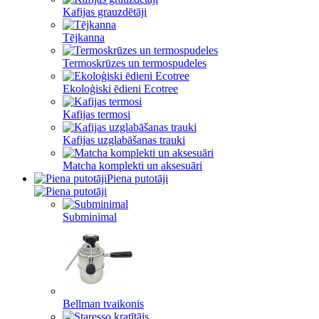
Kafijas grauzdētāji
Tējkanna
Termoskrūzes un termospudeles
Ekoloģiski ēdieni Ecotree
Kafijas termosi
Kafijas uzglabāšanas trauki
Matcha komplekti un aksesuāri
Piena putotāji
Subminimal
Bellman tvaikonis