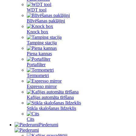
WDT tool
Blīvēšanas paklājiņi
Knock box
Tamping stacija
Piena kannas
Portafilter
Termometri
Espresso mirror
Kafijas automāta tīrīšana
Stikla skalošanas līdzeklis
Cits
Piederumi