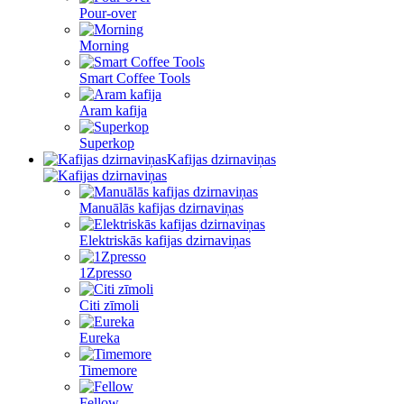
Pour-over
Morning
Smart Coffee Tools
Aram kafija
Superkop
Kafijas dzirnaviņas
Manuālās kafijas dzirnaviņas
Elektriskās kafijas dzirnaviņas
1Zpresso
Citi zīmoli
Eureka
Timemore
Fellow