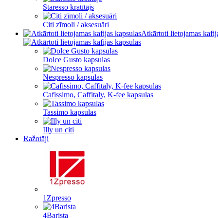
Staresso kratītājs
Citi zīmoli / aksesuāri
Atkārtoti lietojamas kafi
Dolce Gusto kapsulas
Nespresso kapsulas
Cafissimo, Caffitaly, K-fee kapsulas
Tassimo kapsulas
Illy un citi
Ražotāji
1Zpresso
4Barista