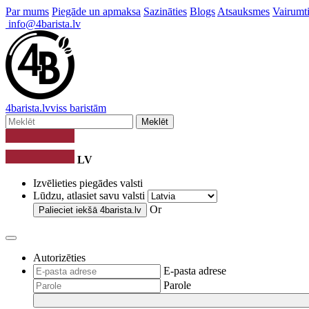
Par mums
Piegāde un apmaksa
Sazināties
Blogs
Atsauksmes
Vairumti
info@4barista.lv
4
barista
.lv
viss baristām
Meklēt
LV
Izvēlieties piegādes valsti
Lūdzu, atlasiet savu valsti
Or
Palieciet iekšā
4barista.lv
Autorizēties
E-pasta adrese
Parole