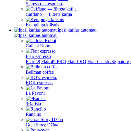
Staresso — espresso
Cafflano — filtrēta kafija
Kempinga krāsnis
Īpaši kafijas automāti
Cafelat Robot
Flair espresso
Flair 58
Flair 49 PRO
Flair PRO
Flair Classic/Signature
Bellman coffee
ROK espresso
La Pavoni
9Barista
Rancilio
Goat Story Džīna