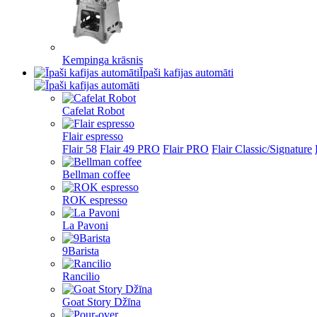
Kempinga krāsnis
Īpaši kafijas automāti
Cafelat Robot
Flair espresso
Flair 58
Flair 49 PRO
Flair PRO
Flair Classic/Signature
Bellman coffee
ROK espresso
La Pavoni
9Barista
Rancilio
Goat Story Džīna