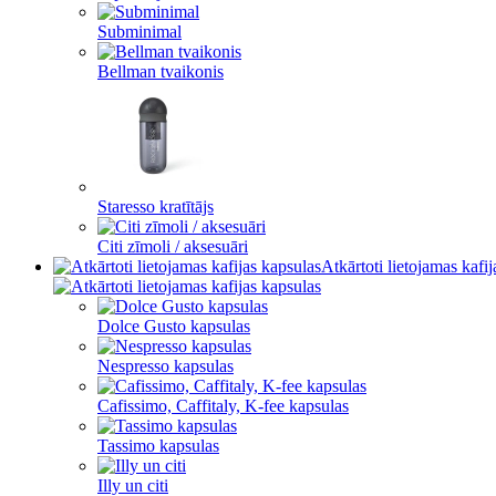
Subminimal
Bellman tvaikonis
Staresso kratītājs
Citi zīmoli / aksesuāri
Atkārtoti lietojamas kafi
Dolce Gusto kapsulas
Nespresso kapsulas
Cafissimo, Caffitaly, K-fee kapsulas
Tassimo kapsulas
Illy un citi