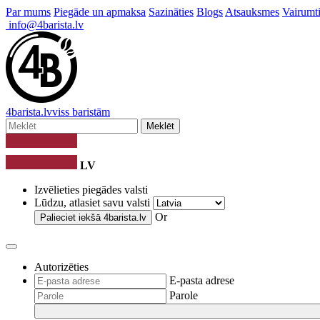
Par mums
Piegāde un apmaksa
Sazināties
Blogs
Atsauksmes
Vairumti
info@4barista.lv
4
barista
.lv
viss baristām
Meklēt
LV
Izvēlieties piegādes valsti
Lūdzu, atlasiet savu valsti
Or
Palieciet iekšā
4barista.lv
Autorizēties
E-pasta adrese
Parole