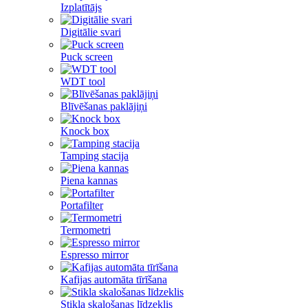
Izplatītājs
Digitālie svari
Puck screen
WDT tool
Blīvēšanas paklājiņi
Knock box
Tamping stacija
Piena kannas
Portafilter
Termometri
Espresso mirror
Kafijas automāta tīrīšana
Stikla skalošanas līdzeklis