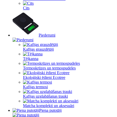
Cits
Piederumi
Kafijas grauzdētāji
Tējkanna
Termoskrūzes un termospudeles
Ekoloģiski ēdieni Ecotree
Kafijas termosi
Kafijas uzglabāšanas trauki
Matcha komplekti un aksesuāri
Piena putotāji