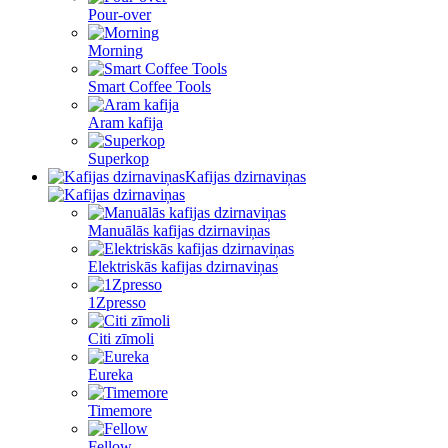
Pour-over
Morning
Smart Coffee Tools
Aram kafija
Superkop
Kafijas dzirnaviņas
Manuālās kafijas dzirnaviņas
Elektriskās kafijas dzirnaviņas
1Zpresso
Citi zīmoli
Eureka
Timemore
Fellow