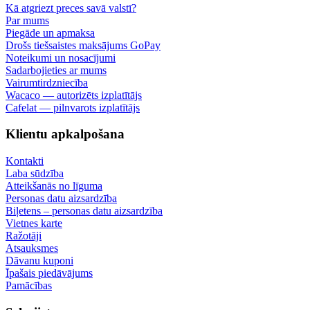
Kā atgriezt preces savā valstī?
Par mums
Piegāde un apmaksa
Drošs tiešsaistes maksājums GoPay
Noteikumi un nosacījumi
Sadarbojieties ar mums
Vairumtirdzniecība
Wacaco — autorizēts izplatītājs
Cafelat — pilnvarots izplatītājs
Klientu apkalpošana
Kontakti
Laba sūdzība
Atteikšanās no līguma
Personas datu aizsardzība
Biļetens – personas datu aizsardzība
Vietnes karte
Ražotāji
Atsauksmes
Dāvanu kuponi
Īpašais piedāvājums
Pamācības