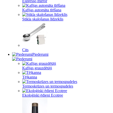
Espresso mirror
Kafijas automāta tīrīšana
Stikla skalošanas līdzeklis
Cits
Piederumi
Kafijas grauzdētāji
Tējkanna
Termoskrūzes un termospudeles
Ekoloģiski ēdieni Ecotree