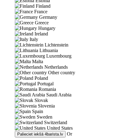
Estonia
Finland
France
Germany
Greece
Hungary
Ireland
Italy
Lichtenstein
Lithuania
Luxembourg
Malta
Netherlands
Other country
Poland
Portugal
Romania
Saudi Arabia
Slovak
Slovenia
Spain
Sweden
Switzerland
United States
Or
Palieciet iekšā
4barista.lv