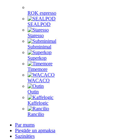
ROK espresso
SEALPOD
Staresso
Subminimal
Superkop
Timemore
WACACO
Outin
Kaffelogic
Rancilio
Par mums
Piegāde un apmaksa
Sazināties