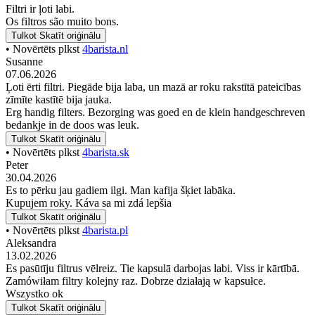
Filtri ir ļoti labi.
Os filtros são muito bons.
Tulkot
Skatīt oriģinālu
• Novērtēts plkst
4barista.nl
Susanne
07.06.2026
Ļoti ērti filtri. Piegāde bija laba, un mazā ar roku rakstītā pateicības
zīmīte kastītē bija jauka.
Erg handig filters. Bezorging was goed en de klein handgeschreven
bedankje in de doos was leuk.
Tulkot
Skatīt oriģinālu
• Novērtēts plkst
4barista.sk
Peter
30.04.2026
Es to pērku jau gadiem ilgi. Man kafija šķiet labāka.
Kupujem roky. Káva sa mi zdá lepšia
Tulkot
Skatīt oriģinālu
• Novērtēts plkst
4barista.pl
Aleksandra
13.02.2026
Es pasūtīju filtrus vēlreiz. Tie kapsulā darbojas labi. Viss ir kārtībā.
Zamówiłam filtry kolejny raz. Dobrze działają w kapsułce.
Wszystko ok
Tulkot
Skatīt oriģinālu