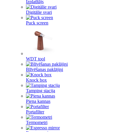
Izplatītājs
Digitālie svari
Puck screen
WDT tool
Blīvēšanas paklājiņi
Knock box
Tamping stacija
Piena kannas
Portafilter
Termometri