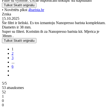
Filtre sú výborné. Určite odporúčam dokúpiť ku kapsuliam
Tulkot
Skatīt oriģinālu
• Novērtēts plkst
4barista.hr
Zrnka
15.10.2025
Šie filtri ir lieliski. Es tos izmantoju Nanopresso barista komplektam.
Diametrs ir 38 mm.
Super su filteri. Koristim ih za Nanopresso barista kit. Mjerica je
38mm .
Tulkot
Skatīt oriģinālu
1
2
3
...
6
5/5
53 atsauksmes
52
1
0
0