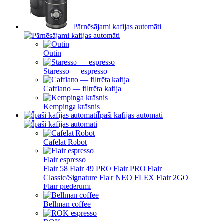
Pārnēsājami kafijas automāti
Outin
Staresso — espresso
Cafflano — filtrēta kafija
Kempinga krāsnis
Īpaši kafijas automāti
Cafelat Robot
Flair espresso
Flair 58
Flair 49 PRO
Flair PRO
Flair
Classic/Signature
Flair NEO FLEX
Flair 2GO
Flair piederumi
Bellman coffee