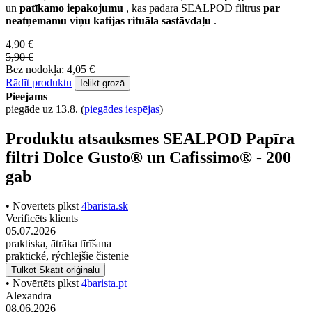
un
patīkamo iepakojumu
, kas padara SEALPOD filtrus
par
neatņemamu viņu kafijas rituāla sastāvdaļu
.
4,90 €
5,90 €
Bez nodokļa: 4,05 €
Rādīt produktu
Ielikt grozā
Pieejams
piegāde uz 13.8.
(
piegādes iespējas
)
Produktu atsauksmes SEALPOD Papīra
filtri Dolce Gusto® un Cafissimo® - 200
gab
• Novērtēts plkst
4barista.sk
Verificēts klients
05.07.2026
praktiska, ātrāka tīrīšana
praktické, rýchlejšie čistenie
Tulkot
Skatīt oriģinālu
• Novērtēts plkst
4barista.pt
Alexandra
08.06.2026