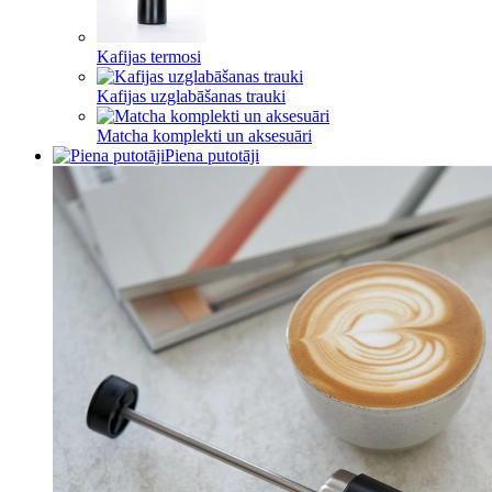
Kafijas termosi
Kafijas uzglabāšanas trauki
Matcha komplekti un aksesuāri
Piena putotāji