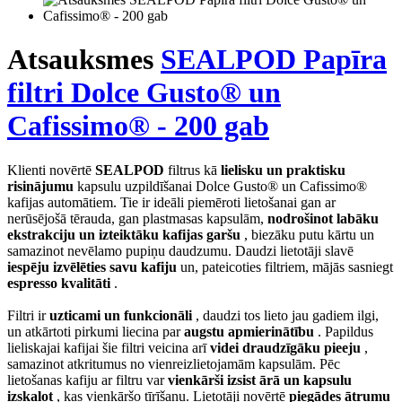
Atsauksmes
SEALPOD Papīra
filtri Dolce Gusto® un
Cafissimo® - 200 gab
Klienti novērtē
SEALPOD
filtrus kā
lielisku un praktisku
risinājumu
kapsulu uzpildīšanai Dolce Gusto® un Cafissimo®
kafijas automātiem. Tie ir ideāli piemēroti lietošanai gan ar
nerūsējošā tērauda, gan plastmasas kapsulām,
nodrošinot labāku
ekstrakciju un izteiktāku kafijas garšu
, biezāku putu kārtu un
samazinot nevēlamo pupiņu daudzumu. Daudzi lietotāji slavē
iespēju izvēlēties savu kafiju
un, pateicoties filtriem, mājās sasniegt
espresso kvalitāti
.
Filtri ir
uzticami un funkcionāli
, daudzi tos lieto jau gadiem ilgi,
un atkārtoti pirkumi liecina par
augstu apmierinātību
. Papildus
lieliskajai kafijai šie filtri veicina arī
videi draudzīgāku pieeju
,
samazinot atkritumus no vienreizlietojamām kapsulām. Pēc
lietošanas kafiju ar filtru var
vienkārši izsist ārā un kapsulu
izskalot
, kas vienkāršo tīrīšanu. Lietotāji novērtē
piegādes ātrumu