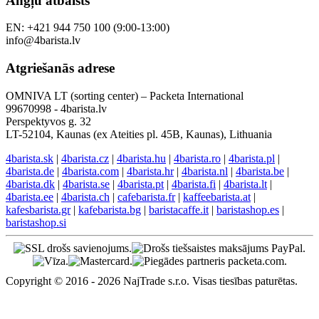
Angļu atbalsts
EN: +421 944 750 100 (9:00-13:00)
info@4barista.lv
Atgriešanās adrese
OMNIVA LT (sorting center) – Packeta International
99670998 - 4barista.lv
Perspektyvos g. 32
LT-52104, Kaunas (ex Ateities pl. 45B, Kaunas), Lithuania
4barista.sk
|
4barista.cz
|
4barista.hu
|
4barista.ro
|
4barista.pl
|
4barista.de
|
4barista.com
|
4barista.hr
|
4barista.nl
|
4barista.be
|
4barista.dk
|
4barista.se
|
4barista.pt
|
4barista.fi
|
4barista.lt
|
4barista.ee
|
4barista.ch
|
cafebarista.fr
|
kaffeebarista.at
|
kafesbarista.gr
|
kafebarista.bg
|
baristacaffe.it
|
baristashop.es
|
baristashop.si
Copyright © 2016 - 2026 NajTrade s.r.o. Visas tiesības paturētas.