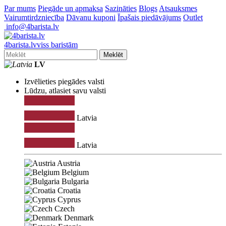
Par mums
Piegāde un apmaksa
Sazināties
Blogs
Atsauksmes
Vairumtirdzniecība
Dāvanu kuponi
Īpašais piedāvājums
Outlet
info@4barista.lv
4
barista
.lv
viss baristām
Meklēt
LV
Izvēlieties piegādes valsti
Lūdzu, atlasiet savu valsti
Latvia
Latvia
Austria
Belgium
Bulgaria
Croatia
Cyprus
Czech
Denmark