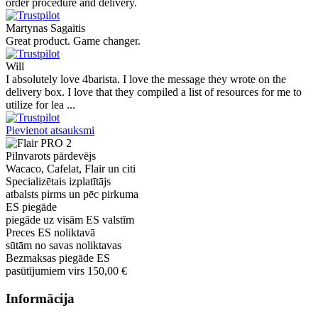
order procedure and delivery.
Martynas Sagaitis
Great product. Game changer.
Will
I absolutely love 4barista. I love the message they wrote on the
delivery box. I love that they compiled a list of resources for me to
utilize for lea ...
Pievienot atsauksmi
Pilnvarots pārdevējs
Wacaco, Cafelat, Flair un citi
Specializētais izplatītājs
atbalsts pirms un pēc pirkuma
ES piegāde
piegāde uz visām ES valstīm
Preces ES noliktavā
sūtām no savas noliktavas
Bezmaksas piegāde ES
pasūtījumiem virs 150,00 €
Informācija