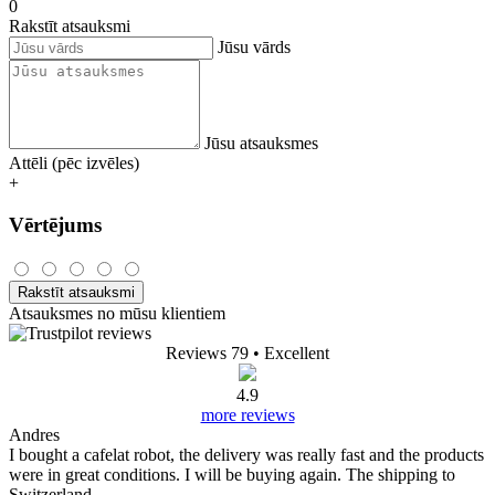
0
Rakstīt atsauksmi
Jūsu vārds
Jūsu atsauksmes
Attēli (pēc izvēles)
+
Vērtējums
Rakstīt atsauksmi
Atsauksmes no mūsu klientiem
Reviews 79
• Excellent
4.9
more reviews
Andres
I bought a cafelat robot, the delivery was really fast and the products
were in great conditions. I will be buying again. The shipping to
Switzerland ...