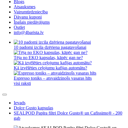
Blogs
Atsauksmes
Vairumtirdzniecība
Dāvanu kuponi
Īpašais piedāvājums
Outlet
info@4barista.lv
10 padomi izcila dzēriena pagatavošanai
Tēja no EKO kapsulas, kāpēc gan ne?
Kā izvēlēties ceļojumu kafijas automātu?
Espresso toniks – atsvaidzinošs vasaras hīts
visi raksti
Ievads
Dolce Gusto kapsulas
SEALPOD Papīra filtri Dolce Gusto® un Cafissimo® - 200
gab