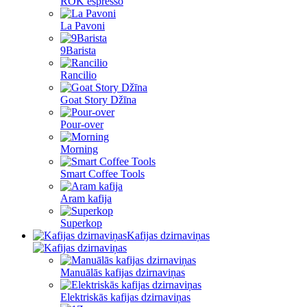
ROK espresso
La Pavoni
9Barista
Rancilio
Goat Story Džīna
Pour-over
Morning
Smart Coffee Tools
Aram kafija
Superkop
Kafijas dzirnaviņas
Manuālās kafijas dzirnaviņas
Elektriskās kafijas dzirnaviņas