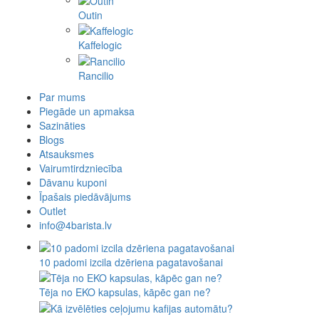
Outin
Kaffelogic
Rancilio
Par mums
Piegāde un apmaksa
Sazināties
Blogs
Atsauksmes
Vairumtirdzniecība
Dāvanu kuponi
Īpašais piedāvājums
Outlet
info@4barista.lv
10 padomi izcila dzēriena pagatavošanai
Tēja no EKO kapsulas, kāpēc gan ne?