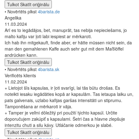
Tulkot
Skatīt oriģinālu
• Novērtēts plkst
4barista.de
Angelika
11.03.2024
Arī es to iegādājos, bet, manuprāt, tas nebija nepieciešams, jo
malto kafiju var ļoti labi iespiest ar mērkaroti.
Ich hab ihn mitgekauft, finde aber, er hätte müssen nicht sein, da
man den gemahlenen Kaffe auch sehr gut mit dem Maßlöffel
andrücken kann.
Tulkot
Skatīt oriģinālu
• Novērtēts plkst
4barista.sk
Verificēts klients
11.02.2024
+ Lietojot šīs kapsulas, ir ļoti svarīgi, lai tās būtu drošas. Es
noteikti iesaku iegādāties kopā ar kapsulām. Tas ietaupa laiku un,
pats galvenais, uzlabo kafijas garšas intensitāti un stiprumu.
Tamponēšana ar mērkaroti ir vāja.
+ Tamper je veľmi dôležitý pri použití týchto kapsúl. Určite
doporučujem zakúpiť s kapsulami. Šetri čas a hlavne zlepšuje
intenzitu chuti a silu kávy. Utláčanie odmerkou je slabé.
Tulkot
Skatīt oriģinālu