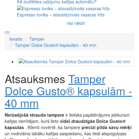
Kā izvēlēties ceļojumu kafijas automātu?
Espresso toniks – atsvaidzinošs vasaras hīts
visi raksti
Ievads
Tamper
Tamper Dolce Gusto® kapsulām - 40 mm
Atsauksmes
Tamper
Dolce Gusto® kapsulām -
40 mm
Nerūsējošā tērauda tampere
ir lielisks papildinājums jebkuram
kafijas cienītājam, kurš lieto
videi draudzīgās Dolce Gusto®
kapsulas
. Klienti novērtē, ka tampere
precīzi pilda savu mērķi
un nodrošina labāku kafijas saspiešanu, kas tieši atspoguļojas