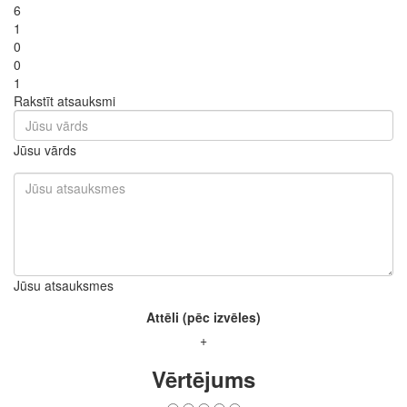
6
1
0
0
1
Rakstīt atsauksmi
Jūsu vārds
Jūsu atsauksmes
Attēli (pēc izvēles)
+
Vērtējums