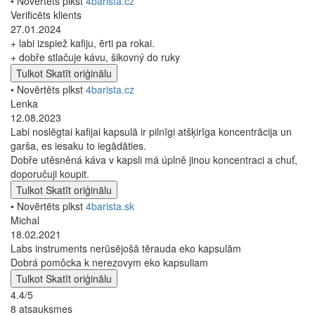
• Novērtēts plkst
4barista.cz
Verificēts klients
27.01.2024
+ labi izspiež kafiju, ērti pa rokai.
+ dobře stlačuje kávu, šikovný do ruky
Tulkot
Skatīt oriģinālu
• Novērtēts plkst
4barista.cz
Lenka
12.08.2023
Labi noslēgtai kafijai kapsulā ir pilnīgi atšķirīga koncentrācija un
garša, es iesaku to iegādāties.
Dobře utěsněná káva v kapsli má úplně jinou koncentraci a chuť,
doporučuji koupit.
Tulkot
Skatīt oriģinālu
• Novērtēts plkst
4barista.sk
Michal
18.02.2021
Labs instruments nerūsējošā tērauda eko kapsulām
Dobrá pomôcka k nerezovym eko kapsuliam
Tulkot
Skatīt oriģinālu
4.4/5
8 atsauksmes