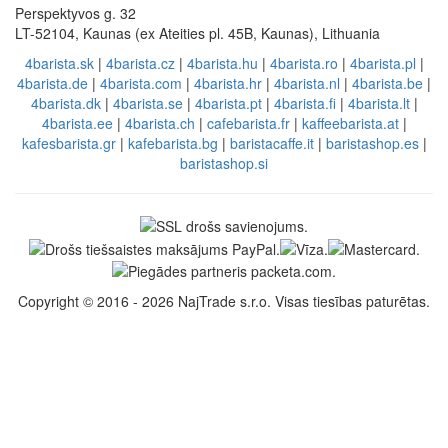
Perspektyvos g. 32
LT-52104, Kaunas (ex Ateities pl. 45B, Kaunas), Lithuania
4barista.sk
|
4barista.cz
|
4barista.hu
|
4barista.ro
|
4barista.pl
|
4barista.de
|
4barista.com
|
4barista.hr
|
4barista.nl
|
4barista.be
|
4barista.dk
|
4barista.se
|
4barista.pt
|
4barista.fi
|
4barista.lt
|
4barista.ee
|
4barista.ch
|
cafebarista.fr
|
kaffeebarista.at
|
kafesbarista.gr
|
kafebarista.bg
|
baristacaffe.it
|
baristashop.es
|
baristashop.si
Copyright © 2016 - 2026 NajTrade s.r.o. Visas tiesības paturētas.