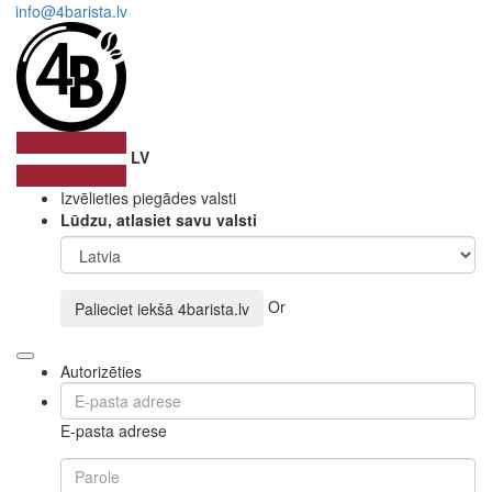
info@4barista.lv
LV
Izvēlieties piegādes valsti
Lūdzu, atlasiet savu valsti
Or
Palieciet iekšā
4barista.lv
Autorizēties
E-pasta adrese