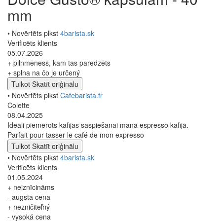
mm
• Novērtēts plkst
4barista.sk
Verificēts klients
05.07.2026
+ pilnmēness, kam tas paredzēts
+ splna na čo je určený
Tulkot
Skatīt oriģinālu
• Novērtēts plkst
Cafebarista.fr
Colette
08.04.2025
Ideāli piemērots kafijas saspiešanai manā espresso kafijā.
Parfait pour tasser le café de mon expresso
Tulkot
Skatīt oriģinālu
• Novērtēts plkst
4barista.sk
Verificēts klients
01.05.2024
+ neiznīcināms
- augsta cena
+ nezničiteľný
- vysoká cena