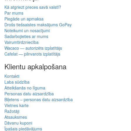
Kā atgriezt preces savā valstī?
Par mums
Piegāde un apmaksa
Drošs tiešsaistes maksājums GoPay
Noteikumi un nosacījumi
Sadarbojieties ar mums
Vairumtirdzniecība
Wacaco — autorizēts izplatītājs
Cafelat — pilnvarots izplatītājs
Klientu apkalpošana
Kontakti
Laba sūdzība
Atteikšanās no līguma
Personas datu aizsardzība
Biļetens – personas datu aizsardzība
Vietnes karte
Ražotāji
Atsauksmes
Dāvanu kuponi
Īpašais piedāvājums