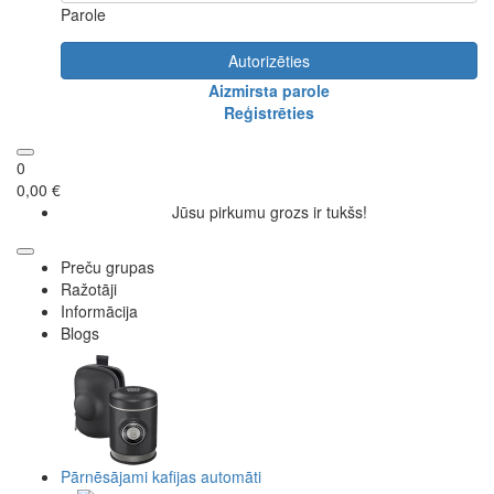
Parole
Autorizēties
Aizmirsta parole
Reģistrēties
0
0,00 €
Jūsu pirkumu grozs ir tukšs!
Preču grupas
Ražotāji
Informācija
Blogs
Pārnēsājami kafijas automāti