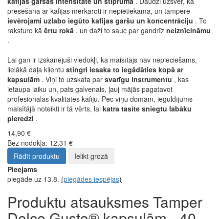
kafijas garšas intensitātē un stiprumā
. Daudzi uzsver, ka
presēšana ar kafijas mērkaroti ir nepietiekama, un tampere
ievērojami uzlabo iegūto kafijas garšu un koncentrāciju
. To
raksturo kā
ērtu rokā
, un daži to sauc par gandrīz
neiznīcināmu
.
Lai gan ir izskanējuši viedokļi, ka maisītājs nav nepieciešams,
lielākā daļa klientu
stingri iesaka to iegādāties kopā ar
kapsulām
. Viņi to uzskata par
svarīgu instrumentu
, kas
ietaupa laiku un, pats galvenais, ļauj mājās pagatavot
profesionālas kvalitātes kafiju. Pēc viņu domām, ieguldījums
maisītājā noteikti ir tā vērts, lai
katra tasīte sniegtu labāku
pieredzi
.
14,90 €
Bez nodokļa: 12,31 €
Rādīt produktu
Ielikt grozā
Pieejams
piegāde uz 13.8.
(
piegādes iespējas
)
Produktu atsauksmes Tamper
Dolce Gusto® kapsulām - 40