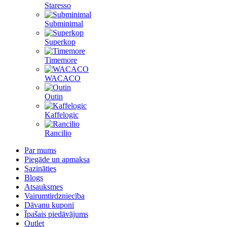
Staresso
Subminimal
Superkop
Timemore
WACACO
Outin
Kaffelogic
Rancilio
Par mums
Piegāde un apmaksa
Sazināties
Blogs
Atsauksmes
Vairumtirdzniecība
Dāvanu kuponi
Īpašais piedāvājums
Outlet