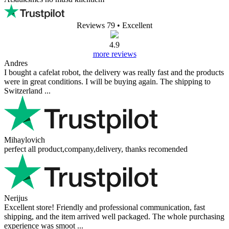
0
Rakstīt atsauksmi
Jūsu vārds
Jūsu atsauksmes
Attēli (pēc izvēles)
+
Vērtējums
Rakstīt atsauksmi
Atsauksmes no mūsu klientiem
Reviews 79
• Excellent
4.9
more reviews
Andres
I bought a cafelat robot, the delivery was really fast and the products
were in great conditions. I will be buying again. The shipping to