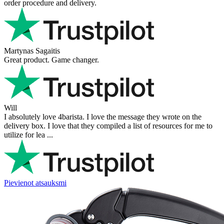
Very professional, fast shipping, will buy again
Ihor Zlobin
Fantastisk upplevelse från början till slut. Snabb leverans, mycket
bra kommunikation och produkter av hög kvalitet. Allt kom
välpackat och i perf ...
George Staf
Fast delivery. Good communication and feedback throughout the
order procedure and delivery.
Martynas Sagaitis
Great product. Game changer.