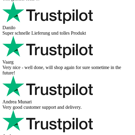
Hanna
Def recommend! Even with the trust pilot results, I'm always a bit
scared ordering from websites I did not hear of before, but this one
is 100% solid ...
Ahmed Sherif
Excellent coffee grinder! The shipping was surprisingly fast, even
though I’m in Greece and the store is based in Romania/Austria.
The grinder feels ...
Danilo
Super schnelle Lieferung und tolles Produkt