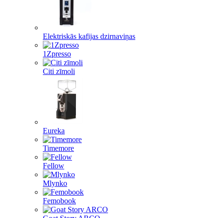
Elektriskās kafijas dzirnaviņas
1Zpresso
Citi zīmoli
Eureka
Timemore
Fellow
Mlynko
Femobook