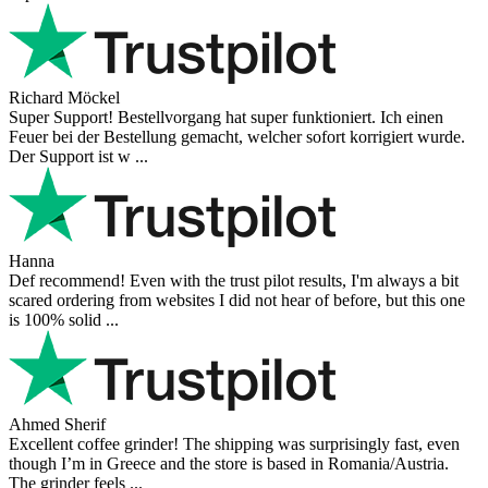
Switzerland ...
Mihaylovich
perfect all product,company,delivery, thanks recomended
Nerijus
Excellent store! Friendly and professional communication, fast
shipping, and the item arrived well packaged. The whole purchasing
experience was smoot ...
Richard Möckel
Super Support! Bestellvorgang hat super funktioniert. Ich einen
Feuer bei der Bestellung gemacht, welcher sofort korrigiert wurde.
Der Support ist w ...