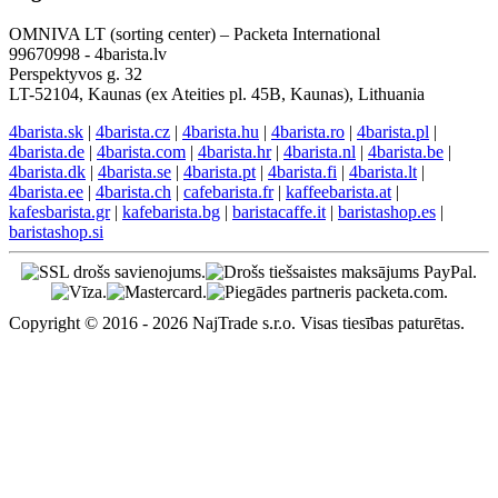
Angļu atbalsts
EN: +421 944 750 100 (9:00-13:00)
info@4barista.lv
Atgriešanās adrese
OMNIVA LT (sorting center) – Packeta International
99670998 - 4barista.lv
Perspektyvos g. 32
LT-52104, Kaunas (ex Ateities pl. 45B, Kaunas), Lithuania
4barista.sk
|
4barista.cz
|
4barista.hu
|
4barista.ro
|
4barista.pl
|
4barista.de
|
4barista.com
|
4barista.hr
|
4barista.nl
|
4barista.be
|
4barista.dk
|
4barista.se
|
4barista.pt
|
4barista.fi
|
4barista.lt
|