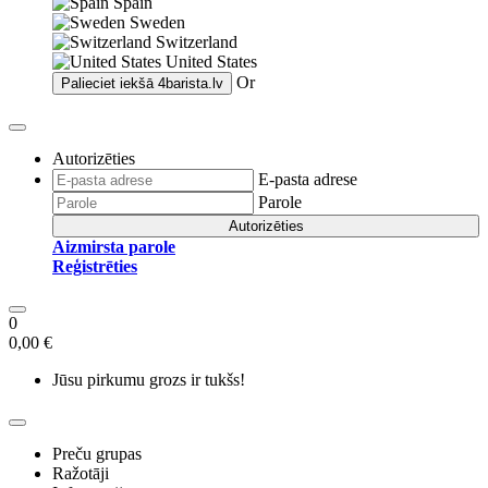
Spain
Sweden
Switzerland
United States
Or
Palieciet iekšā
4barista.lv
Autorizēties
E-pasta adrese
Parole
Autorizēties
Aizmirsta parole
Reģistrēties
0
0,00 €
Jūsu pirkumu grozs ir tukšs!
Preču grupas
Ražotāji