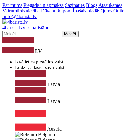
Par mums
Piegāde un apmaksa
Sazināties
Blogs
Atsauksmes
Vairumtirdzniecība
Dāvanu kuponi
Īpašais piedāvājums
Outlet
info@4barista.lv
4
barista
.lv
viss baristām
Meklēt
LV
Izvēlieties piegādes valsti
Lūdzu, atlasiet savu valsti
Latvia
Latvia
Austria
Belgium