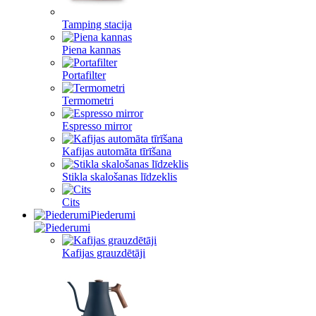
Tamping stacija
Piena kannas
Portafilter
Termometri
Espresso mirror
Kafijas automāta tīrīšana
Stikla skalošanas līdzeklis
Cits
Piederumi
Kafijas grauzdētāji