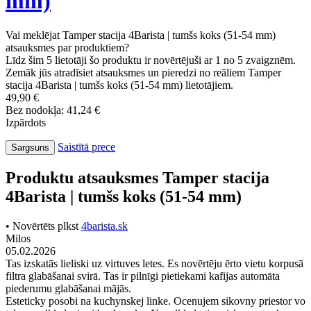
Espresso toniks – atsvaidzinošs vasaras hīts
visi raksti
Ievads
Tamping stacija
Tamper stacija 4Barista | tumšs koks (51-54 mm)
Atsauksmes
Tamper stacija
4Barista | tumšs koks (51-54
mm)
Vai meklējat Tamper stacija 4Barista | tumšs koks (51-54 mm)
atsauksmes par produktiem?
Līdz šim 5 lietotāji šo produktu ir novērtējuši ar 1 no 5 zvaigznēm.
Zemāk jūs atradīsiet atsauksmes un pieredzi no reāliem Tamper
stacija 4Barista | tumšs koks (51-54 mm) lietotājiem.
49,90 €
Bez nodokļa: 41,24 €