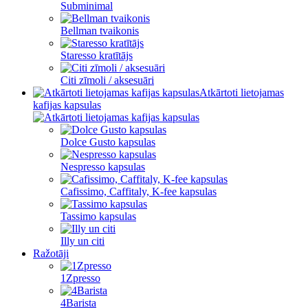
Subminimal
Bellman tvaikonis
Staresso kratītājs
Citi zīmoli / aksesuāri
Atkārtoti lietojamas
kafijas kapsulas
Dolce Gusto kapsulas
Nespresso kapsulas
Cafissimo, Caffitaly, K-fee kapsulas
Tassimo kapsulas
Illy un citi
Ražotāji
1Zpresso
4Barista