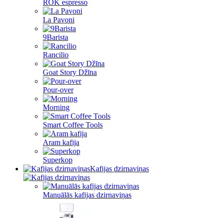
ROK espresso
La Pavoni
9Barista
Rancilio
Goat Story Džīna
Pour-over
Morning
Smart Coffee Tools
Aram kafija
Superkop
Kafijas dzirnaviņas
Manuālās kafijas dzirnaviņas