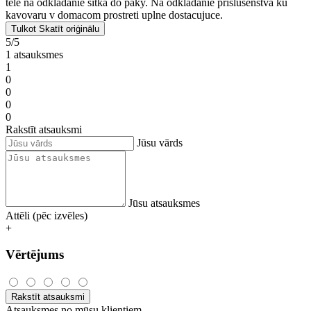
Izpārdots
Saistītā prece
Sargsuns
Produktu atsauksmes Tamper stacija
4Barista | tumšs koks (51-54 mm)
• Novērtēts plkst
4barista.sk
Milos
05.02.2026
Tas izskatās lieliski uz virtuves letes. Es novērtēju ērto vietu korpusā
filtra glabāšanai svirā. Tas ir pilnīgi pietiekami kafijas automāta
piederumu glabāšanai mājās.
Esteticky posobi na kuchynskej linke. Ocenujem sikovny priestor vo
tele na odkladanie sitka do paky. Na odkladanie prislusenstva ku
kavovaru v domacom prostreti uplne dostacujuce.
Tulkot
Skatīt oriģinālu
5/5
1 atsauksmes
1
0
0
0