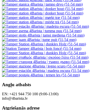
Īpašais piedāvājums
Pamācības
Sekojiet mums
Mūsu veikali