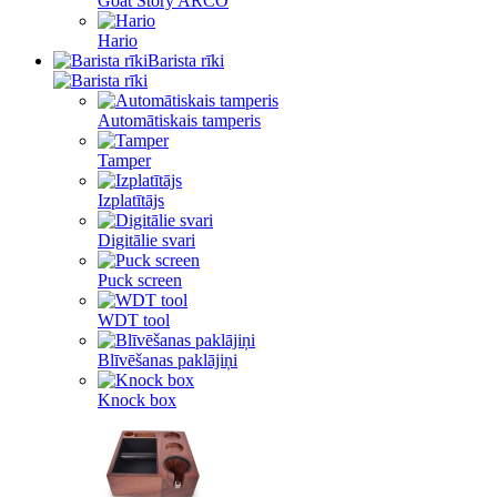
Goat Story ARCO
Hario
Barista rīki
Automātiskais tamperis
Tamper
Izplatītājs
Digitālie svari
Puck screen
WDT tool
Blīvēšanas paklājiņi
Knock box