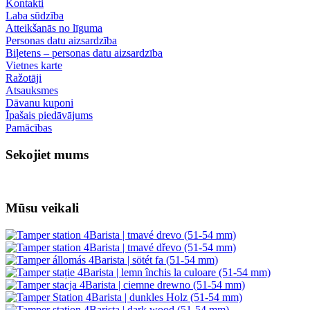
Informācija
Kā atgriezt preces savā valstī?
Par mums
Piegāde un apmaksa
Drošs tiešsaistes maksājums GoPay
Noteikumi un nosacījumi
Sadarbojieties ar mums
Vairumtirdzniecība
Wacaco — autorizēts izplatītājs
Cafelat — pilnvarots izplatītājs
Klientu apkalpošana
Kontakti
Laba sūdzība
Atteikšanās no līguma
Personas datu aizsardzība
Biļetens – personas datu aizsardzība
Vietnes karte
Ražotāji
Atsauksmes
Dāvanu kuponi