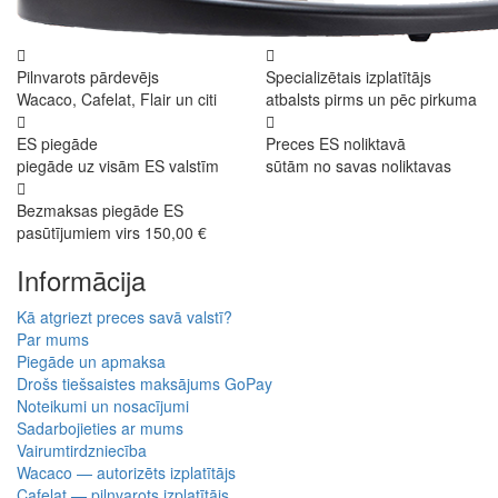
Pilnvarots pārdevējs
Specializētais izplatītājs
Wacaco, Cafelat, Flair un citi
atbalsts pirms un pēc pirkuma
ES piegāde
Preces ES noliktavā
piegāde uz visām ES valstīm
sūtām no savas noliktavas
Bezmaksas piegāde ES
pasūtījumiem virs 150,00 €
Informācija
Kā atgriezt preces savā valstī?
Par mums
Piegāde un apmaksa
Drošs tiešsaistes maksājums GoPay
Noteikumi un nosacījumi
Sadarbojieties ar mums
Vairumtirdzniecība
Wacaco — autorizēts izplatītājs
Cafelat — pilnvarots izplatītājs