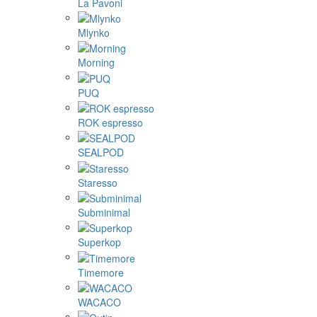
La Pavoni
Mlynko
Morning
PUQ
ROK espresso
SEALPOD
Staresso
Subminimal
Superkop
Timemore
WACACO