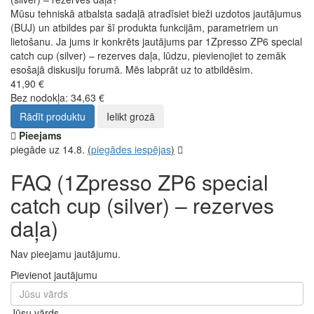
Mūsu tehniskā atbalsta sadaļā atradīsiet bieži uzdotos jautājumus
(BUJ) un atbildes par šī produkta funkcijām, parametriem un
lietošanu. Ja jums ir konkrēts jautājums par 1Zpresso ZP6 special
catch cup (silver) – rezerves daļa, lūdzu, pievienojiet to zemāk
esošajā diskusiju forumā. Mēs labprāt uz to atbildēsim.
41,90 €
Bez nodokļa: 34,63 €
Rādīt produktu
Ielikt grozā
Pieejams
piegāde uz 14.8.
(
piegādes iespējas
)
FAQ (1Zpresso ZP6 special
catch cup (silver) – rezerves
daļa)
Nav pieejamu jautājumu.
Pievienot jautājumu
Jūsu vārds