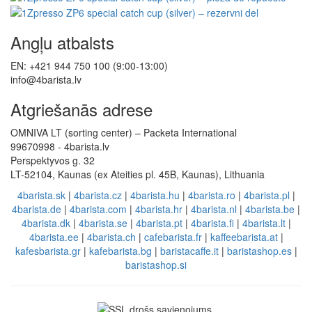
Angļu atbalsts
EN: +421 944 750 100 (9:00-13:00)
info@4barista.lv
Atgriešanās adrese
OMNIVA LT (sorting center) – Packeta International
99670998 - 4barista.lv
Perspektyvos g. 32
LT-52104, Kaunas (ex Ateities pl. 45B, Kaunas), Lithuania
4barista.sk
|
4barista.cz
|
4barista.hu
|
4barista.ro
|
4barista.pl
|
4barista.de
|
4barista.com
|
4barista.hr
|
4barista.nl
|
4barista.be
|
4barista.dk
|
4barista.se
|
4barista.pt
|
4barista.fi
|
4barista.lt
|
4barista.ee
|
4barista.ch
|
cafebarista.fr
|
kaffeebarista.at
|
kafesbarista.gr
|
kafebarista.bg
|
baristacaffe.it
|
baristashop.es
|
baristashop.si