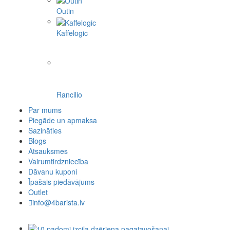
Outin
Kaffelogic
Rancilio
Par mums
Piegāde un apmaksa
Sazināties
Blogs
Atsauksmes
Vairumtirdzniecība
Dāvanu kuponi
Īpašais piedāvājums
Outlet
info@4barista.lv