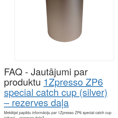
FAQ - Jautājumi par
produktu
1Zpresso ZP6
special catch cup (silver)
– rezerves daļa
Meklējat papildu informāciju par 1Zpresso ZP6 special catch cup
(silver) – rezerves daļa?