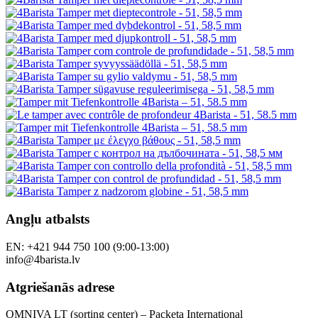
Dāvanu kuponi
Īpašais piedāvājums
Pamācības
Sekojiet mums
Mūsu veikali