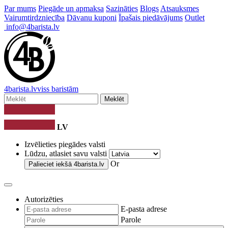
Par mums
Piegāde un apmaksa
Sazināties
Blogs
Atsauksmes
Vairumtirdzniecība
Dāvanu kuponi
Īpašais piedāvājums
Outlet
info@4barista.lv
4
barista
.lv
viss baristām
Meklēt
LV
Izvēlieties piegādes valsti
Lūdzu, atlasiet savu valsti
Or
Palieciet iekšā
4barista.lv
Autorizēties
E-pasta adrese
Parole