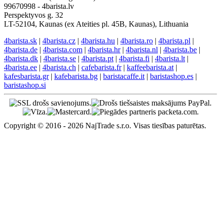
Angļu atbalsts
EN: +421 944 750 100 (9:00-13:00)
info@4barista.lv
Atgriešanās adrese
OMNIVA LT (sorting center) – Packeta International
99670998 - 4barista.lv
Perspektyvos g. 32
LT-52104, Kaunas (ex Ateities pl. 45B, Kaunas), Lithuania
4barista.sk
|
4barista.cz
|
4barista.hu
|
4barista.ro
|
4barista.pl
|
4barista.de
|
4barista.com
|
4barista.hr
|
4barista.nl
|
4barista.be
|
4barista.dk
|
4barista.se
|
4barista.pt
|
4barista.fi
|
4barista.lt
|
4barista.ee
|
4barista.ch
|
cafebarista.fr
|
kaffeebarista.at
|
kafesbarista.gr
|
kafebarista.bg
|
baristacaffe.it
|
baristashop.es
|