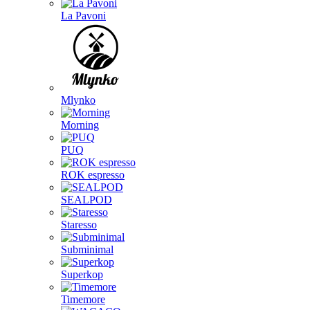
La Pavoni
Mlynko
Morning
PUQ
ROK espresso
SEALPOD
Staresso
Subminimal
Superkop
Timemore