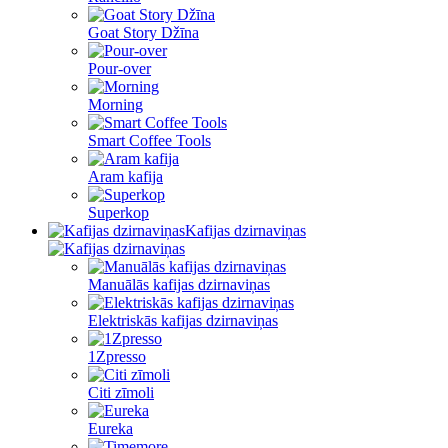
Goat Story Džīna
Pour-over
Morning
Smart Coffee Tools
Aram kafija
Superkop
Kafijas dzirnaviņas
Manuālās kafijas dzirnaviņas
Elektriskās kafijas dzirnaviņas
1Zpresso
Citi zīmoli
Eureka