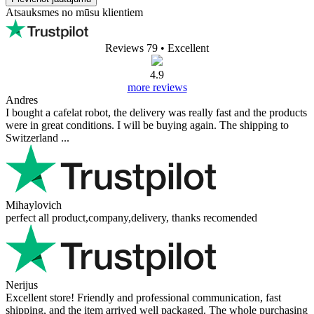
FAQ (4Barista Tamper ar dziļuma
kontroli - 51, 58,5 mm)
Nav pieejamu jautājumu.
Pievienot jautājumu
Jūsu vārds
Jūsu e-pasts
E-pasts nav obligāts. Tas tiek
izmantots tikai atbildes nosūtīšanai un netiks publicēts.
Jūsu jautājums
Pievienot jautājumu
Atsauksmes no mūsu klientiem
Reviews 79
• Excellent
4.9
more reviews
Andres
I bought a cafelat robot, the delivery was really fast and the products