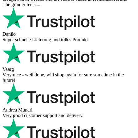
Der Support ist w ...
Hanna
Def recommend! Even with the trust pilot results, I'm always a bit
scared ordering from websites I did not hear of before, but this one
is 100% solid ...
Ahmed Sherif
Excellent coffee grinder! The shipping was surprisingly fast, even
though I’m in Greece and the store is based in Romania/Austria.
The grinder feels ...
Danilo
Super schnelle Lieferung und tolles Produkt