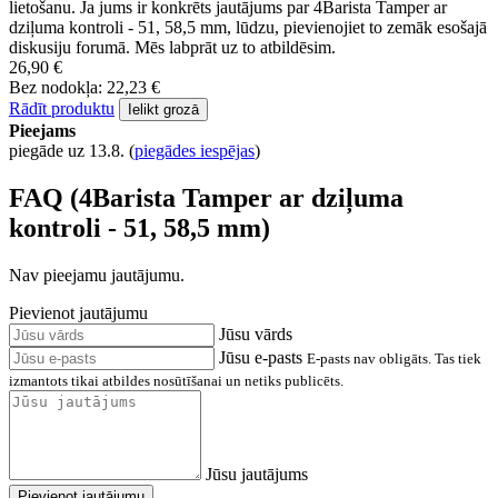
FAQ - Jautājumi par produktu
4Barista Tamper ar dziļuma
kontroli - 51, 58,5 mm
Meklējat papildu informāciju par 4Barista Tamper ar dziļuma
kontroli - 51, 58,5 mm?
Mūsu tehniskā atbalsta sadaļā atradīsiet bieži uzdotos jautājumus
(BUJ) un atbildes par šī produkta funkcijām, parametriem un
lietošanu. Ja jums ir konkrēts jautājums par 4Barista Tamper ar
dziļuma kontroli - 51, 58,5 mm, lūdzu, pievienojiet to zemāk esošajā
diskusiju forumā. Mēs labprāt uz to atbildēsim.
26,90 €
Bez nodokļa: 22,23 €
Rādīt produktu
Ielikt grozā
Pieejams
piegāde uz 13.8.
(
piegādes iespējas
)