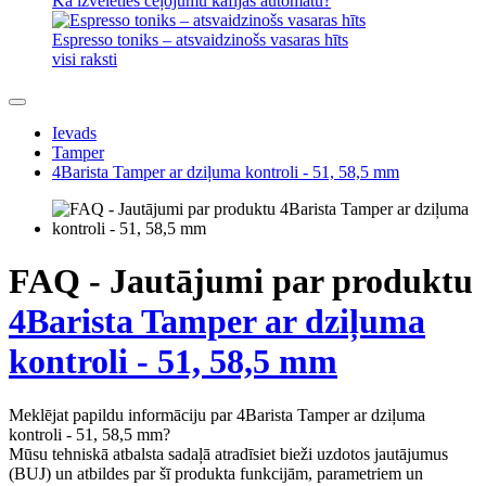
10 padomi izcila dzēriena pagatavošanai
Tēja no EKO kapsulas, kāpēc gan ne?
Kā izvēlēties ceļojumu kafijas automātu?
Espresso toniks – atsvaidzinošs vasaras hīts
visi raksti
Ievads
Tamper
4Barista Tamper ar dziļuma kontroli - 51, 58,5 mm