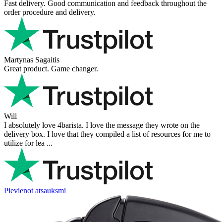
Victor M.
Very professional, fast shipping, will buy again
Ihor Zlobin
Fantastisk upplevelse från början till slut. Snabb leverans, mycket
bra kommunikation och produkter av hög kvalitet. Allt kom
välpackat och i perf ...
George Staf
Fast delivery. Good communication and feedback throughout the
order procedure and delivery.
Martynas Sagaitis
Great product. Game changer.