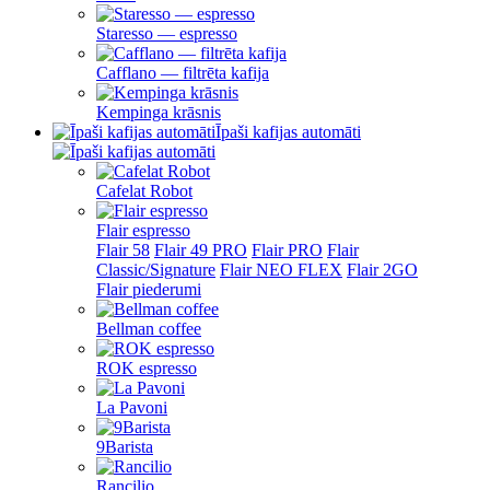
Staresso — espresso
Cafflano — filtrēta kafija
Kempinga krāsnis
Īpaši kafijas automāti
Cafelat Robot
Flair espresso
Flair 58
Flair 49 PRO
Flair PRO
Flair
Classic/Signature
Flair NEO FLEX
Flair 2GO
Flair piederumi
Bellman coffee
ROK espresso
La Pavoni
9Barista
Rancilio