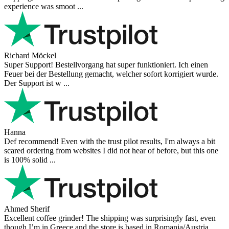
were in great conditions. I will be buying again. The shipping to
Switzerland ...
Mihaylovich
perfect all product,company,delivery, thanks recomended
Nerijus
Excellent store! Friendly and professional communication, fast
shipping, and the item arrived well packaged. The whole purchasing
experience was smoot ...
Richard Möckel
Super Support! Bestellvorgang hat super funktioniert. Ich einen
Feuer bei der Bestellung gemacht, welcher sofort korrigiert wurde.