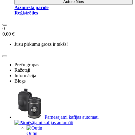
Autorizēties
Aizmirsta parole
Reģistrēties
0
0,00 €
Jūsu pirkumu grozs ir tukšs!
Preču grupas
Ražotāji
Informācija
Blogs
Pārnēsājami kafijas automāti
Outin