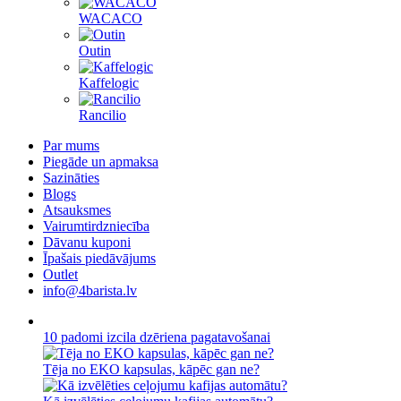
WACACO
Outin
Kaffelogic
Rancilio
Par mums
Piegāde un apmaksa
Sazināties
Blogs
Atsauksmes
Vairumtirdzniecība
Dāvanu kuponi
Īpašais piedāvājums
Outlet
info@4barista.lv