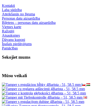
pasūtījumiem virs 150,00 €
Informācija
Kā atgriezt preces savā valstī?
Par mums
Piegāde un apmaksa
Drošs tiešsaistes maksājums GoPay
Noteikumi un nosacījumi
Sadarbojieties ar mums
Vairumtirdzniecība
Wacaco — autorizēts izplatītājs
Cafelat — pilnvarots izplatītājs
Klientu apkalpošana
Kontakti
Laba sūdzība
Atteikšanās no līguma
Personas datu aizsardzība
Biļetens – personas datu aizsardzība
Vietnes karte
Ražotāji
Atsauksmes