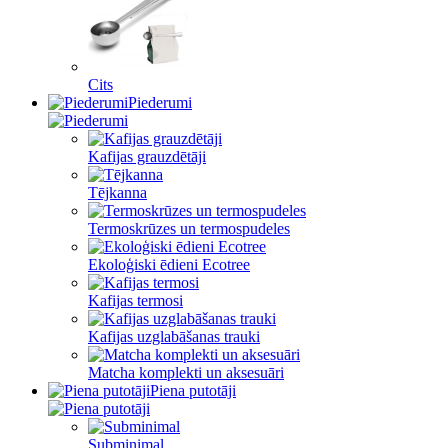
Cits
Piederumi
Kafijas grauzdētāji
Tējkanna
Termoskrūzes un termospudeles
Ekoloģiski ēdieni Ecotree
Kafijas termosi
Kafijas uzglabāšanas trauki
Matcha komplekti un aksesuāri
Piena putotāji
Subminimal