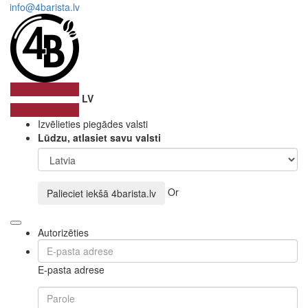
info@4barista.lv
LV
Izvēlieties piegādes valsti
Lūdzu, atlasiet savu valsti
Or
Palieciet iekšā
4barista.lv
Autorizēties
E-pasta adrese