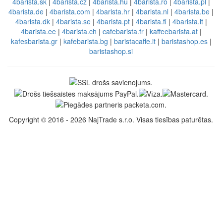
4barista.sk
|
4barista.cz
|
4barista.hu
|
4barista.ro
|
4barista.pl
|
4barista.de
|
4barista.com
|
4barista.hr
|
4barista.nl
|
4barista.be
|
4barista.dk
|
4barista.se
|
4barista.pt
|
4barista.fi
|
4barista.lt
|
4barista.ee
|
4barista.ch
|
cafebarista.fr
|
kaffeebarista.at
|
kafesbarista.gr
|
kafebarista.bg
|
baristacaffe.it
|
baristashop.es
|
baristashop.si
Copyright © 2016 - 2026 NajTrade s.r.o. Visas tiesības paturētas.