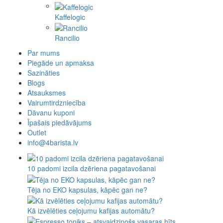
Kaffelogic
Rancilio
Par mums
Piegāde un apmaksa
Sazināties
Blogs
Atsauksmes
Vairumtirdzniecība
Dāvanu kuponi
Īpašais piedāvājums
Outlet
info@4barista.lv
10 padomi izcila dzēriena pagatavošanai
Tēja no EKO kapsulas, kāpēc gan ne?
Kā izvēlēties ceļojumu kafijas automātu?