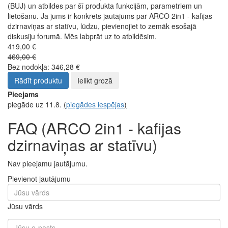
(BUJ) un atbildes par šī produkta funkcijām, parametriem un
lietošanu. Ja jums ir konkrēts jautājums par ARCO 2in1 - kafijas
dzirnaviņas ar statīvu, lūdzu, pievienojiet to zemāk esošajā
diskusiju forumā. Mēs labprāt uz to atbildēsim.
419,00 €
469,00 €
Bez nodokļa: 346,28 €
Rādīt produktu
Ielikt grozā
Pieejams
piegāde uz 11.8.
(
piegādes iespējas
)
FAQ (ARCO 2in1 - kafijas
dzirnaviņas ar statīvu)
Nav pieejamu jautājumu.
Pievienot jautājumu
Jūsu vārds