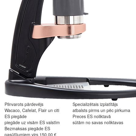
Pilnvarots pārdevējs
Specializētais izplatītājs
Wacaco, Cafelat, Flair un citi
atbalsts pirms un pēc pirkuma
ES piegāde
Preces ES noliktavā
piegāde uz visām ES valstīm
sūtām no savas noliktavas
Bezmaksas piegāde ES
pasūtījumiem virs 150,00 €