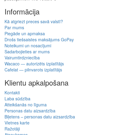
Informācija
Kā atgriezt preces savā valstī?
Par mums
Piegāde un apmaksa
Drošs tiešsaistes maksājums GoPay
Noteikumi un nosacījumi
Sadarbojieties ar mums
Vairumtirdzniecība
Wacaco — autorizēts izplatītājs
Cafelat — pilnvarots izplatītājs
Klientu apkalpošana
Kontakti
Laba sūdzība
Atteikšanās no līguma
Personas datu aizsardzība
Biļetens – personas datu aizsardzība
Vietnes karte
Ražotāji
Atsauksmes