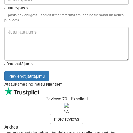
Jūsu e-pasts
E-pasts nav obligāts. Tas tiek izmantots tikai atbildes nosūtīšanai un netiks
publicēts.
Jūsu jautājums
Pievienot jautājumu
Atsauksmes no mūsu klientiem
Reviews 79
• Excellent
4.9
more reviews
Andres
I bought a cafelat robot, the delivery was really fast and the