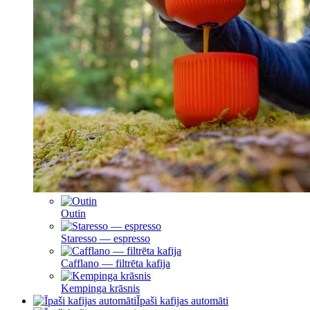
Outin
Staresso — espresso
Cafflano — filtrēta kafija
Kempinga krāsnis
Īpaši kafijas automāti