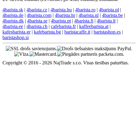
4barista.sk
|
4barista.cz
|
4barista.hu
|
4barista.ro
|
4barista.pl
|
4barista.de
|
4barista.com
|
4barista.hr
|
4barista.nl
|
4barista.be
|
4barista.dk
|
4barista.se
|
4barista.pt
|
4barista.fi
|
4barista.lt
|
4barista.ee
|
4barista.ch
|
cafebarista.fr
|
kaffeebarista.at
|
kafesbarista.gr
|
kafebarista.bg
|
baristacaffe.it
|
baristashop.es
|
baristashop.si
Copyright © 2016 - 2026 NajTrade s.r.o. Visas tiesības paturētas.