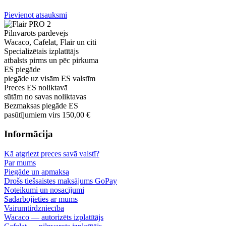
Pievienot atsauksmi
Pilnvarots pārdevējs
Wacaco, Cafelat, Flair un citi
Specializētais izplatītājs
atbalsts pirms un pēc pirkuma
ES piegāde
piegāde uz visām ES valstīm
Preces ES noliktavā
sūtām no savas noliktavas
Bezmaksas piegāde ES
pasūtījumiem virs 150,00 €
Informācija
Kā atgriezt preces savā valstī?
Par mums
Piegāde un apmaksa
Drošs tiešsaistes maksājums GoPay
Noteikumi un nosacījumi
Sadarbojieties ar mums
Vairumtirdzniecība
Wacaco — autorizēts izplatītājs