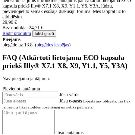
lietošanu. Ja jums ir konkrēts jautājums par Atkārtoti lietojama ECO
kapsula priekš Illy® X7.1 X8, X9, Y1.1, Y5, Y3A, lūdzu,
pievienojiet to zemāk esošajā diskusiju forumā. Mēs labprāt uz to
atbildēsim.
29,90 €
Bez nodokļa: 24,71 €
Rādīt produktu
Ielikt grozā
Pieejams
piegāde uz 13.8.
(
piegādes iespējas
)
FAQ (Atkārtoti lietojama ECO kapsula
priekš Illy® X7.1 X8, X9, Y1.1, Y5, Y3A)
Nav pieejamu jautājumu.
Pievienot jautājumu
Jūsu vārds
Jūsu e-pasts
E-pasts nav obligāts. Tas tiek
izmantots tikai atbildes nosūtīšanai un netiks publicēts.
Jūsu jautājums