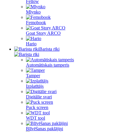
Fellow
Mlynko
Femobook
Goat Story ARCO
Hario
Barista rīki
Automātiskais tamperis
Tamper
Izplatītājs
Digitālie svari
Puck screen
WDT tool
Blīvēšanas paklājiņi