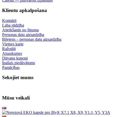
Cafelat — pilnvarots izplatītājs
Klientu apkalpošana
Kontakti
Laba sūdzība
Atteikšanās no līguma
Personas datu aizsardzība
Biļetens – personas datu aizsardzība
Vietnes karte
Ražotāji
Atsauksmes
Dāvanu kuponi
Īpašais piedāvājums
Pamācības
Sekojiet mums
Mūsu veikali