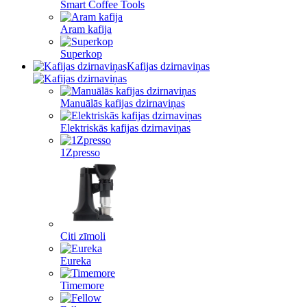
Smart Coffee Tools
Aram kafija
Superkop
Kafijas dzirnaviņas
Manuālās kafijas dzirnaviņas
Elektriskās kafijas dzirnaviņas
1Zpresso
Citi zīmoli
Eureka
Timemore