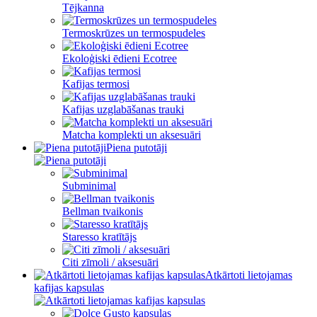
Tējkanna
Termoskrūzes un termospudeles
Ekoloģiski ēdieni Ecotree
Kafijas termosi
Kafijas uzglabāšanas trauki
Matcha komplekti un aksesuāri
Piena putotāji
Subminimal
Bellman tvaikonis
Staresso kratītājs
Citi zīmoli / aksesuāri
Atkārtoti lietojamas
kafijas kapsulas