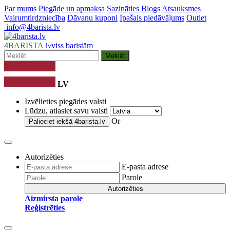
Par mums
Piegāde un apmaksa
Sazināties
Blogs
Atsauksmes
Vairumtirdzniecība
Dāvanu kuponi
Īpašais piedāvājums
Outlet
info@4barista.lv
4
BARISTA
viss baristām
.lv
Meklēt
LV
Izvēlieties piegādes valsti
Lūdzu, atlasiet savu valsti
Or
Palieciet iekšā
4barista.lv
Autorizēties
E-pasta adrese
Parole
Autorizēties
Aizmirsta parole
Reģistrēties