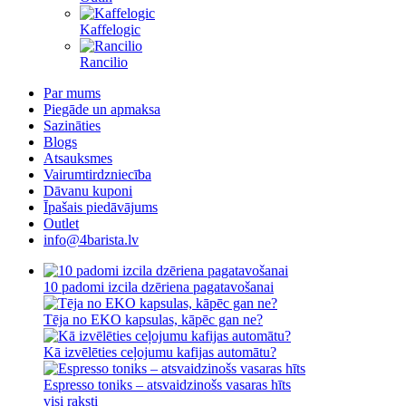
Kaffelogic
Rancilio
Par mums
Piegāde un apmaksa
Sazināties
Blogs
Atsauksmes
Vairumtirdzniecība
Dāvanu kuponi
Īpašais piedāvājums
Outlet
info@4barista.lv
10 padomi izcila dzēriena pagatavošanai
Tēja no EKO kapsulas, kāpēc gan ne?
Kā izvēlēties ceļojumu kafijas automātu?
Espresso toniks – atsvaidzinošs vasaras hīts
visi raksti