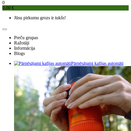
0
0,00 €
Jūsu pirkumu grozs ir tukšs!
Preču grupas
Ražotāji
Informācija
Blogs
Pārnēsājami kafijas automāti