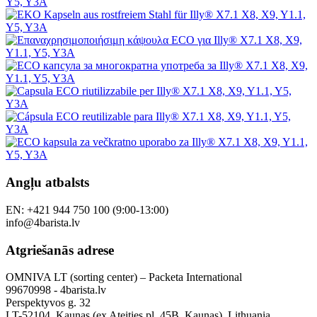
Angļu atbalsts
EN: +421 944 750 100 (9:00-13:00)
info@4barista.lv
Atgriešanās adrese
OMNIVA LT (sorting center) – Packeta International
99670998 - 4barista.lv
Perspektyvos g. 32
LT-52104, Kaunas (ex Ateities pl. 45B, Kaunas), Lithuania