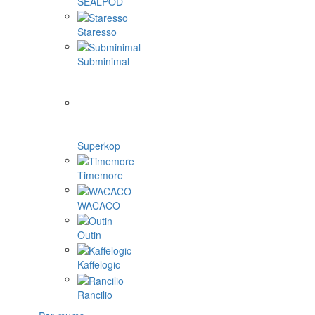
SEALPOD
Staresso
Subminimal
Superkop
Timemore
WACACO
Outin
Kaffelogic
Rancilio