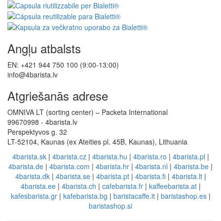
Angļu atbalsts
EN: +421 944 750 100 (9:00-13:00)
info@4barista.lv
Atgriešanās adrese
OMNIVA LT (sorting center) – Packeta International
99670998 - 4barista.lv
Perspektyvos g. 32
LT-52104, Kaunas (ex Ateities pl. 45B, Kaunas), Lithuania
4barista.sk
|
4barista.cz
|
4barista.hu
|
4barista.ro
|
4barista.pl
|
4barista.de
|
4barista.com
|
4barista.hr
|
4barista.nl
|
4barista.be
|
4barista.dk
|
4barista.se
|
4barista.pt
|
4barista.fi
|
4barista.lt
|
4barista.ee
|
4barista.ch
|
cafebarista.fr
|
kaffeebarista.at
|
kafesbarista.gr
|
kafebarista.bg
|
baristacaffe.it
|
baristashop.es
|
baristashop.si