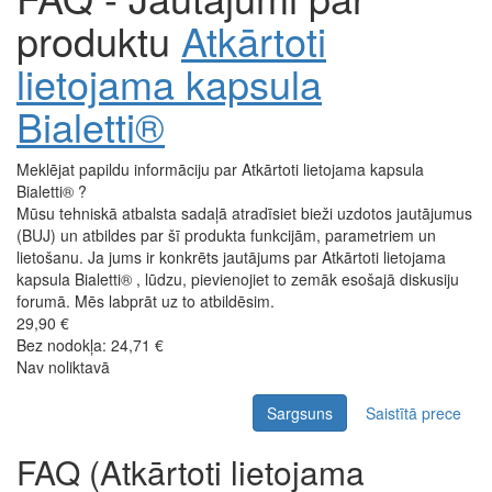
produktu
Atkārtoti
lietojama kapsula
Bialetti®
Meklējat papildu informāciju par Atkārtoti lietojama kapsula
Bialetti® ?
Mūsu tehniskā atbalsta sadaļā atradīsiet bieži uzdotos jautājumus
(BUJ) un atbildes par šī produkta funkcijām, parametriem un
lietošanu. Ja jums ir konkrēts jautājums par Atkārtoti lietojama
kapsula Bialetti® , lūdzu, pievienojiet to zemāk esošajā diskusiju
forumā. Mēs labprāt uz to atbildēsim.
29,90 €
Bez nodokļa: 24,71 €
Nav noliktavā
Sargsuns
Saistītā prece
FAQ (Atkārtoti lietojama