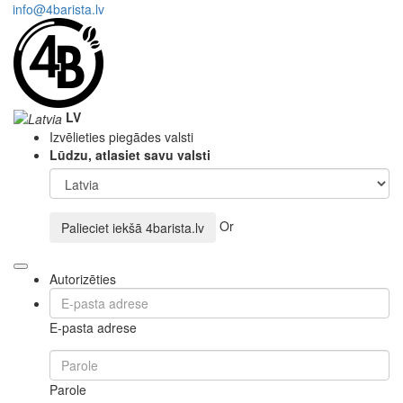
info@4barista.lv
LV
Izvēlieties piegādes valsti
Lūdzu, atlasiet savu valsti
Or
Palieciet iekšā
4barista.lv
Autorizēties
E-pasta adrese
Parole