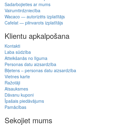
Sadarbojieties ar mums
Vairumtirdzniecība
Wacaco — autorizēts izplatītājs
Cafelat — pilnvarots izplatītājs
Klientu apkalpošana
Kontakti
Laba sūdzība
Atteikšanās no līguma
Personas datu aizsardzība
Biļetens – personas datu aizsardzība
Vietnes karte
Ražotāji
Atsauksmes
Dāvanu kuponi
Īpašais piedāvājums
Pamācības
Sekojiet mums