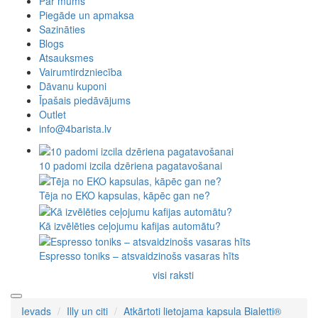
Par mums
Piegāde un apmaksa
Sazināties
Blogs
Atsauksmes
Vairumtirdzniecība
Dāvanu kuponi
Īpašais piedāvājums
Outlet
info@4barista.lv
10 padomi izcila dzēriena pagatavošanai
Tēja no EKO kapsulas, kāpēc gan ne?
Kā izvēlēties ceļojumu kafijas automātu?
Espresso toniks – atsvaidzinošs vasaras hīts
visi raksti
Ievads
Illy un citi
Atkārtoti lietojama kapsula Bialetti®