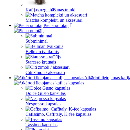
Kafijas uzglabāšanas trauki
Matcha komplekti un aksesuāri
Piena putotāji
Subminimal
Bellman tvaikonis
Staresso kratītājs
Citi zīmoli / aksesuāri
Atkārtoti lietojamas kafi
Dolce Gusto kapsulas
Nespresso kapsulas
Cafissimo, Caffitaly, K-fee kapsulas
Tassimo kapsulas