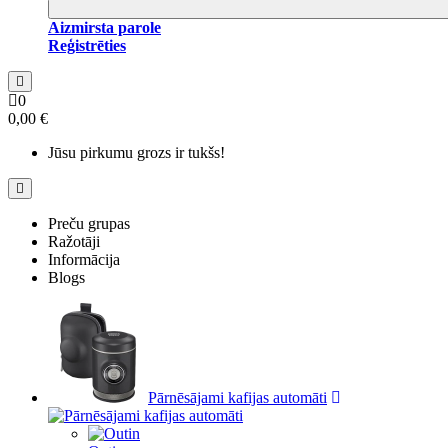
Aizmirsta parole
Reģistrēties
0
0,00 €
Jūsu pirkumu grozs ir tukšs!
Preču grupas
Ražotāji
Informācija
Blogs
Pārnēsājami kafijas automāti