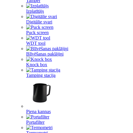
Tamper
Izplatītājs
Digitālie svari
Puck screen
WDT tool
Blīvēšanas paklājiņi
Knock box
Tamping stacija
Piena kannas
Portafilter
Termometri