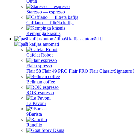
Outin
Staresso — espresso
Cafflano — filtrēta kafija
Kempinga krāsnis
Īpaši kafijas automāti
Cafelat Robot
Flair espresso
Flair 58
Flair 49 PRO
Flair PRO
Flair Classic/Signature
Bellman coffee
ROK espresso
La Pavoni
9Barista
Rancilio