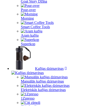
Goat Story Džīna
Pour-over
Morning
Smart Coffee Tools
Aram kafija
Superkop
Kafijas dzirnaviņas
Manuālās kafijas dzirnaviņas
Elektriskās kafijas dzirnaviņas
1Zpresso