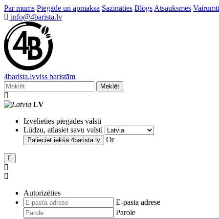
Par mums
Piegāde un apmaksa
Sazināties
Blogs
Atsauksmes
Vairumti
info@4barista.lv
4
barista
.lv
viss baristām
Meklēt
LV
Izvēlieties piegādes valsti
Lūdzu, atlasiet savu valsti
Or
Palieciet iekšā
4barista.lv
Autorizēties
E-pasta adrese
Parole