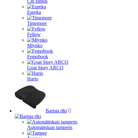
Citi zīmoli
Eureka
Timemore
Fellow
Mlynko
Femobook
Goat Story ARCO
Hario
Barista rīki
Automātiskais tamperis