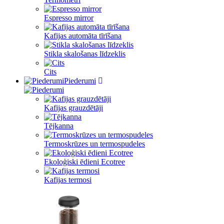
Espresso mirror
Kafijas automāta tīrīšana
Stikla skalošanas līdzeklis
Cits
Piederumi
Kafijas grauzdētāji
Tējkanna
Termoskrūzes un termospudeles
Ekoloģiski ēdieni Ecotree
Kafijas termosi