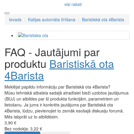
Kaffelogic
Rancilio
Par mums
Piegāde un apmaksa
Sazināties
Blogs
Atsauksmes
Vairumtirdzniecība
Dāvanu kuponi
Īpašais piedāvājums
Outlet
info@4barista.lv
10 padomi izcila dzēriena pagatavošanai
Tēja no EKO kapsulas, kāpēc gan ne?
Kā izvēlēties ceļojumu kafijas automātu?