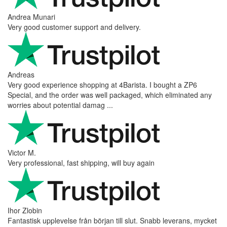
one is 100% solid ...
Ahmed Sherif
Excellent coffee grinder! The shipping was surprisingly fast, even
though I’m in Greece and the store is based in Romania/Austria.
The grinder feels ...
Danilo
Super schnelle Lieferung und tolles Produkt
Vaarg
Very nice - well done, will shop again for sure sometime in the
future!