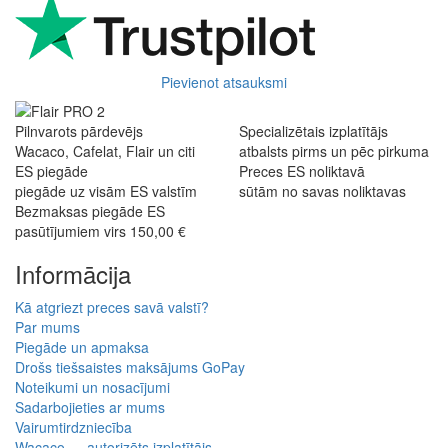
Fantastisk upplevelse från början till slut. Snabb leverans, mycket
bra kommunikation och produkter av hög kvalitet. Allt kom
välpackat och i perf ...
George Staf
Fast delivery. Good communication and feedback throughout the
order procedure and delivery.
Martynas Sagaitis
Great product. Game changer.
Will
I absolutely love 4barista. I love the message they wrote on the
delivery box. I love that they compiled a list of resources for me to