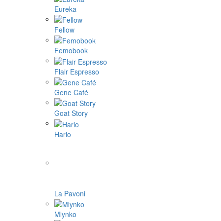
9Barista
Aram coffee
Bellman coffee
BOOKOO
Cafelat Robot
CAFFLANO
DF64
ECO capsules