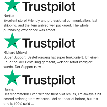
Jūsu jautājums
Pievienot jautājumu
Atsauksmes no mūsu klientiem
Reviews 79
• Excellent
4.9
more reviews
Andres
I bought a cafelat robot, the delivery was really fast and the
products were in great conditions. I will be buying again. The
shipping to Switzerland ...
Mihaylovich