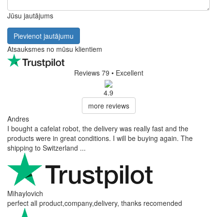
Bez nodokļa: 3,22 €
Rādīt produktu
Ielikt grozā
Pieejams
piegāde uz 13.8.
(
piegādes iespējas
)
FAQ (Baristiskā ota 4Barista)
Nav pieejamu jautājumu.
Pievienot jautājumu
Jūsu vārds
Jūsu e-pasts
E-pasts nav obligāts. Tas tiek izmantots tikai atbildes nosūtīšanai un netiks
publicēts.