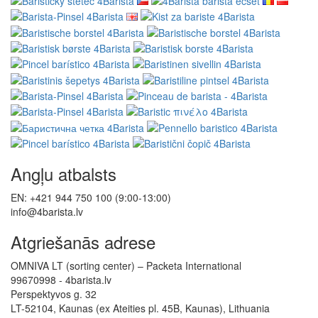
Vairumtirdzniecība
Wacaco — autorizēts izplatītājs
Cafelat — pilnvarots izplatītājs
Klientu apkalpošana
Kontakti
Laba sūdzība
Atteikšanās no līguma
Personas datu aizsardzība
Biļetens – personas datu aizsardzība
Vietnes karte
Ražotāji
Atsauksmes
Dāvanu kuponi
Īpašais piedāvājums
Pamācības
Sekojiet mums
Mūsu veikali