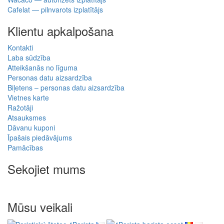
utilize for lea ...
Pievienot atsauksmi
Pilnvarots pārdevējs
Specializētais izplatītājs
Wacaco, Cafelat, Flair un citi
atbalsts pirms un pēc pirkuma
ES piegāde
Preces ES noliktavā
piegāde uz visām ES valstīm
sūtām no savas noliktavas
Bezmaksas piegāde ES
pasūtījumiem virs 150,00 €
Informācija
Kā atgriezt preces savā valstī?
Par mums
Piegāde un apmaksa
Drošs tiešsaistes maksājums GoPay
Noteikumi un nosacījumi
Sadarbojieties ar mums