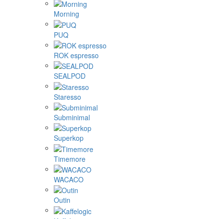
ecotree
Eureka
Fellow
Femobook
Flair Espresso
Gene Café
Goat Story
Hario
La Pavoni