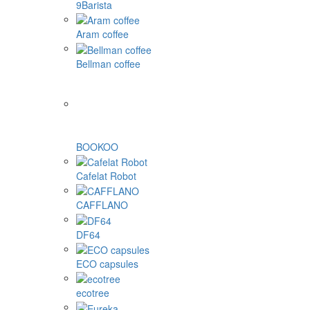
Dolce Gusto kapsulas
Nespresso kapsulas
Cafissimo, Caffitaly, K-fee kapsulas
Tassimo kapsulas
Illy un citi
1Zpresso
4Barista