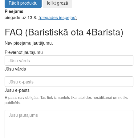
Espresso toniks – atsvaidzinošs vasaras hīts
visi raksti
Ievads
Kafijas automāta tīrīšana
Baristiskā ota 4Barista
FAQ - Jautājumi par
produktu
Baristiskā ota
4Barista
Meklējat papildu informāciju par Baristiskā ota 4Barista?
Mūsu tehniskā atbalsta sadaļā atradīsiet bieži uzdotos jautājumus
(BUJ) un atbildes par šī produkta funkcijām, parametriem un
lietošanu. Ja jums ir konkrēts jautājums par Baristiskā ota
4Barista, lūdzu, pievienojiet to zemāk esošajā diskusiju forumā.
Mēs labprāt uz to atbildēsim.
3,90 €