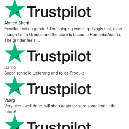
perfect all product,company,delivery, thanks recomended
Nerijus
Excellent store! Friendly and professional communication, fast
shipping, and the item arrived well packaged. The whole
purchasing experience was smoot ...
Richard Möckel
Super Support! Bestellvorgang hat super funktioniert. Ich einen
Feuer bei der Bestellung gemacht, welcher sofort korrigiert
wurde. Der Support ist w ...
Hanna
Def recommend! Even with the trust pilot results, I'm always a bit
scared ordering from websites I did not hear of before, but this