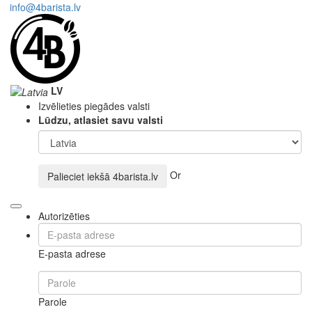
info@4barista.lv
LV
Izvēlieties piegādes valsti
Lūdzu, atlasiet savu valsti
Or
Palieciet iekšā
4barista.lv
Autorizēties
E-pasta adrese
Parole