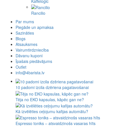
Mlynko
Morning
PUQ
ROK espresso
SEALPOD
Staresso
Subminimal
Superkop
Timemore
WACACO
Outin