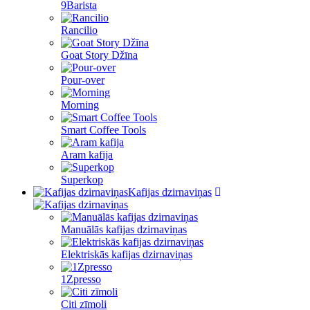
9Barista
Rancilio
Goat Story Džīna
Pour-over
Morning
Smart Coffee Tools
Aram kafija
Superkop
Kafijas dzirnaviņas
Manuālās kafijas dzirnaviņas
Elektriskās kafijas dzirnaviņas
1Zpresso
Citi zīmoli