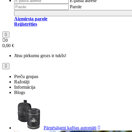
E-pasta adrese
Parole
Aizmirsta parole
Reģistrēties
0
0,00 €
Jūsu pirkumu grozs ir tukšs!
Preču grupas
Ražotāji
Informācija
Blogs
Pārnēsājami kafijas automāti