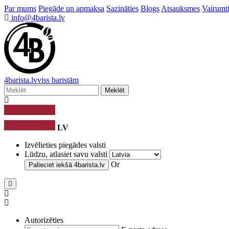
Par mums
Piegāde un apmaksa
Sazināties
Blogs
Atsauksmes
Vairumti
info@4barista.lv
4
barista
.lv
viss baristām
Meklēt
LV
Izvēlieties piegādes valsti
Lūdzu, atlasiet savu valsti
Or
Palieciet iekšā
4barista.lv
Autorizēties