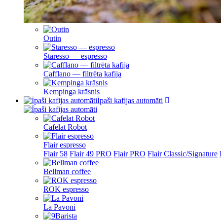
Outin
Staresso — espresso
Cafflano — filtrēta kafija
Kempinga krāsnis
Īpaši kafijas automāti
Cafelat Robot
Flair espresso
Flair 58
Flair 49 PRO
Flair PRO
Flair Classic/Signature
Bellman coffee
ROK espresso
La Pavoni