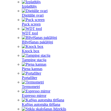
Izplatītājs
Digitālie svari
Puck screen
WDT tool
Blīvēšanas paklājiņi
Knock box
Tamping stacija
Piena kannas
Portafilter
Termometri
Espresso mirror
Kafijas automāta tīrīšana