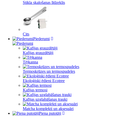
Stikla skalošanas līdzeklis
Cits
Piederumi
Kafijas grauzdētāji
Tējkanna
Termoskrūzes un termospudeles
Ekoloģiski ēdieni Ecotree
Kafijas termosi
Kafijas uzglabāšanas trauki
Matcha komplekti un aksesuāri
Piena putotāji