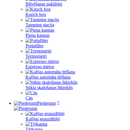
Blīvēšanas paklājiņi
Knock box
Tamping stacija
Piena kannas
Portafilter
Termometri
Espresso mirror
Kafijas automāta tīrīšana
Stikla skalošanas līdzeklis
Cits
Piederumi
Kafijas grauzdētāji
Tējkanna