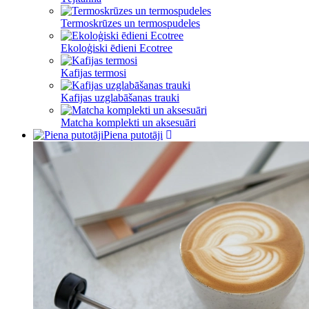
Termoskrūzes un termospudeles
Ekoloģiski ēdieni Ecotree
Kafijas termosi
Kafijas uzglabāšanas trauki
Matcha komplekti un aksesuāri
Piena putotāji