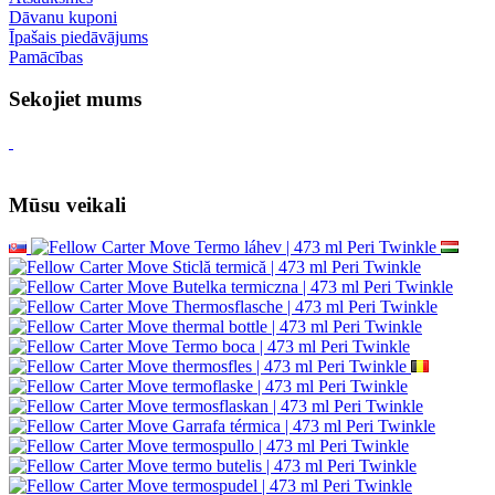
Dāvanu kuponi
Īpašais piedāvājums
Pamācības
Sekojiet mums
Mūsu veikali