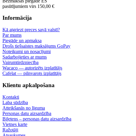
Bezmaksas piegāde ES
pasūtījumiem virs 150,00 €
Informācija
Kā atgriezt preces savā valstī?
Par mums
Piegāde un apmaksa
Drošs tiešsaistes maksājums GoPay
Noteikumi un nosacījumi
Sadarbojieties ar mums
Vairumtirdzniecība
Wacaco — autorizēts izplatītājs
Cafelat — pilnvarots izplatītājs
Klientu apkalpošana
Kontakti
Laba sūdzība
Atteikšanās no līguma
Personas datu aizsardzība
Biļetens – personas datu aizsardzība
Vietnes karte
Ražotāji
Atsauksmes