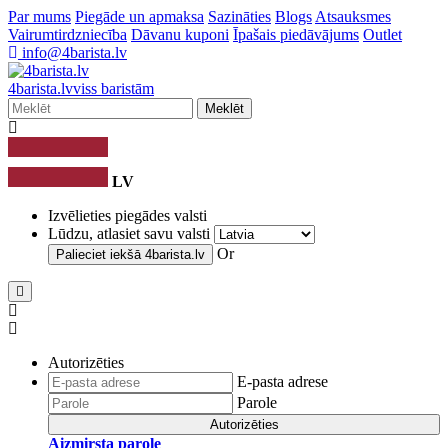
Par mums
Piegāde un apmaksa
Sazināties
Blogs
Atsauksmes
Vairumtirdzniecība
Dāvanu kuponi
Īpašais piedāvājums
Outlet
info@4barista.lv
4
barista
.lv
viss baristām
Meklēt
LV
Izvēlieties piegādes valsti
Lūdzu, atlasiet savu valsti
Or
Palieciet iekšā
4barista.lv
Autorizēties
E-pasta adrese
Parole
Autorizēties
Aizmirsta parole