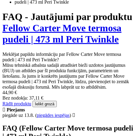
FAQ - Jautājumi par produktu
Fellow Carter Move termosa
pudeli | 473 ml Peri Twinkle
Meklējat papildu informāciju par Fellow Carter Move termosa
pudeli | 473 ml Peri Twinkle?
Mūsu tehniskā atbalsta sadaļā atradīsiet bieži uzdotos jautājumus
(BUJ) un atbildes par šī produkta funkcijām, parametriem un
lietošanu. Ja jums ir konkrēts jautājums par Fellow Carter Move
termosa pudeli | 473 ml Peri Twinkle, lūdzu, pievienojiet to zemāk
esošajā diskusiju forumā. Mēs labprāt uz to atbildēsim.
44,90 €
Bez nodokļa: 37,11 €
Rādīt produktu
Ielikt grozā
Pieejams
piegāde uz 13.8.
(
piegādes iespējas
)
FAQ (Fellow Carter Move termosa pudeli