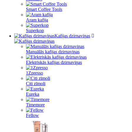
Smart Coffee Tools
Aram kafija
Superkop
Kafijas dzirnaviņas
Manuālās kafijas dzirnaviņas
Elektriskās kafijas dzirnaviņas
1Zpresso
Citi zīmoli
Eureka
Timemore
Fellow