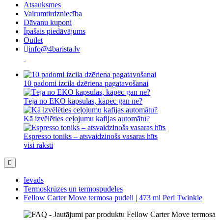
Atsauksmes
Vairumtirdzniecība
Dāvanu kuponi
Īpašais piedāvājums
Outlet
info@4barista.lv
10 padomi izcila dzēriena pagatavošanai
Tēja no EKO kapsulas, kāpēc gan ne?
Kā izvēlēties ceļojumu kafijas automātu?
Espresso toniks – atsvaidzinošs vasaras hīts
visi raksti
Ievads
Termoskrūzes un termospudeles
Fellow Carter Move termosa pudeli | 473 ml Peri Twinkle