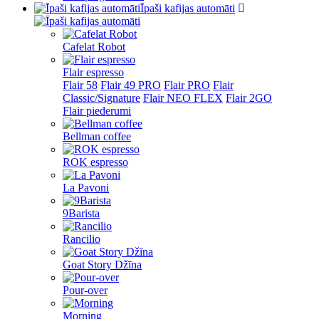
Īpaši kafijas automāti
Cafelat Robot
Flair espresso
Flair 58
Flair 49 PRO
Flair PRO
Flair
Classic/Signature
Flair NEO FLEX
Flair 2GO
Flair piederumi
Bellman coffee
ROK espresso
La Pavoni
9Barista
Rancilio
Goat Story Džīna
Pour-over
Morning