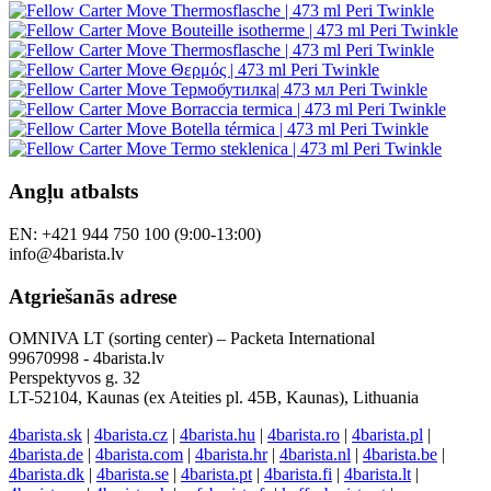
Angļu atbalsts
EN: +421 944 750 100 (9:00-13:00)
info@4barista.lv
Atgriešanās adrese
OMNIVA LT (sorting center) – Packeta International
99670998 - 4barista.lv
Perspektyvos g. 32
LT-52104, Kaunas (ex Ateities pl. 45B, Kaunas), Lithuania
4barista.sk
|
4barista.cz
|
4barista.hu
|
4barista.ro
|
4barista.pl
|
4barista.de
|
4barista.com
|
4barista.hr
|
4barista.nl
|
4barista.be
|
4barista.dk
|
4barista.se
|
4barista.pt
|
4barista.fi
|
4barista.lt
|