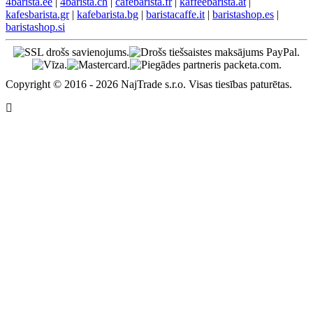
4barista.ee
|
4barista.ch
|
cafebarista.fr
|
kaffeebarista.at
|
kafesbarista.gr
|
kafebarista.bg
|
baristacaffe.it
|
baristashop.es
|
baristashop.si
Copyright © 2016 - 2026 NajTrade s.r.o. Visas tiesības paturētas.