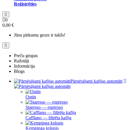
Reģistrēties
0
0,00 €
Jūsu pirkumu grozs ir tukšs!
Preču grupas
Ražotāji
Informācija
Blogs
Pārnēsājami kafijas automāti
Outin
Staresso — espresso
Cafflano — filtrēta kafija
Kempinga krāsnis