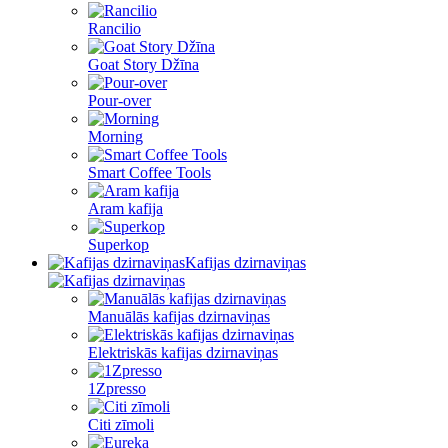
Rancilio
Goat Story Džīna
Pour-over
Morning
Smart Coffee Tools
Aram kafija
Superkop
Kafijas dzirnaviņas
Manuālās kafijas dzirnaviņas
Elektriskās kafijas dzirnaviņas
1Zpresso
Citi zīmoli