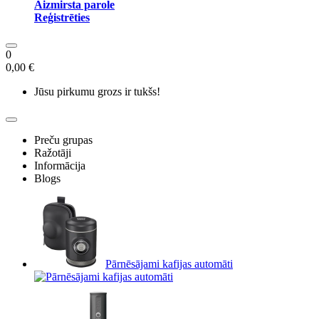
Aizmirsta parole
Reģistrēties
0
0,00 €
Jūsu pirkumu grozs ir tukšs!
Preču grupas
Ražotāji
Informācija
Blogs
Pārnēsājami kafijas automāti