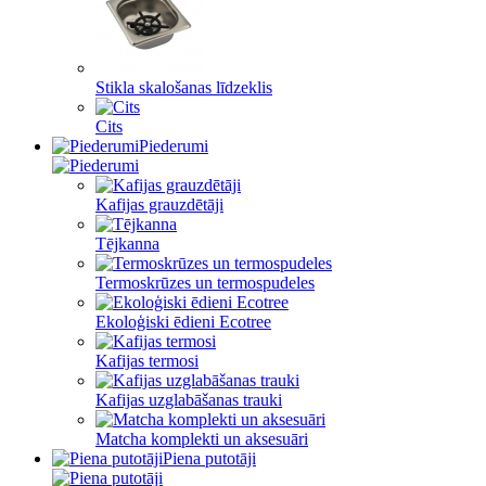
Stikla skalošanas līdzeklis
Cits
Piederumi
Kafijas grauzdētāji
Tējkanna
Termoskrūzes un termospudeles
Ekoloģiski ēdieni Ecotree
Kafijas termosi
Kafijas uzglabāšanas trauki
Matcha komplekti un aksesuāri
Piena putotāji