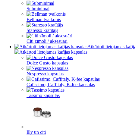
Subminimal
Bellman tvaikonis
Staresso kratītājs
Citi zīmoli / aksesuāri
Atkārtoti lietojamas kafi
Dolce Gusto kapsulas
Nespresso kapsulas
Cafissimo, Caffitaly, K-fee kapsulas
Tassimo kapsulas
Illy un citi