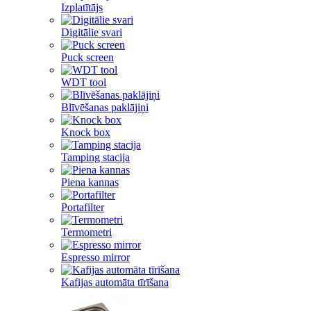
Izplatītājs
Digitālie svari
Puck screen
WDT tool
Blīvēšanas paklājiņi
Knock box
Tamping stacija
Piena kannas
Portafilter
Termometri
Espresso mirror
Kafijas automāta tīrīšana