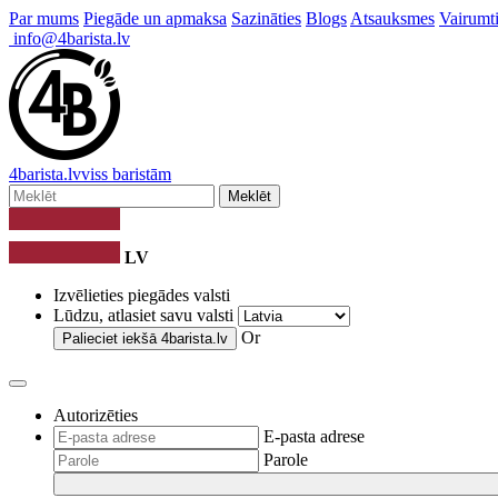
Par mums
Piegāde un apmaksa
Sazināties
Blogs
Atsauksmes
Vairumti
info@4barista.lv
4
barista
.lv
viss baristām
Meklēt
LV
Izvēlieties piegādes valsti
Lūdzu, atlasiet savu valsti
Or
Palieciet iekšā
4barista.lv
Autorizēties
E-pasta adrese
Parole