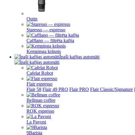
Outin
Staresso — espresso
Cafflano — filtrēta kafija
Kempinga krāsnis
Īpaši kafijas automāti
Cafelat Robot
Flair espresso
Flair 58
Flair 49 PRO
Flair PRO
Flair Classic/Signature
Bellman coffee
ROK espresso
La Pavoni
9Barista