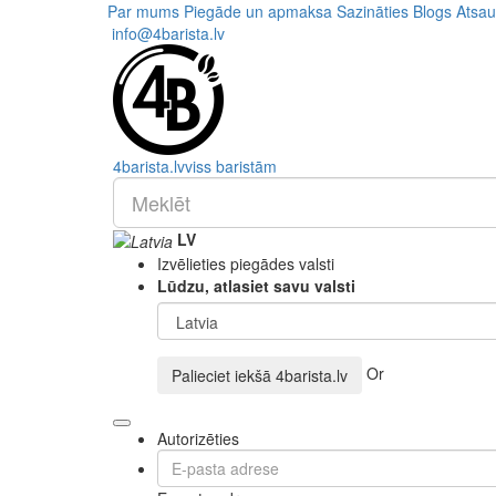
Par mums
Piegāde un apmaksa
Sazināties
Blogs
Atsa
info@4barista.lv
4
barista
.lv
viss baristām
LV
Izvēlieties piegādes valsti
Lūdzu, atlasiet savu valsti
Or
Palieciet iekšā
4barista.lv
Autorizēties