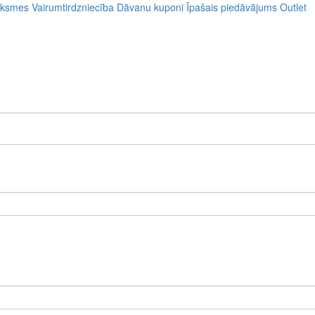
uksmes
Vairumtirdzniecība
Dāvanu kuponi
Īpašais piedāvājums
Outlet