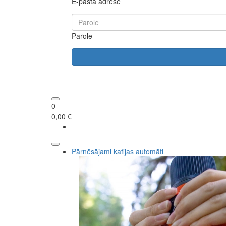
E-pasta adrese
Parole
0
0,00 €
Pārnēsājami kafijas automāti