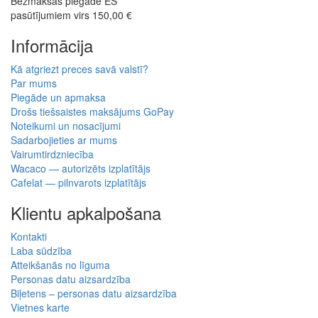
Bezmaksas piegāde ES
pasūtījumiem virs 150,00 €
Informācija
Kā atgriezt preces savā valstī?
Par mums
Piegāde un apmaksa
Drošs tiešsaistes maksājums GoPay
Noteikumi un nosacījumi
Sadarbojieties ar mums
Vairumtirdzniecība
Wacaco — autorizēts izplatītājs
Cafelat — pilnvarots izplatītājs
Klientu apkalpošana
Kontakti
Laba sūdzība
Atteikšanās no līguma
Personas datu aizsardzība
Biļetens – personas datu aizsardzība
Vietnes karte