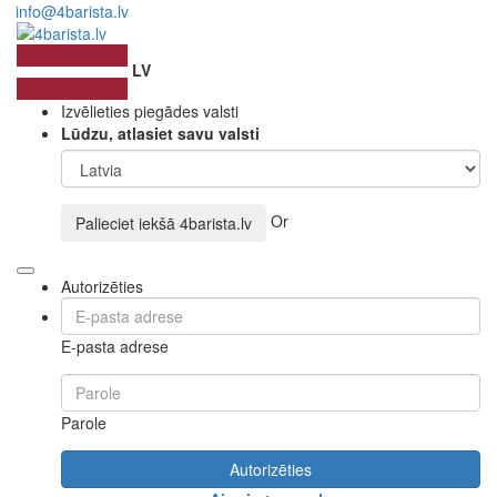
info@4barista.lv
LV
Izvēlieties piegādes valsti
Lūdzu, atlasiet savu valsti
Or
Palieciet iekšā
4barista.lv
Autorizēties
E-pasta adrese
Parole
Autorizēties