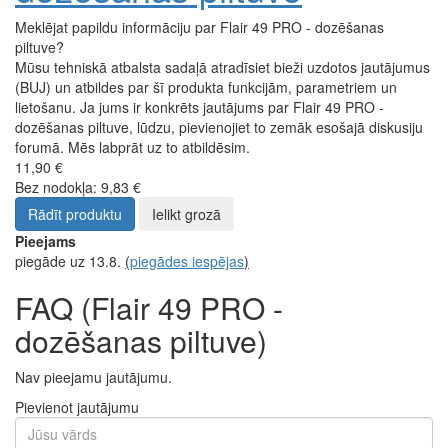
Meklējat papildu informāciju par Flair 49 PRO - dozēšanas
piltuve?
Mūsu tehniskā atbalsta sadaļā atradīsiet bieži uzdotos jautājumus
(BUJ) un atbildes par šī produkta funkcijām, parametriem un
lietošanu. Ja jums ir konkrēts jautājums par Flair 49 PRO -
dozēšanas piltuve, lūdzu, pievienojiet to zemāk esošajā diskusiju
forumā. Mēs labprāt uz to atbildēsim.
11,90 €
Bez nodokļa: 9,83 €
Rādīt produktu
Ielikt grozā
Pieejams
piegāde uz 13.8.
(
piegādes iespējas
)
FAQ (Flair 49 PRO -
dozēšanas piltuve)
Nav pieejamu jautājumu.
Pievienot jautājumu