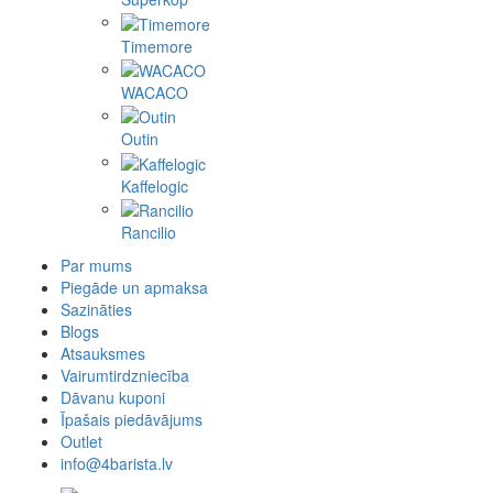
Timemore
WACACO
Outin
Kaffelogic
Rancilio
Par mums
Piegāde un apmaksa
Sazināties
Blogs
Atsauksmes
Vairumtirdzniecība
Dāvanu kuponi
Īpašais piedāvājums
Outlet
info@4barista.lv