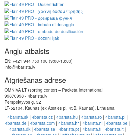
Angļu atbalsts
EN: +421 944 750 100 (9:00-13:00)
info@4barista.lv
Atgriešanās adrese
OMNIVA LT (sorting center) – Packeta International
99670998 - 4barista.lv
Perspektyvos g. 32
LT-52104, Kaunas (ex Ateities pl. 45B, Kaunas), Lithuania
4barista.sk
|
4barista.cz
|
4barista.hu
|
4barista.ro
|
4barista.pl
|
4barista.de
|
4barista.com
|
4barista.hr
|
4barista.nl
|
4barista.be
|
4barista.dk
|
4barista.se
|
4barista.pt
|
4barista.fi
|
4barista.lt
|