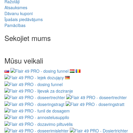
Ražotāji
Atsauksmes
Dāvanu kuponi
Īpašais piedāvājums
Pamācības
Sekojiet mums
Mūsu veikali