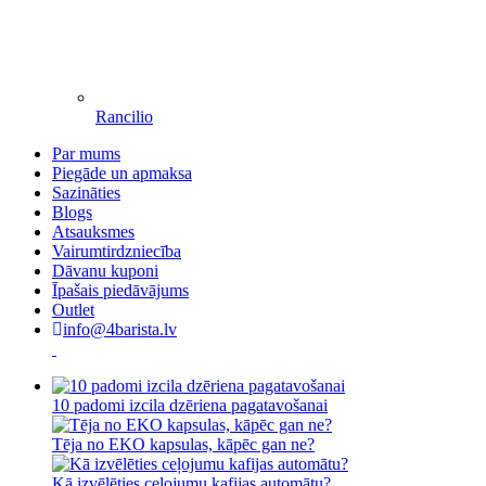
Rancilio
Par mums
Piegāde un apmaksa
Sazināties
Blogs
Atsauksmes
Vairumtirdzniecība
Dāvanu kuponi
Īpašais piedāvājums
Outlet
info@4barista.lv
10 padomi izcila dzēriena pagatavošanai
Tēja no EKO kapsulas, kāpēc gan ne?
Kā izvēlēties ceļojumu kafijas automātu?