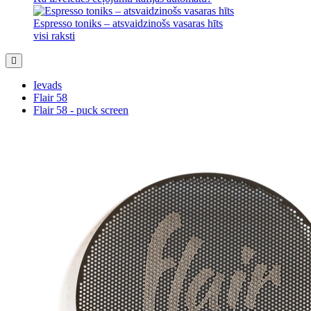
Espresso toniks – atsvaidzinošs vasaras hīts
visi raksti
Ievads
Flair 58
Flair 58 - puck screen