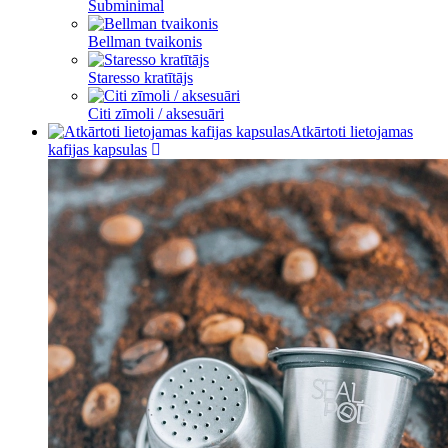
Subminimal
Bellman tvaikonis
Staresso kratītājs
Citi zīmoli / aksesuāri
Atkārtoti lietojamas
kafijas kapsulas