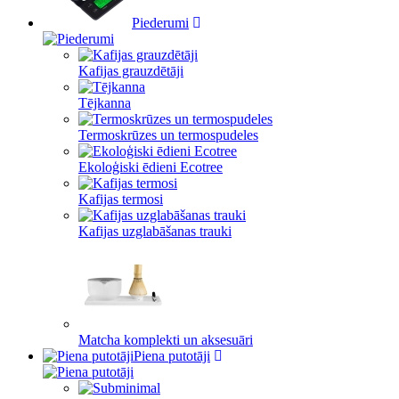
Piederumi
Kafijas grauzdētāji
Tējkanna
Termoskrūzes un termospudeles
Ekoloģiski ēdieni Ecotree
Kafijas termosi
Kafijas uzglabāšanas trauki
Matcha komplekti un aksesuāri
Piena putotāji