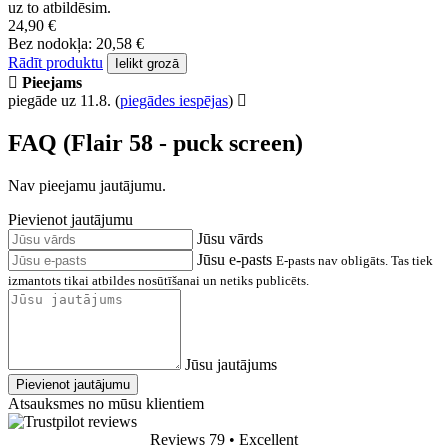
uz to atbildēsim.
24,90 €
Bez nodokļa: 20,58 €
Rādīt produktu
Ielikt grozā
Pieejams
piegāde uz 11.8.
(
piegādes iespējas
)
FAQ (Flair 58 - puck screen)
Nav pieejamu jautājumu.
Pievienot jautājumu
Jūsu vārds
Jūsu e-pasts
E-pasts nav obligāts. Tas tiek
izmantots tikai atbildes nosūtīšanai un netiks publicēts.
Jūsu jautājums
Pievienot jautājumu
Atsauksmes no mūsu klientiem
Reviews 79
• Excellent