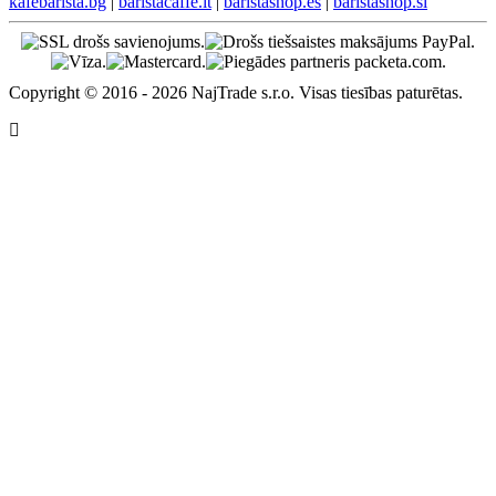
kafebarista.bg
|
baristacaffe.it
|
baristashop.es
|
baristashop.si
Copyright © 2016 - 2026 NajTrade s.r.o. Visas tiesības paturētas.