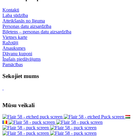
Kontakti
Laba sūdzība
Atteikšanās no līguma
Personas datu aizsardzība
Biļetens – personas datu aizsardzība
Vietnes karte
Ražotāji
Atsauksmes
Dāvanu kuponi
Īpašais piedāvājums
Pamācības
Sekojiet mums
Mūsu veikali