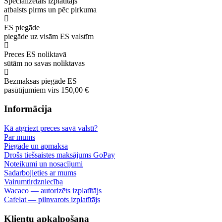
Specializētais izplatītājs
atbalsts pirms un pēc pirkuma
ES piegāde
piegāde uz visām ES valstīm
Preces ES noliktavā
sūtām no savas noliktavas
Bezmaksas piegāde ES
pasūtījumiem virs 150,00 €
Informācija
Kā atgriezt preces savā valstī?
Par mums
Piegāde un apmaksa
Drošs tiešsaistes maksājums GoPay
Noteikumi un nosacījumi
Sadarbojieties ar mums
Vairumtirdzniecība
Wacaco — autorizēts izplatītājs
Cafelat — pilnvarots izplatītājs
Klientu apkalpošana