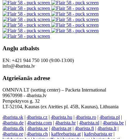
Angļu atbalsts
EN: +421 944 750 100 (9:00-13:00)
info@4barista.lv
Atgriešanās adrese
OMNIVA LT (sorting center) – Packeta International
99670998 - 4barista.lv
Perspektyvos g. 32
LT-52104, Kaunas (ex Ateities pl. 45B, Kaunas), Lithuania
4barista.sk
|
4barista.cz
|
4barista.hu
|
4barista.ro
|
4barista.pl
|
4barista.de
|
4barista.com
|
4barista.hr
|
4barista.nl
|
4barista.be
|
4barista.dk
|
4barista.se
|
4barista.pt
|
4barista.fi
|
4barista.lt
|
4barista.ee
|
4barista.ch
|
kaffeebarista.at
|
kafesbarista.gr
|