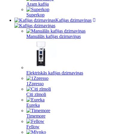
Aram kafija
Superkop
Kafijas dzirnaviņas
Manuālās kafijas dzirnaviņas
Elektriskās kafijas dzirnaviņas
1Zpresso
Citi zīmoli
Eureka
Timemore
Fellow