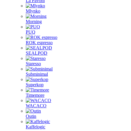
La Pavoni
Mlynko
Morning
PUQ
ROK espresso
SEALPOD
Staresso
Subminimal
Superkop
Timemore
WACACO
Outin
Kaffelogic