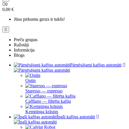
0
0,00 €
Jūsu pirkumu grozs ir tukšs!
Preču grupas
Ražotāji
Informācija
Blogs
Pārnēsājami kafijas automāti
Outin
Staresso — espresso
Cafflano — filtrēta kafija
Kempinga krāsnis
Īpaši kafijas automāti