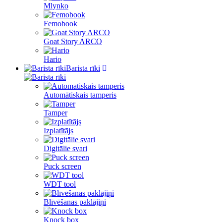
Mlynko
Femobook
Goat Story ARCO
Hario
Barista rīki
Automātiskais tamperis
Tamper
Izplatītājs
Digitālie svari
Puck screen
WDT tool
Blīvēšanas paklājiņi
Knock box