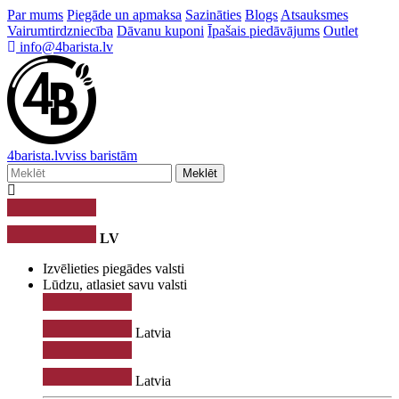
Par mums
Piegāde un apmaksa
Sazināties
Blogs
Atsauksmes
Vairumtirdzniecība
Dāvanu kuponi
Īpašais piedāvājums
Outlet
info@4barista.lv
4
barista
.lv
viss baristām
Meklēt
LV
Izvēlieties piegādes valsti
Lūdzu, atlasiet savu valsti
Latvia
Latvia