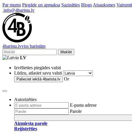
Par mums
Piegāde un apmaksa
Sazināties
Blogs
Atsauksmes
Vairumti
info@4barista.lv
4
barista
.lv
viss baristām
Meklēt
LV
Izvēlieties piegādes valsti
Lūdzu, atlasiet savu valsti
Or
Palieciet iekšā
4barista.lv
Autorizēties
E-pasta adrese
Parole
Aizmirsta parole
Reģistrēties