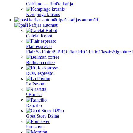
Cafflano — filtrēta kafija
Kempinga krāsnis
Īpaši kafijas automāti
Cafelat Robot
Flair espresso
Flair 58
Flair 49 PRO
Flair PRO
Flair Classic/Signature
Bellman coffee
ROK espresso
La Pavoni
9Barista
Rancilio
Goat Story Džīna
Pour-over