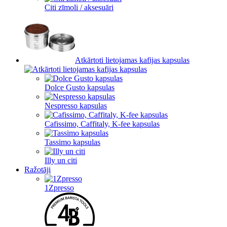
Citi zīmoli / aksesuāri
Atkārtoti lietojamas kafijas kapsulas
Dolce Gusto kapsulas
Nespresso kapsulas
Cafissimo, Caffitaly, K-fee kapsulas
Tassimo kapsulas
Illy un citi
Ražotāji
1Zpresso