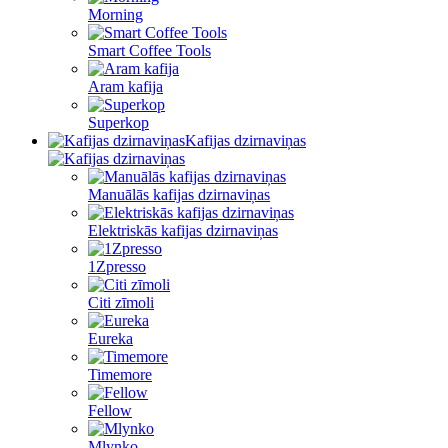
Morning
Smart Coffee Tools
Aram kafija
Superkop
Kafijas dzirnaviņas
Manuālās kafijas dzirnaviņas
Elektriskās kafijas dzirnaviņas
1Zpresso
Citi zīmoli
Eureka
Timemore
Fellow
Mlynko