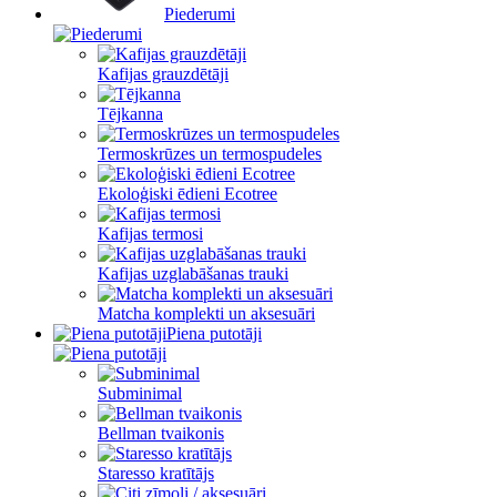
Piederumi
Kafijas grauzdētāji
Tējkanna
Termoskrūzes un termospudeles
Ekoloģiski ēdieni Ecotree
Kafijas termosi
Kafijas uzglabāšanas trauki
Matcha komplekti un aksesuāri
Piena putotāji
Subminimal
Bellman tvaikonis
Staresso kratītājs