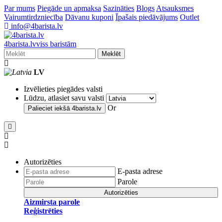
Par mums
Piegāde un apmaksa
Sazināties
Blogs
Atsauksmes
Vairumtirdzniecība
Dāvanu kuponi
Īpašais piedāvājums
Outlet
info@4barista.lv
4
barista
.lv
viss baristām
Meklēt
LV
Izvēlieties piegādes valsti
Lūdzu, atlasiet savu valsti
Or
Palieciet iekšā
4barista.lv
Autorizēties
E-pasta adrese
Parole
Autorizēties
Aizmirsta parole
Reģistrēties