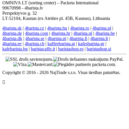
OMNIVA LT (sorting center) – Packeta International
99670998 - 4barista.lv
Perspektyvos g. 32
LT-52104, Kaunas (ex Ateities pl. 45B, Kaunas), Lithuania
4barista.sk
|
4barista.cz
|
4barista.hu
|
4barista.ro
|
4barista.pl
|
4barista.de
|
4barista.com
|
4barista.hr
|
4barista.nl
|
4barista.be
|
4barista.dk
|
4barista.se
|
4barista.pt
|
4barista.fi
|
4barista.lt
|
4barista.ee
|
4barista.ch
|
kaffeebarista.at
|
kafesbarista.gr
|
kafebarista.bg
|
baristacaffe.it
|
baristashop.es
|
baristashop.si
Copyright © 2016 - 2026 NajTrade s.r.o. Visas tiesības paturētas.