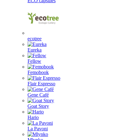
ECO capsules
ecotree
Eureka
Fellow
Femobook
Flair Espresso
Gene Café
Goat Story
Hario
La Pavoni
Mlynko