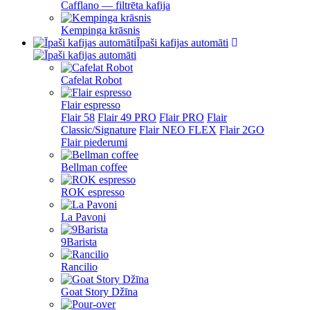
Cafflano — filtrēta kafija
Kempinga krāsnis
Īpaši kafijas automāti
Cafelat Robot
Flair espresso
Flair 58
Flair 49 PRO
Flair PRO
Flair
Classic/Signature
Flair NEO FLEX
Flair 2GO
Flair piederumi
Bellman coffee
ROK espresso
La Pavoni
9Barista
Rancilio
Goat Story Džīna