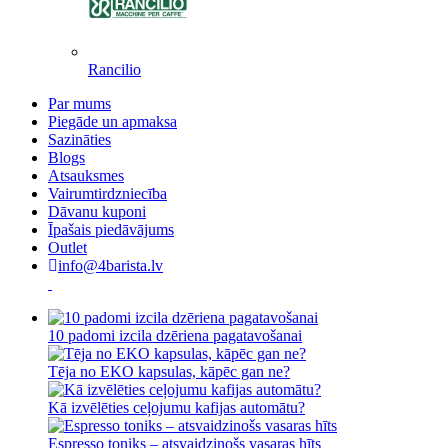
Rancilio
Par mums
Piegāde un apmaksa
Sazināties
Blogs
Atsauksmes
Vairumtirdzniecība
Dāvanu kuponi
Īpašais piedāvājums
Outlet
info@4barista.lv
10 padomi izcila dzēriena pagatavošanai
Tēja no EKO kapsulas, kāpēc gan ne?
Kā izvēlēties ceļojumu kafijas automātu?
Espresso toniks – atsvaidzinošs vasaras hīts