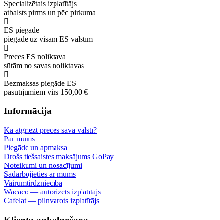
Specializētais izplatītājs
atbalsts pirms un pēc pirkuma
ES piegāde
piegāde uz visām ES valstīm
Preces ES noliktavā
sūtām no savas noliktavas
Bezmaksas piegāde ES
pasūtījumiem virs 150,00 €
Informācija
Kā atgriezt preces savā valstī?
Par mums
Piegāde un apmaksa
Drošs tiešsaistes maksājums GoPay
Noteikumi un nosacījumi
Sadarbojieties ar mums
Vairumtirdzniecība
Wacaco — autorizēts izplatītājs
Cafelat — pilnvarots izplatītājs
Klientu apkalpošana