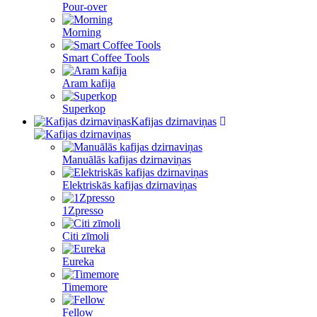
Pour-over
Morning
Smart Coffee Tools
Aram kafija
Superkop
Kafijas dzirnaviņas
Manuālās kafijas dzirnaviņas
Elektriskās kafijas dzirnaviņas
1Zpresso
Citi zīmoli
Eureka
Timemore
Fellow