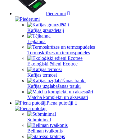
Piederumi
Kafijas grauzdētāji
Tējkanna
Termoskrūzes un termospudeles
Ekoloģiski ēdieni Ecotree
Kafijas termosi
Kafijas uzglabāšanas trauki
Matcha komplekti un aksesuāri
Piena putotāji
Subminimal
Bellman tvaikonis