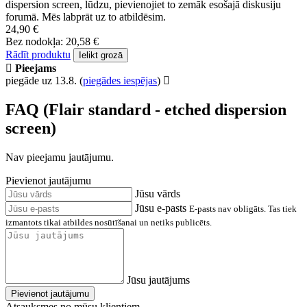
dispersion screen, lūdzu, pievienojiet to zemāk esošajā diskusiju
forumā. Mēs labprāt uz to atbildēsim.
24,90 €
Bez nodokļa: 20,58 €
Rādīt produktu
Ielikt grozā
Pieejams
piegāde uz 13.8.
(
piegādes iespējas
)
FAQ (Flair standard - etched dispersion
screen)
Nav pieejamu jautājumu.
Pievienot jautājumu
Jūsu vārds
Jūsu e-pasts
E-pasts nav obligāts. Tas tiek
izmantots tikai atbildes nosūtīšanai un netiks publicēts.
Jūsu jautājums
Pievienot jautājumu
Atsauksmes no mūsu klientiem