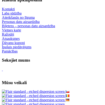
Kontakti
Laba sūdzība
Atteikšanās no līguma
Personas datu aizsardzība
Biļetens – personas datu aizsardzība
Vietnes karte
Ražotāji
Atsauksmes
Dāvanu kuponi
Īpašais piedāvājums
Pamācības
Sekojiet mums
Mūsu veikali