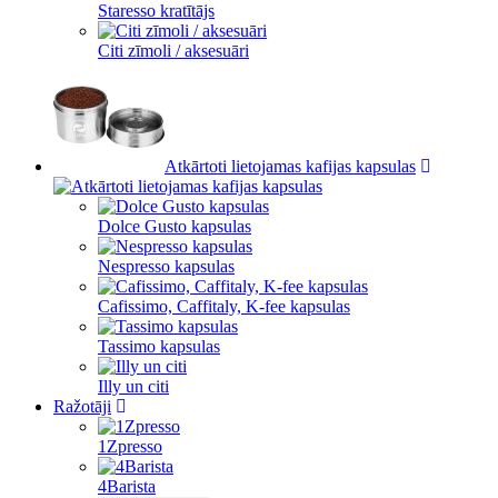
Staresso kratītājs
Citi zīmoli / aksesuāri
Atkārtoti lietojamas kafijas kapsulas
Dolce Gusto kapsulas
Nespresso kapsulas
Cafissimo, Caffitaly, K-fee kapsulas
Tassimo kapsulas
Illy un citi
Ražotāji
1Zpresso
4Barista