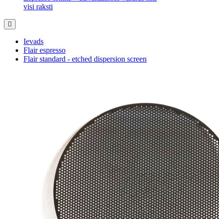
visi raksti
Ievads
Flair espresso
Flair standard - etched dispersion screen