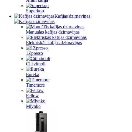
Aram kafija
Superkop
Kafijas dzirnaviņas
Manuālās kafijas dzirnaviņas
Elektriskās kafijas dzirnaviņas
1Zpresso
Citi zīmoli
Eureka
Timemore
Fellow
Mlynko