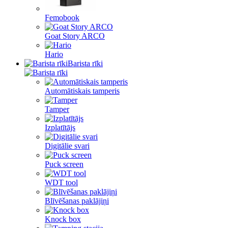
Femobook
Goat Story ARCO
Hario
Barista rīki
Automātiskais tamperis
Tamper
Izplatītājs
Digitālie svari
Puck screen
WDT tool
Blīvēšanas paklājiņi
Knock box