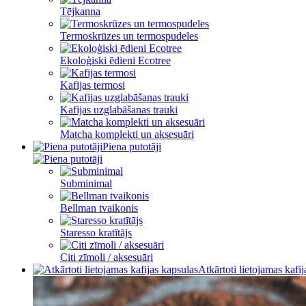
Tējkanna
Termoskrūzes un termospudeles
Ekoloģiski ēdieni Ecotree
Kafijas termosi
Kafijas uzglabāšanas trauki
Matcha komplekti un aksesuāri
Piena putotāji
Subminimal
Bellman tvaikonis
Staresso kratītājs
Citi zīmoli / aksesuāri
Atkārtoti lietojamas kafi