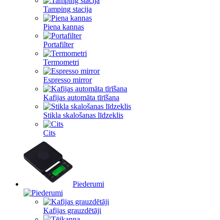
Tamping stacija
Piena kannas
Portafilter
Termometri
Espresso mirror
Kafijas automāta tīrīšana
Stikla skalošanas līdzeklis
Cits
Piederumi
Kafijas grauzdētāji