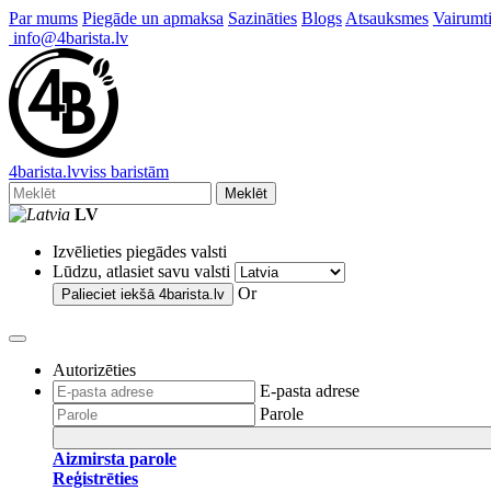
Par mums
Piegāde un apmaksa
Sazināties
Blogs
Atsauksmes
Vairumti
info@4barista.lv
4
barista
.lv
viss baristām
Meklēt
LV
Izvēlieties piegādes valsti
Lūdzu, atlasiet savu valsti
Or
Palieciet iekšā
4barista.lv
Autorizēties
E-pasta adrese
Parole
Aizmirsta parole
Reģistrēties