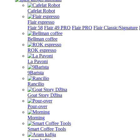
Cafelat Robot
Flair espresso
Flair 58
Flair 49 PRO
Flair PRO
Flair Classic/Signature
Bellman coffee
ROK espresso
La Pavoni
9Barista
Rancilio
Goat Story Džīna
Pour-over
Morning
Smart Coffee Tools