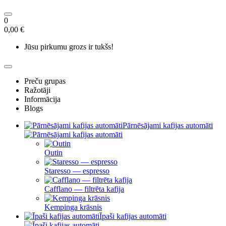
0
0,00 €
Jūsu pirkumu grozs ir tukšs!
Preču grupas
Ražotāji
Informācija
Blogs
Pārnēsājami kafijas automāti
Outin
Staresso — espresso
Cafflano — filtrēta kafija
Kempinga krāsnis
Īpaši kafijas automāti