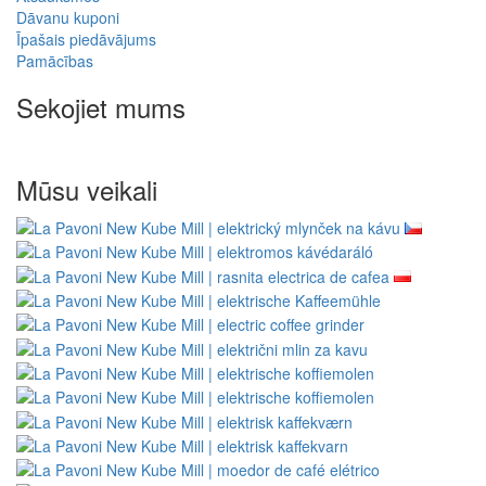
Bezmaksas piegāde ES
pasūtījumiem virs 150,00 €
Informācija
Kā atgriezt preces savā valstī?
Par mums
Piegāde un apmaksa
Drošs tiešsaistes maksājums GoPay
Noteikumi un nosacījumi
Sadarbojieties ar mums
Vairumtirdzniecība
Wacaco — autorizēts izplatītājs
Cafelat — pilnvarots izplatītājs
Klientu apkalpošana
Kontakti
Laba sūdzība
Atteikšanās no līguma
Personas datu aizsardzība
Biļetens – personas datu aizsardzība
Vietnes karte