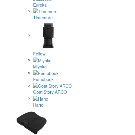
Eureka
Timemore
Fellow
Mlynko
Femobook
Goat Story ARCO
Hario