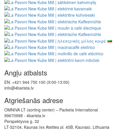
Ražotāji
Atsauksmes
Dāvanu kuponi
Īpašais piedāvājums
Pamācības
Sekojiet mums
Mūsu veikali