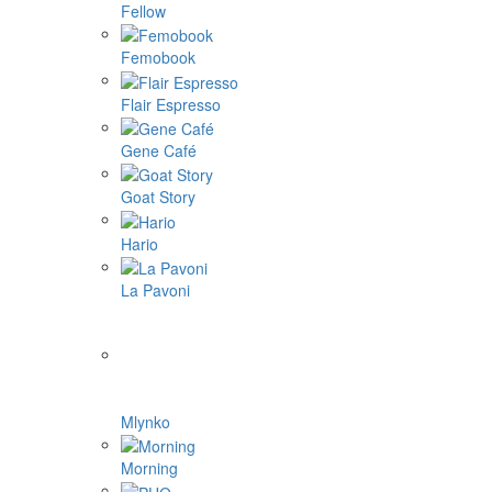
Aram coffee
Bellman coffee
BOOKOO
Cafelat Robot
CAFFLANO
DF64
ECO capsules
ecotree
Eureka