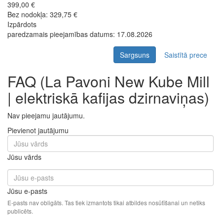
Ievads
Citi zīmoli
La Pavoni New Kube Mill | elektriskā kafijas dzirnaviņas
FAQ - Jautājumi par
produktu
La Pavoni New
Kube Mill | elektriskā
kafijas dzirnaviņas
Meklējat papildu informāciju par La Pavoni New Kube Mill |
elektriskā kafijas dzirnaviņas?
Mūsu tehniskā atbalsta sadaļā atradīsiet bieži uzdotos jautājumus
(BUJ) un atbildes par šī produkta funkcijām, parametriem un
lietošanu. Ja jums ir konkrēts jautājums par La Pavoni New Kube