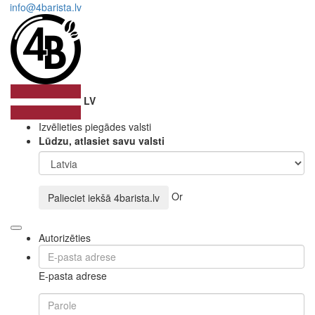
info@4barista.lv
LV
Izvēlieties piegādes valsti
Lūdzu, atlasiet savu valsti
Or
Palieciet iekšā
4barista.lv
Autorizēties
E-pasta adrese