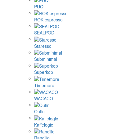
Fellow
Femobook
Flair Espresso
Gene Café
Goat Story
Hario
La Pavoni
Mlynko