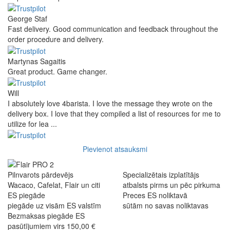
The grinder feels ...
Danilo
Super schnelle Lieferung und tolles Produkt
Vaarg
Very nice - well done, will shop again for sure sometime in the
future!
Andrea Munari
Very good customer support and delivery.
Andreas
Very good experience shopping at 4Barista. I bought a ZP6
Special, and the order was well packaged, which eliminated any
worries about potential damag ...
Victor M.
Very professional, fast shipping, will buy again
Ihor Zlobin
Fantastisk upplevelse från början till slut. Snabb leverans, mycket