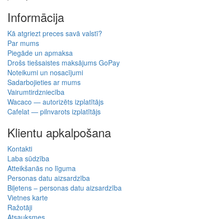
bra kommunikation och produkter av hög kvalitet. Allt kom
välpackat och i perf ...
George Staf
Fast delivery. Good communication and feedback throughout the
order procedure and delivery.
Martynas Sagaitis
Great product. Game changer.
Will
I absolutely love 4barista. I love the message they wrote on the
delivery box. I love that they compiled a list of resources for me to
utilize for lea ...
Pievienot atsauksmi
Pilnvarots pārdevējs
Specializētais izplatītājs
Wacaco, Cafelat, Flair un citi
atbalsts pirms un pēc pirkuma
ES piegāde
Preces ES noliktavā
piegāde uz visām ES valstīm
sūtām no savas noliktavas