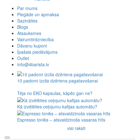
Morning
PUQ
ROK espresso
SEALPOD
Staresso
Subminimal
Superkop
Timemore
WACACO
Outin
Kaffelogic