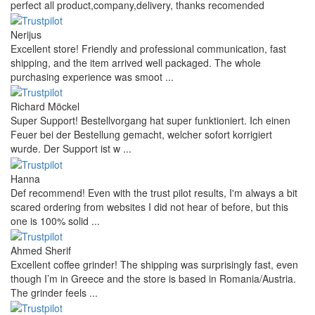
publicēts.
Jūsu jautājums
Pievienot jautājumu
Atsauksmes no mūsu klientiem
Reviews 79
• Excellent
4.9
more reviews
Andres
I bought a cafelat robot, the delivery was really fast and the
products were in great conditions. I will be buying again. The
shipping to Switzerland ...