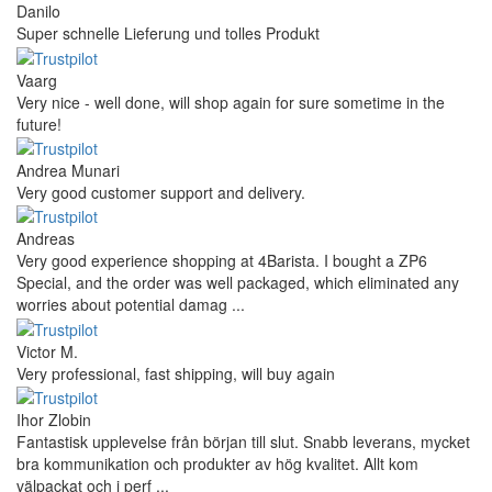
Mihaylovich
perfect all product,company,delivery, thanks recomended
Nerijus
Excellent store! Friendly and professional communication, fast
shipping, and the item arrived well packaged. The whole
purchasing experience was smoot ...
Richard Möckel
Super Support! Bestellvorgang hat super funktioniert. Ich einen
Feuer bei der Bestellung gemacht, welcher sofort korrigiert
wurde. Der Support ist w ...
Hanna
Def recommend! Even with the trust pilot results, I'm always a bit
scared ordering from websites I did not hear of before, but this
one is 100% solid ...
Ahmed Sherif
Excellent coffee grinder! The shipping was surprisingly fast, even
though I’m in Greece and the store is based in Romania/Austria.