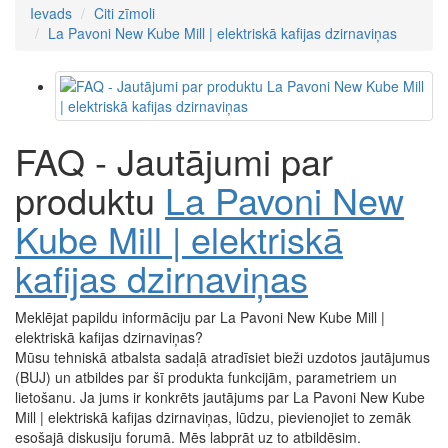
Rancilio
Par mums
Piegāde un apmaksa
Sazināties
Blogs
Atsauksmes
Vairumtirdzniecība
Dāvanu kuponi
Īpašais piedāvājums
Outlet
info@4barista.lv
10 padomi izcila dzēriena pagatavošanai
Tēja no EKO kapsulas, kāpēc gan ne?
Kā izvēlēties ceļojumu kafijas automātu?
Espresso toniks – atsvaidzinošs vasaras hīts
visi raksti