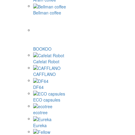
Dolce Gusto kapsulas
Nespresso kapsulas
Cafissimo, Caffitaly, K-fee kapsulas
Tassimo kapsulas
Illy un citi
1Zpresso
4Barista
9Barista