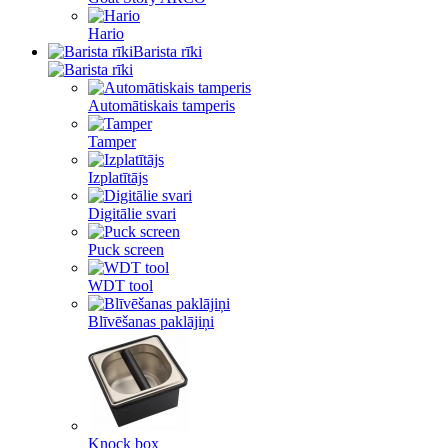
Hario
Barista rīki
Automātiskais tamperis
Tamper
Izplatītājs
Digitālie svari
Puck screen
WDT tool
Blīvēšanas paklājiņi
Knock box