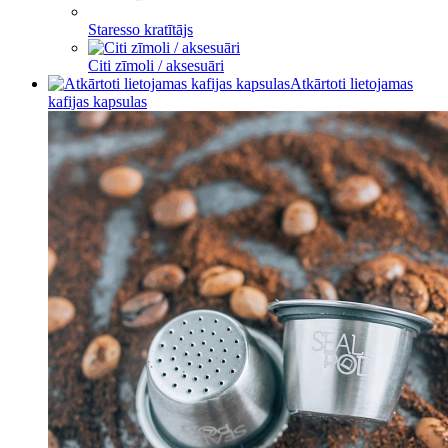
Staresso kratītājs
Citi zīmoli / aksesuāri
Atkārtoti lietojamas
kafijas kapsulas