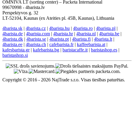
OMNIVA LT (sorting center) – Packeta International
99670998 - 4barista.lv
Perspektyvos g. 32
LT-52104, Kaunas (ex Ateities pl. 45B, Kaunas), Lithuania
4barista.sk
|
4barista.cz
|
4barista.hu
|
4barista.ro
|
4barista.pl
|
4barista.de
|
4barista.com
|
4barista.hr
|
4barista.nl
|
4barista.be
|
4barista.dk
|
4barista.se
|
4barista.pt
|
4barista.fi
|
4barista.lt
|
4barista.ee
|
4barista.ch
|
cafebarista.fr
|
kaffeebarista.at
|
kafesbarista.gr
|
kafebarista.bg
|
baristacaffe.it
|
baristashop.es
|
baristashop.si
Copyright © 2016 - 2026 NajTrade s.r.o. Visas tiesības paturētas.