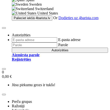
Sweden
Switzerland
United States
Or
Dodieties uz
4barista.com
Palieciet iekšā
4barista.lv
Autorizēties
E-pasta adrese
Parole
Autorizēties
Aizmirsta parole
Reģistrēties
0
0,00 €
Jūsu pirkumu grozs ir tukšs!
Preču grupas
Ražotāji