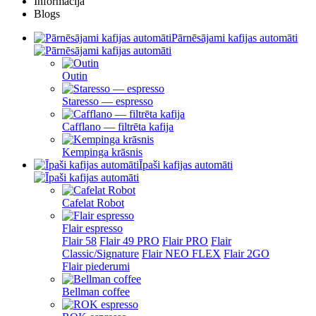
Informācija
Blogs
Pārnēsājami kafijas automāti
Outin
Staresso — espresso
Cafflano — filtrēta kafija
Kempinga krāsnis
Īpaši kafijas automāti
Cafelat Robot
Flair espresso
Flair 58
Flair 49 PRO
Flair PRO
Flair
Classic/Signature
Flair NEO FLEX
Flair 2GO
Flair piederumi
Bellman coffee