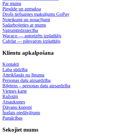
Par mums
Piegāde un apmaksa
Drošs tiešsaistes maksājums GoPay
Noteikumi un nosacījumi
Sadarbojieties ar mums
Vairumtirdzniecība
Wacaco — autorizēts izplatītājs
Cafelat — pilnvarots izplatītājs
Klientu apkalpošana
Kontakti
Laba sūdzība
Atteikšanās no līguma
Personas datu aizsardzība
Biļetens – personas datu aizsardzība
Vietnes karte
Ražotāji
Atsauksmes
Dāvanu kuponi
Īpašais piedāvājums
Pamācības
Sekojiet mums