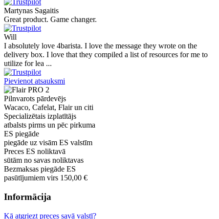
Martynas Sagaitis
Great product. Game changer.
Will
I absolutely love 4barista. I love the message they wrote on the
delivery box. I love that they compiled a list of resources for me to
utilize for lea ...
Pievienot atsauksmi
Pilnvarots pārdevējs
Wacaco, Cafelat, Flair un citi
Specializētais izplatītājs
atbalsts pirms un pēc pirkuma
ES piegāde
piegāde uz visām ES valstīm
Preces ES noliktavā
sūtām no savas noliktavas
Bezmaksas piegāde ES
pasūtījumiem virs 150,00 €
Informācija
Kā atgriezt preces savā valstī?