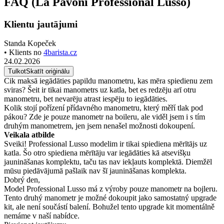
FAQ (La Pavoni Professional Lusso)
Klientu jautājumi
Standa Kopeček
• Klients no
4barista.cz
24.02.2026
Tulkot
Skatīt oriģinālu
Cik maksā iegādāties papildu manometru, kas mēra spiedienu zem
sviras? Šeit ir tikai manometrs uz katla, bet es redzēju arī otru
manometru, bet nevarēju atrast iespēju to iegādāties.
Kolik stojí pořízení přídavného manometru, který měří tlak pod
pákou? Zde je pouze manometr na boileru, ale viděl jsem i s tím
druhým manometrem, jen jsem nenašel možnosti dokoupení.
Veikala atbilde
Sveiki! Professional Lusso modelim ir tikai spiediena mērītājs uz
katla. Šo otro spiediena mērītāju var iegādāties kā atsevišķu
jaunināšanas komplektu, taču tas nav iekļauts komplektā. Diemžēl
mūsu piedāvājumā pašlaik nav šī jaunināšanas komplekta.
Dobrý den,
Model Professional Lusso má z výroby pouze manometr na bojleru.
Tento druhý manometr je možné dokoupit jako samostatný upgrade
kit, ale není součástí balení. Bohužel tento upgrade kit momentálně
nemáme v naší nabídce.