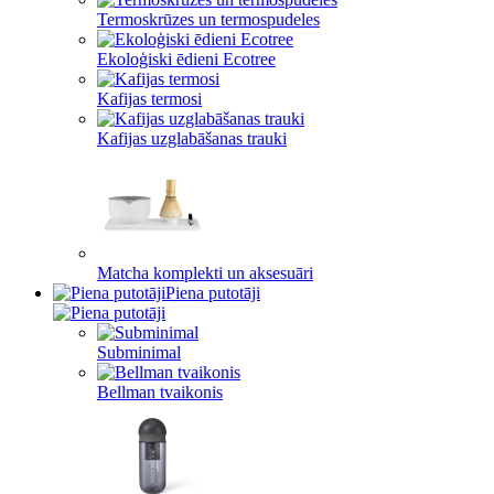
Termoskrūzes un termospudeles
Ekoloģiski ēdieni Ecotree
Kafijas termosi
Kafijas uzglabāšanas trauki
Matcha komplekti un aksesuāri
Piena putotāji
Subminimal
Bellman tvaikonis