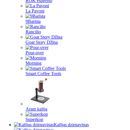
ROK espresso
La Pavoni
9Barista
Rancilio
Goat Story Džīna
Pour-over
Morning
Smart Coffee Tools
Aram kafija
Superkop
Kafijas dzirnaviņas