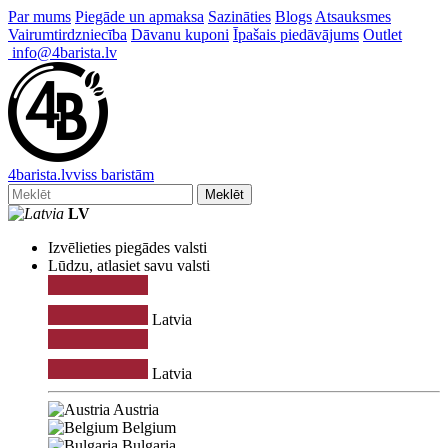
Par mums
Piegāde un apmaksa
Sazināties
Blogs
Atsauksmes
Vairumtirdzniecība
Dāvanu kuponi
Īpašais piedāvājums
Outlet
info@4barista.lv
4
barista
.lv
viss baristām
Meklēt
LV
Izvēlieties piegādes valsti
Lūdzu, atlasiet savu valsti
Latvia
Latvia
Austria
Belgium
Bulgaria