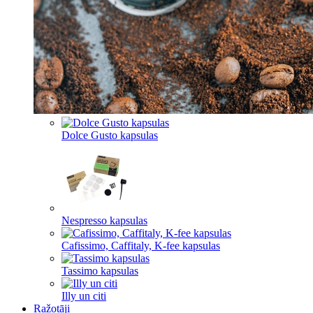
Dolce Gusto kapsulas
Nespresso kapsulas
Cafissimo, Caffitaly, K-fee kapsulas
Tassimo kapsulas
Illy un citi
Ražotāji