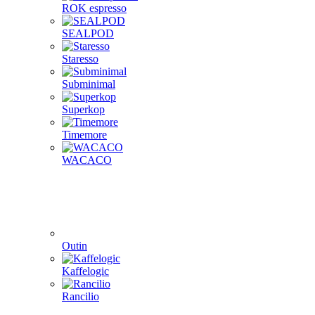
ROK espresso
SEALPOD
Staresso
Subminimal
Superkop
Timemore
WACACO
Outin
Kaffelogic
Rancilio