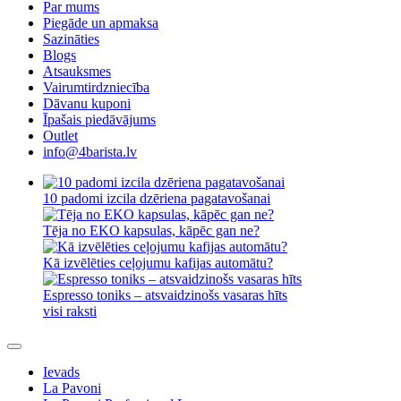
Par mums
Piegāde un apmaksa
Sazināties
Blogs
Atsauksmes
Vairumtirdzniecība
Dāvanu kuponi
Īpašais piedāvājums
Outlet
info@4barista.lv
10 padomi izcila dzēriena pagatavošanai
Tēja no EKO kapsulas, kāpēc gan ne?
Kā izvēlēties ceļojumu kafijas automātu?
Espresso toniks – atsvaidzinošs vasaras hīts
visi raksti
Ievads
La Pavoni