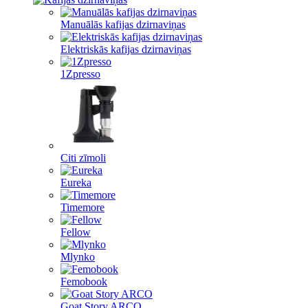
Manuālās kafijas dzirnaviņas
Elektriskās kafijas dzirnaviņas
1Zpresso
Citi zīmoli
Eureka
Timemore
Fellow
Mlynko
Femobook
Goat Story ARCO