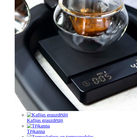
Kafijas grauzdētāji
Tējkanna