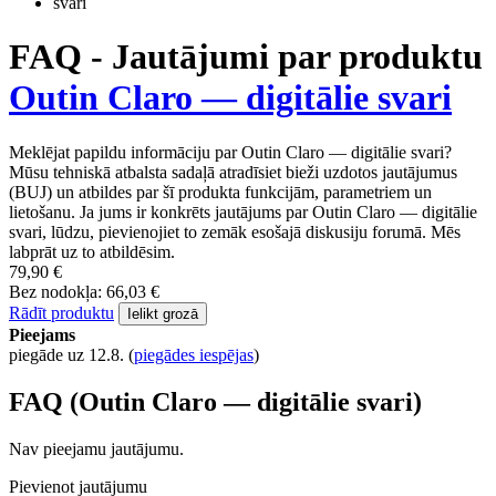
FAQ - Jautājumi par produktu
Outin Claro — digitālie svari
Meklējat papildu informāciju par Outin Claro — digitālie svari?
Mūsu tehniskā atbalsta sadaļā atradīsiet bieži uzdotos jautājumus
(BUJ) un atbildes par šī produkta funkcijām, parametriem un
lietošanu. Ja jums ir konkrēts jautājums par Outin Claro — digitālie
svari, lūdzu, pievienojiet to zemāk esošajā diskusiju forumā. Mēs
labprāt uz to atbildēsim.
79,90 €
Bez nodokļa: 66,03 €
Rādīt produktu
Ielikt grozā
Pieejams
piegāde uz 12.8.
(
piegādes iespējas
)
FAQ (Outin Claro — digitālie svari)
Nav pieejamu jautājumu.
Pievienot jautājumu