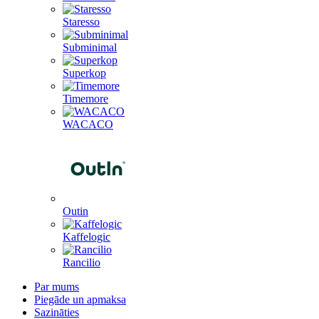
Staresso
Subminimal
Superkop
Timemore
WACACO
Outin
Kaffelogic
Rancilio
Par mums
Piegāde un apmaksa
Sazināties