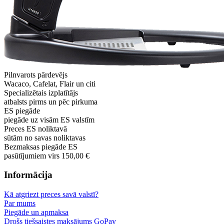
Pilnvarots pārdevējs
Wacaco, Cafelat, Flair un citi
Specializētais izplatītājs
atbalsts pirms un pēc pirkuma
ES piegāde
piegāde uz visām ES valstīm
Preces ES noliktavā
sūtām no savas noliktavas
Bezmaksas piegāde ES
pasūtījumiem virs 150,00 €
Informācija
Kā atgriezt preces savā valstī?
Par mums
Piegāde un apmaksa
Drošs tiešsaistes maksājums GoPay