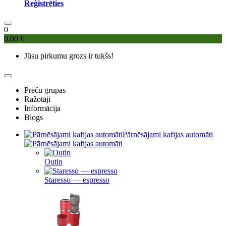
Reģistrēties
0
0,00 €
Jūsu pirkumu grozs ir tukšs!
Preču grupas
Ražotāji
Informācija
Blogs
Pārnēsājami kafijas automāti
Outin
Staresso — espresso