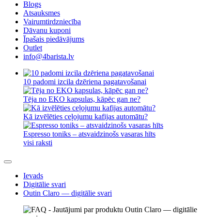
Blogs
Atsauksmes
Vairumtirdzniecība
Dāvanu kuponi
Īpašais piedāvājums
Outlet
info@4barista.lv
10 padomi izcila dzēriena pagatavošanai
Tēja no EKO kapsulas, kāpēc gan ne?
Kā izvēlēties ceļojumu kafijas automātu?
Espresso toniks – atsvaidzinošs vasaras hīts
visi raksti
Ievads
Digitālie svari
Outin Claro — digitālie svari