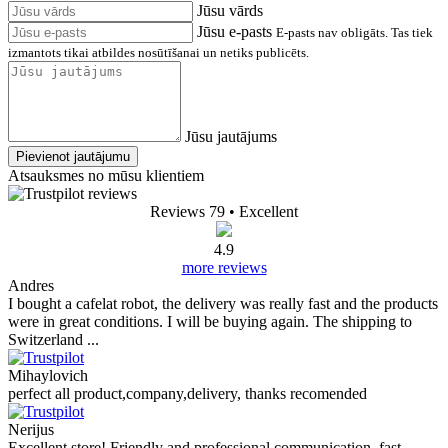
Jūsu vārds
Jūsu e-pasts
E-pasts nav obligāts. Tas tiek
izmantots tikai atbildes nosūtīšanai un netiks publicēts.
Jūsu jautājums
Pievienot jautājumu
Atsauksmes no mūsu klientiem
Reviews 79
• Excellent
4.9
more reviews
Andres
I bought a cafelat robot, the delivery was really fast and the products
were in great conditions. I will be buying again. The shipping to
Switzerland ...
Mihaylovich
perfect all product,company,delivery, thanks recomended
Nerijus
Excellent store! Friendly and professional communication, fast