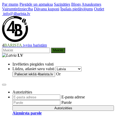
Par mums
Piegāde un apmaksa
Sazināties
Blogs
Atsauksmes
Vairumtirdzniecība
Dāvanu kuponi
Īpašais piedāvājums
Outlet
info@4barista.lv
4
BARISTA
viss baristām
.lv
Meklēt
LV
Izvēlieties piegādes valsti
Lūdzu, atlasiet savu valsti
Or
Palieciet iekšā
4barista.lv
Autorizēties
E-pasta adrese
Parole
Autorizēties
Aizmirsta parole