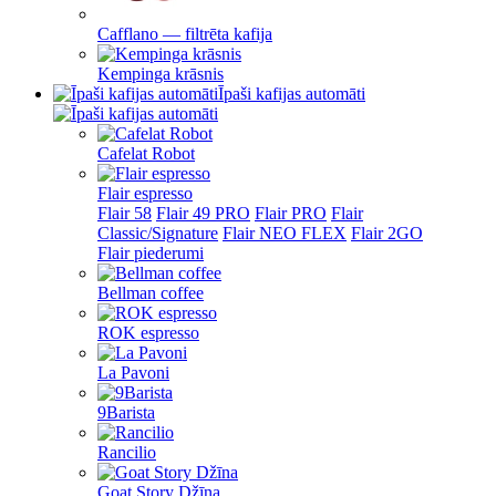
Cafflano — filtrēta kafija
Kempinga krāsnis
Īpaši kafijas automāti
Cafelat Robot
Flair espresso
Flair 58
Flair 49 PRO
Flair PRO
Flair
Classic/Signature
Flair NEO FLEX
Flair 2GO
Flair piederumi
Bellman coffee
ROK espresso
La Pavoni
9Barista
Rancilio
Goat Story Džīna