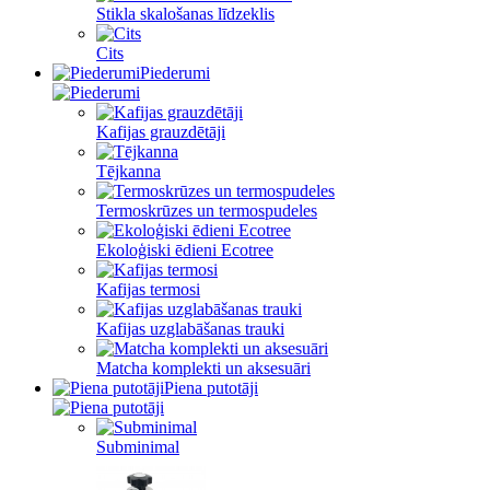
Stikla skalošanas līdzeklis
Cits
Piederumi
Kafijas grauzdētāji
Tējkanna
Termoskrūzes un termospudeles
Ekoloģiski ēdieni Ecotree
Kafijas termosi
Kafijas uzglabāšanas trauki
Matcha komplekti un aksesuāri
Piena putotāji
Subminimal