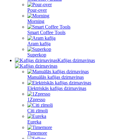
Pour-over
Morning
Smart Coffee Tools
Aram kafija
Superkop
Kafijas dzirnaviņas
Manuālās kafijas dzirnaviņas
Elektriskās kafijas dzirnaviņas
1Zpresso
Citi zīmoli
Eureka
Timemore