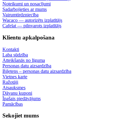
Noteikumi un nosacījumi
Sadarbojieties ar mums
Vairumtirdzniecība
Wacaco — autorizēts izplatītājs
Cafelat — pilnvarots izplatītājs
Klientu apkalpošana
Kontakti
Laba sūdzība
Atteikšanās no līguma
Personas datu aizsardzība
Biļetens – personas datu aizsardzība
Vietnes karte
Ražotāji
Atsauksmes
Dāvanu kuponi
Īpašais piedāvājums
Pamācības
Sekojiet mums