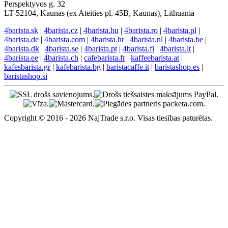
Perspektyvos g. 32
LT-52104, Kaunas (ex Ateities pl. 45B, Kaunas), Lithuania
4barista.sk
|
4barista.cz
|
4barista.hu
|
4barista.ro
|
4barista.pl
|
4barista.de
|
4barista.com
|
4barista.hr
|
4barista.nl
|
4barista.be
|
4barista.dk
|
4barista.se
|
4barista.pt
|
4barista.fi
|
4barista.lt
|
4barista.ee
|
4barista.ch
|
cafebarista.fr
|
kaffeebarista.at
|
kafesbarista.gr
|
kafebarista.bg
|
baristacaffe.it
|
baristashop.es
|
baristashop.si
Copyright © 2016 - 2026 NajTrade s.r.o. Visas tiesības paturētas.