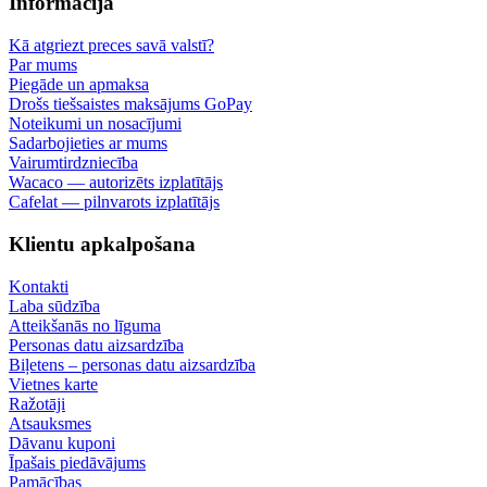
Informācija
Kā atgriezt preces savā valstī?
Par mums
Piegāde un apmaksa
Drošs tiešsaistes maksājums GoPay
Noteikumi un nosacījumi
Sadarbojieties ar mums
Vairumtirdzniecība
Wacaco — autorizēts izplatītājs
Cafelat — pilnvarots izplatītājs
Klientu apkalpošana
Kontakti
Laba sūdzība
Atteikšanās no līguma
Personas datu aizsardzība
Biļetens – personas datu aizsardzība
Vietnes karte
Ražotāji
Atsauksmes
Dāvanu kuponi
Īpašais piedāvājums
Pamācības