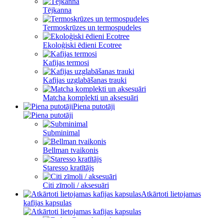
Tējkanna
Termoskrūzes un termospudeles
Ekoloģiski ēdieni Ecotree
Kafijas termosi
Kafijas uzglabāšanas trauki
Matcha komplekti un aksesuāri
Piena putotāji
Subminimal
Bellman tvaikonis
Staresso kratītājs
Citi zīmoli / aksesuāri
Atkārtoti lietojamas
kafijas kapsulas