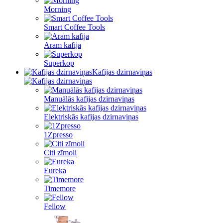
Morning
Smart Coffee Tools
Aram kafija
Superkop
Kafijas dzirnaviņas
Manuālās kafijas dzirnaviņas
Elektriskās kafijas dzirnaviņas
1Zpresso
Citi zīmoli
Eureka
Timemore
Fellow