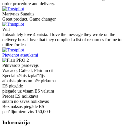
order procedure and delivery.
Martynas Sagaitis
Great product. Game changer.
Will
I absolutely love 4barista. I love the message they wrote on the
delivery box. I love that they compiled a list of resources for me to
utilize for lea ...
Pievienot atsauksmi
Pilnvarots pārdevējs
Wacaco, Cafelat, Flair un citi
Specializētais izplatītājs
atbalsts pirms un pēc pirkuma
ES piegāde
piegāde uz visām ES valstīm
Preces ES noliktavā
sūtām no savas noliktavas
Bezmaksas piegāde ES
pasūtījumiem virs 150,00 €
Informācija