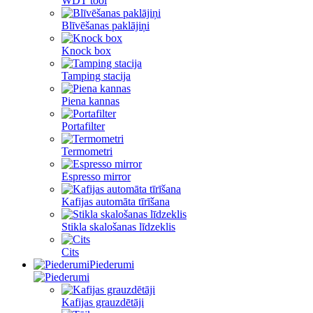
WDT tool
Blīvēšanas paklājiņi
Knock box
Tamping stacija
Piena kannas
Portafilter
Termometri
Espresso mirror
Kafijas automāta tīrīšana
Stikla skalošanas līdzeklis
Cits
Piederumi
Kafijas grauzdētāji