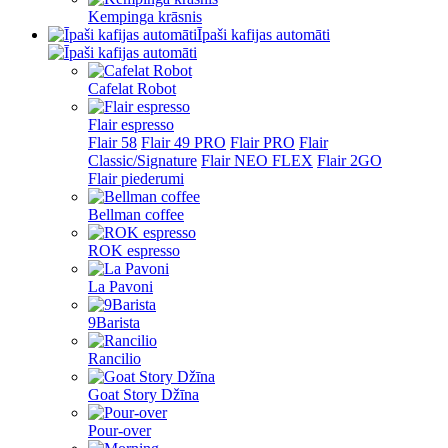
Kempinga krāsnis
Īpaši kafijas automāti
Cafelat Robot
Flair espresso
Flair 58
Flair 49 PRO
Flair PRO
Flair
Classic/Signature
Flair NEO FLEX
Flair 2GO
Flair piederumi
Bellman coffee
ROK espresso
La Pavoni
9Barista
Rancilio
Goat Story Džīna
Pour-over