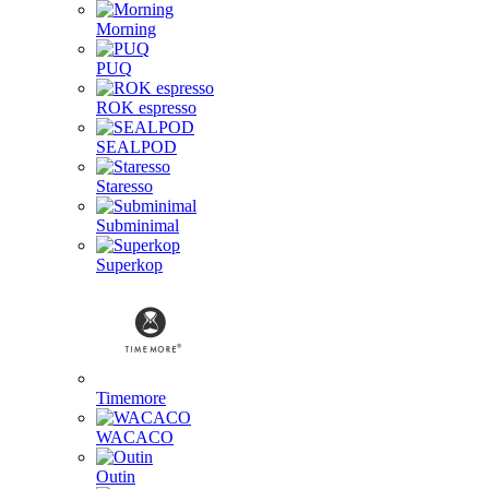
Morning
PUQ
ROK espresso
SEALPOD
Staresso
Subminimal
Superkop
Timemore
WACACO
Outin