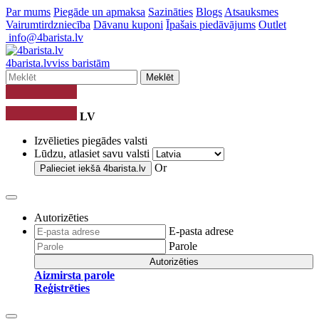
Par mums
Piegāde un apmaksa
Sazināties
Blogs
Atsauksmes
Vairumtirdzniecība
Dāvanu kuponi
Īpašais piedāvājums
Outlet
info@4barista.lv
4
barista
.lv
viss baristām
Meklēt
LV
Izvēlieties piegādes valsti
Lūdzu, atlasiet savu valsti
Or
Palieciet iekšā
4barista.lv
Autorizēties
E-pasta adrese
Parole
Autorizēties
Aizmirsta parole
Reģistrēties