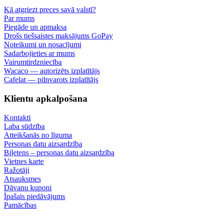
Kā atgriezt preces savā valstī?
Par mums
Piegāde un apmaksa
Drošs tiešsaistes maksājums GoPay
Noteikumi un nosacījumi
Sadarbojieties ar mums
Vairumtirdzniecība
Wacaco — autorizēts izplatītājs
Cafelat — pilnvarots izplatītājs
Klientu apkalpošana
Kontakti
Laba sūdzība
Atteikšanās no līguma
Personas datu aizsardzība
Biļetens – personas datu aizsardzība
Vietnes karte
Ražotāji
Atsauksmes
Dāvanu kuponi
Īpašais piedāvājums
Pamācības