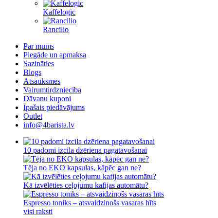
Kaffelogic
Rancilio
Par mums
Piegāde un apmaksa
Sazināties
Blogs
Atsauksmes
Vairumtirdzniecība
Dāvanu kuponi
Īpašais piedāvājums
Outlet
info@4barista.lv
10 padomi izcila dzēriena pagatavošanai
Tēja no EKO kapsulas, kāpēc gan ne?
Kā izvēlēties ceļojumu kafijas automātu?
Espresso toniks – atsvaidzinošs vasaras hīts
visi raksti