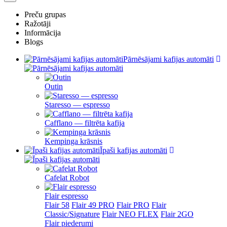
Preču grupas
Ražotāji
Informācija
Blogs
Pārnēsājami kafijas automāti
Outin
Staresso — espresso
Cafflano — filtrēta kafija
Kempinga krāsnis
Īpaši kafijas automāti
Cafelat Robot
Flair espresso
Flair 58
Flair 49 PRO
Flair PRO
Flair
Classic/Signature
Flair NEO FLEX
Flair 2GO
Flair piederumi