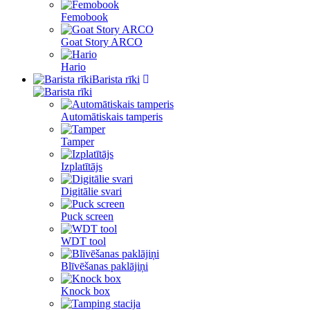
Femobook
Goat Story ARCO
Hario
Barista rīki
Automātiskais tamperis
Tamper
Izplatītājs
Digitālie svari
Puck screen
WDT tool
Blīvēšanas paklājiņi
Knock box