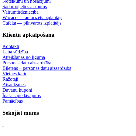
Noteikumi un nosacījumi
Sadarbojieties ar mums
Vairumtirdzniecība
Wacaco — autorizēts izplatītājs
Cafelat — pilnvarots izplatītājs
Klientu apkalpošana
Kontakti
Laba sūdzība
Atteikšanās no līguma
Personas datu aizsardzība
Biļetens – personas datu aizsardzība
Vietnes karte
Ražotāji
Atsauksmes
Dāvanu kuponi
Īpašais piedāvājums
Pamācības
Sekojiet mums