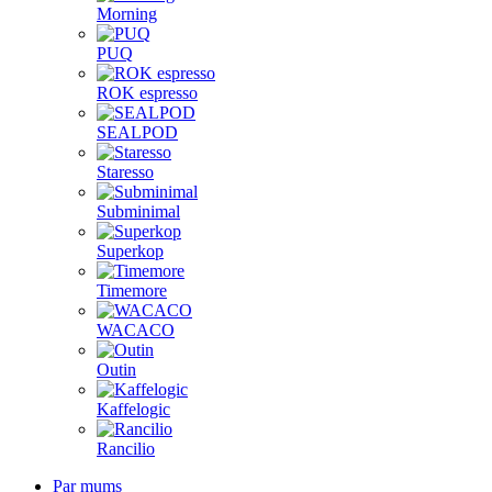
Morning
PUQ
ROK espresso
SEALPOD
Staresso
Subminimal
Superkop
Timemore
WACACO
Outin
Kaffelogic
Rancilio
Par mums