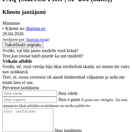
Klientu jautājumi
Marianne
• Klients no
4barista.ee
20.04.2026
Jautājums par:
Staresso (rozā)
Tulkot
Skatīt oriģinālu
Sveiki, vai būs jauns modelis rozā krāsā?
Tere,kas roosat tuleb juurde ka uut mudelit?
Veikala atbilde
Sveiki, nē, rozā versija bija tikai ierobežotā skaitā, un mums tās vairs
nav noliktavā.
Tere, ei, roosa versioon oli ainult limiteeritud väljaanne ja seda me
enam laos ei saa.
Pievienot jautājumu
Jūsu vārds
Jūsu e-pasts
E-pasts nav obligāts. Tas tiek
izmantots tikai atbildes nosūtīšanai un netiks publicēts.
Jūsu jautājums