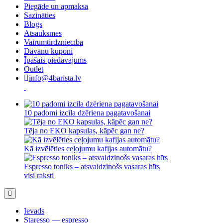
Piegāde un apmaksa
Sazināties
Blogs
Atsauksmes
Vairumtirdzniecība
Dāvanu kuponi
Īpašais piedāvājums
Outlet
info@4barista.lv
10 padomi izcila dzēriena pagatavošanai
Tēja no EKO kapsulas, kāpēc gan ne?
Kā izvēlēties ceļojumu kafijas automātu?
Espresso toniks – atsvaidzinošs vasaras hīts
visi raksti
Ievads
Staresso — espresso