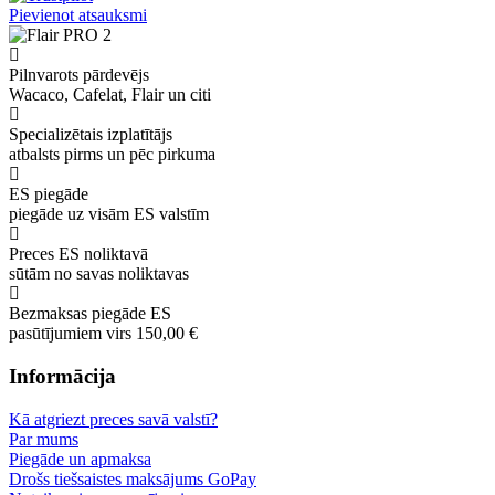
Pievienot atsauksmi
Pilnvarots pārdevējs
Wacaco, Cafelat, Flair un citi
Specializētais izplatītājs
atbalsts pirms un pēc pirkuma
ES piegāde
piegāde uz visām ES valstīm
Preces ES noliktavā
sūtām no savas noliktavas
Bezmaksas piegāde ES
pasūtījumiem virs 150,00 €
Informācija
Kā atgriezt preces savā valstī?
Par mums
Piegāde un apmaksa
Drošs tiešsaistes maksājums GoPay