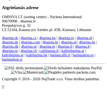
Atgriešanās adrese
OMNIVA LT (sorting center) – Packeta International
99670998 - 4barista.lv
Perspektyvos g. 32
LT-52104, Kaunas (ex Ateities pl. 45B, Kaunas), Lithuania
4barista.sk
|
4barista.cz
|
4barista.hu
|
4barista.ro
|
4barista.pl
|
4barista.de
|
4barista.com
|
4barista.hr
|
4barista.nl
|
4barista.be
|
4barista.dk
|
4barista.se
|
4barista.pt
|
4barista.fi
|
4barista.lt
|
4barista.ee
|
4barista.ch
|
cafebarista.fr
|
kaffeebarista.at
|
kafesbarista.gr
|
kafebarista.bg
|
baristacaffe.it
|
baristashop.es
|
baristashop.si
Copyright © 2016 - 2026 NajTrade s.r.o. Visas tiesības paturētas.