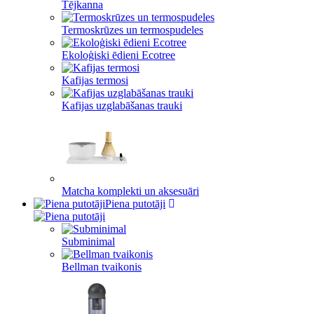
Tējkanna
Termoskrūzes un termospudeles
Ekoloģiski ēdieni Ecotree
Kafijas termosi
Kafijas uzglabāšanas trauki
Matcha komplekti un aksesuāri
Piena putotāji
Subminimal
Bellman tvaikonis