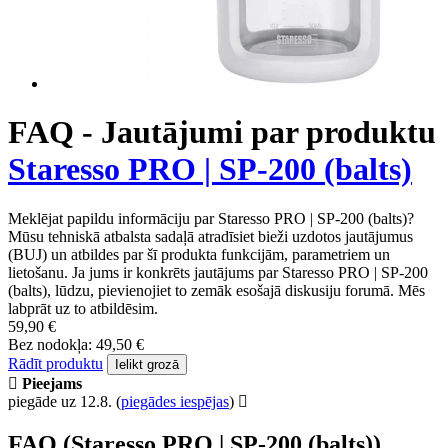
FAQ - Jautājumi par produktu
Staresso PRO | SP-200 (balts)
Meklējat papildu informāciju par Staresso PRO | SP-200 (balts)?
Mūsu tehniskā atbalsta sadaļā atradīsiet bieži uzdotos jautājumus
(BUJ) un atbildes par šī produkta funkcijām, parametriem un
lietošanu. Ja jums ir konkrēts jautājums par Staresso PRO | SP-200
(balts), lūdzu, pievienojiet to zemāk esošajā diskusiju forumā. Mēs
labprāt uz to atbildēsim.
59,90 €
Bez nodokļa: 49,50 €
Rādīt produktu
Ielikt grozā
Pieejams
piegāde uz 12.8.
(
piegādes iespējas
)
FAQ (Staresso PRO | SP-200 (balts))