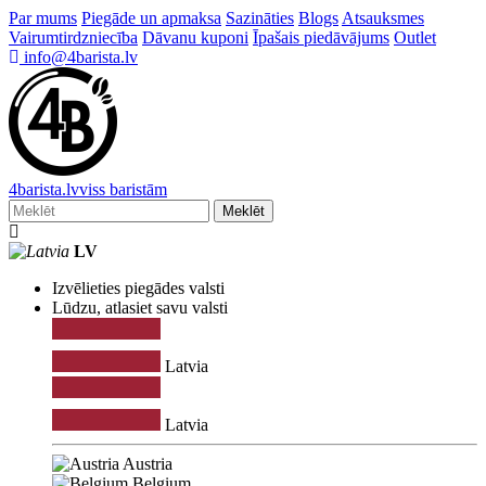
Par mums
Piegāde un apmaksa
Sazināties
Blogs
Atsauksmes
Vairumtirdzniecība
Dāvanu kuponi
Īpašais piedāvājums
Outlet
info@4barista.lv
4
barista
.lv
viss baristām
Meklēt
LV
Izvēlieties piegādes valsti
Lūdzu, atlasiet savu valsti
Latvia
Latvia
Austria
Belgium