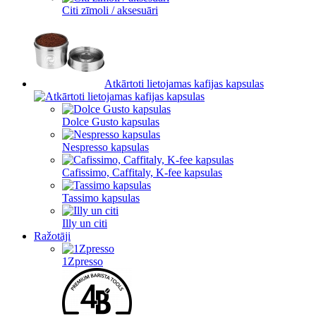
Citi zīmoli / aksesuāri
Atkārtoti lietojamas kafijas kapsulas
Dolce Gusto kapsulas
Nespresso kapsulas
Cafissimo, Caffitaly, K-fee kapsulas
Tassimo kapsulas
Illy un citi
Ražotāji
1Zpresso