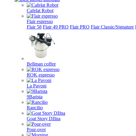
Cafelat Robot
Flair espresso
Flair 58
Flair 49 PRO
Flair PRO
Flair Classic/Signature
Bellman coffee
ROK espresso
La Pavoni
9Barista
Rancilio
Goat Story Džīna
Pour-over