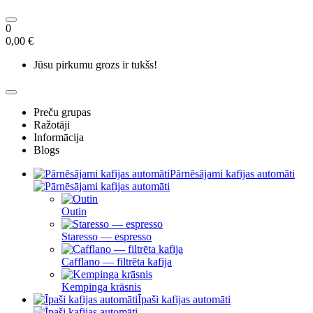
0
0,00 €
Jūsu pirkumu grozs ir tukšs!
Preču grupas
Ražotāji
Informācija
Blogs
Pārnēsājami kafijas automāti
Outin
Staresso — espresso
Cafflano — filtrēta kafija
Kempinga krāsnis
Īpaši kafijas automāti