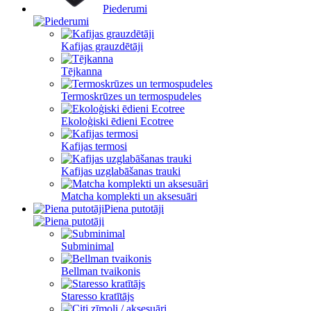
Piederumi
Kafijas grauzdētāji
Tējkanna
Termoskrūzes un termospudeles
Ekoloģiski ēdieni Ecotree
Kafijas termosi
Kafijas uzglabāšanas trauki
Matcha komplekti un aksesuāri
Piena putotāji
Subminimal
Bellman tvaikonis
Staresso kratītājs