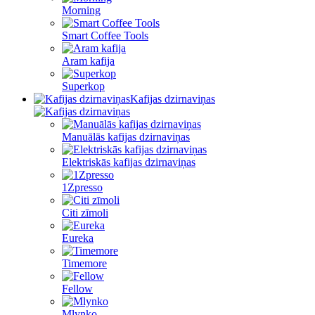
Morning
Smart Coffee Tools
Aram kafija
Superkop
Kafijas dzirnaviņas
Manuālās kafijas dzirnaviņas
Elektriskās kafijas dzirnaviņas
1Zpresso
Citi zīmoli
Eureka
Timemore
Fellow
Mlynko