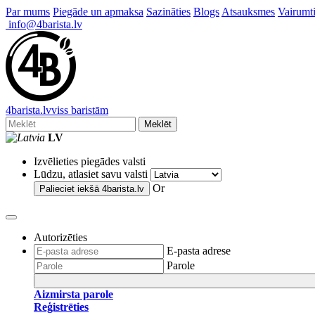
Par mums
Piegāde un apmaksa
Sazināties
Blogs
Atsauksmes
Vairumti
info@4barista.lv
4
barista
.lv
viss baristām
Meklēt
LV
Izvēlieties piegādes valsti
Lūdzu, atlasiet savu valsti
Or
Palieciet iekšā
4barista.lv
Autorizēties
E-pasta adrese
Parole
Aizmirsta parole
Reģistrēties