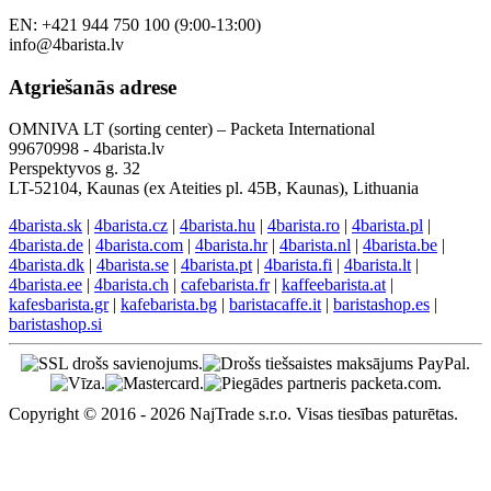
EN: +421 944 750 100 (9:00-13:00)
info@4barista.lv
Atgriešanās adrese
OMNIVA LT (sorting center) – Packeta International
99670998 - 4barista.lv
Perspektyvos g. 32
LT-52104, Kaunas (ex Ateities pl. 45B, Kaunas), Lithuania
4barista.sk
|
4barista.cz
|
4barista.hu
|
4barista.ro
|
4barista.pl
|
4barista.de
|
4barista.com
|
4barista.hr
|
4barista.nl
|
4barista.be
|
4barista.dk
|
4barista.se
|
4barista.pt
|
4barista.fi
|
4barista.lt
|
4barista.ee
|
4barista.ch
|
cafebarista.fr
|
kaffeebarista.at
|
kafesbarista.gr
|
kafebarista.bg
|
baristacaffe.it
|
baristashop.es
|
baristashop.si
Copyright © 2016 - 2026 NajTrade s.r.o. Visas tiesības paturētas.