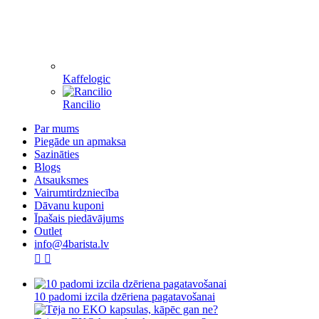
Kaffelogic
Rancilio
Par mums
Piegāde un apmaksa
Sazināties
Blogs
Atsauksmes
Vairumtirdzniecība
Dāvanu kuponi
Īpašais piedāvājums
Outlet
info@4barista.lv
10 padomi izcila dzēriena pagatavošanai