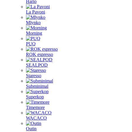
Hario
La Pavoni
Mlynko
Morning
PUQ
ROK espresso
SEALPOD
Staresso
Subminimal
Superkop
Timemore
WACACO
Outin