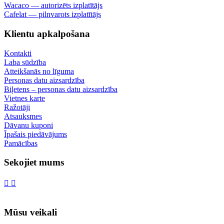
Wacaco — autorizēts izplatītājs
Cafelat — pilnvarots izplatītājs
Klientu apkalpošana
Kontakti
Laba sūdzība
Atteikšanās no līguma
Personas datu aizsardzība
Biļetens – personas datu aizsardzība
Vietnes karte
Ražotāji
Atsauksmes
Dāvanu kuponi
Īpašais piedāvājums
Pamācības
Sekojiet mums
Mūsu veikali