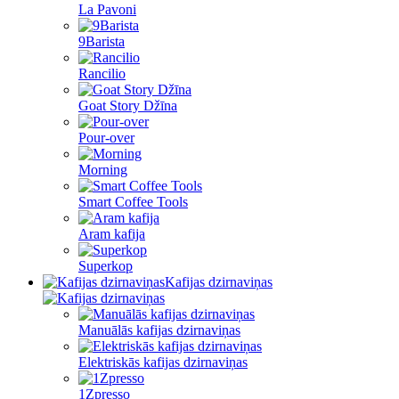
La Pavoni
9Barista
Rancilio
Goat Story Džīna
Pour-over
Morning
Smart Coffee Tools
Aram kafija
Superkop
Kafijas dzirnaviņas
Manuālās kafijas dzirnaviņas
Elektriskās kafijas dzirnaviņas
1Zpresso