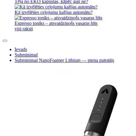
Tēja no EKO kapsulas, kāpēc gan ne?
Kā izvēlēties ceļojumu kafijas automātu?
Espresso toniks – atsvaidzinošs vasaras hīts
visi raksti
Ievads
Subminimal
Subminimal NanoFoamer Lithium — piena putotājs