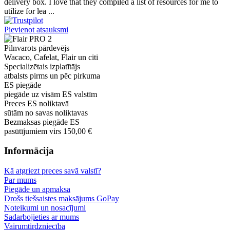
delivery box. I love that they compiled a list of resources for me to
utilize for lea ...
Pievienot atsauksmi
Pilnvarots pārdevējs
Wacaco, Cafelat, Flair un citi
Specializētais izplatītājs
atbalsts pirms un pēc pirkuma
ES piegāde
piegāde uz visām ES valstīm
Preces ES noliktavā
sūtām no savas noliktavas
Bezmaksas piegāde ES
pasūtījumiem virs 150,00 €
Informācija
Kā atgriezt preces savā valstī?
Par mums
Piegāde un apmaksa
Drošs tiešsaistes maksājums GoPay
Noteikumi un nosacījumi
Sadarbojieties ar mums
Vairumtirdzniecība