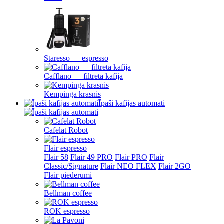
Staresso — espresso
Cafflano — filtrēta kafija
Kempinga krāsnis
Īpaši kafijas automāti
Cafelat Robot
Flair espresso
Flair 58
Flair 49 PRO
Flair PRO
Flair
Classic/Signature
Flair NEO FLEX
Flair 2GO
Flair piederumi
Bellman coffee
ROK espresso