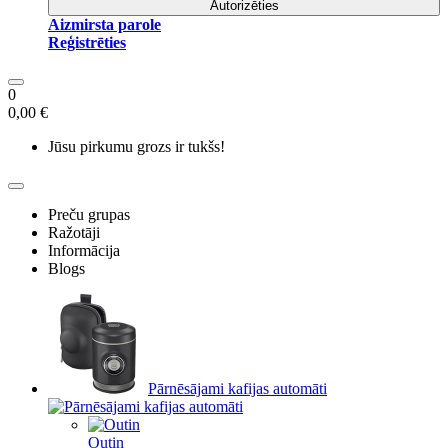
Autorizēties
Aizmirsta parole
Reģistrēties
0
0,00 €
Jūsu pirkumu grozs ir tukšs!
Preču grupas
Ražotāji
Informācija
Blogs
Pārnēsājami kafijas automāti
Outin