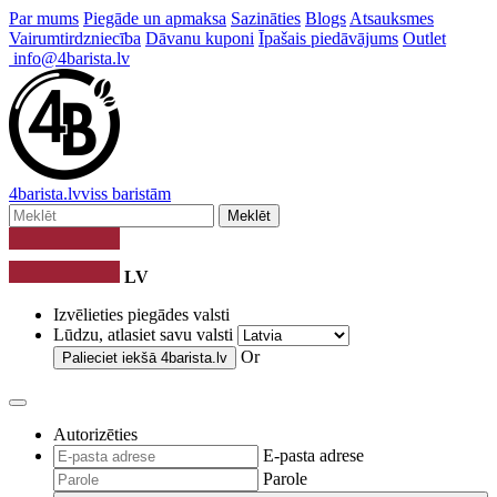
Par mums
Piegāde un apmaksa
Sazināties
Blogs
Atsauksmes
Vairumtirdzniecība
Dāvanu kuponi
Īpašais piedāvājums
Outlet
info@4barista.lv
4
barista
.lv
viss baristām
Meklēt
LV
Izvēlieties piegādes valsti
Lūdzu, atlasiet savu valsti
Or
Palieciet iekšā
4barista.lv
Autorizēties
E-pasta adrese
Parole