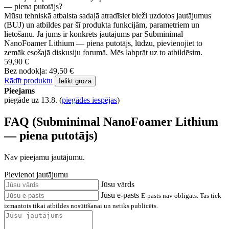
— piena putotājs?
Mūsu tehniskā atbalsta sadaļā atradīsiet bieži uzdotos jautājumus
(BUJ) un atbildes par šī produkta funkcijām, parametriem un
lietošanu. Ja jums ir konkrēts jautājums par Subminimal
NanoFoamer Lithium — piena putotājs, lūdzu, pievienojiet to
zemāk esošajā diskusiju forumā. Mēs labprāt uz to atbildēsim.
59,90 €
Bez nodokļa: 49,50 €
Rādīt produktu
Ielikt grozā
Pieejams
piegāde uz 13.8.
(
piegādes iespējas
)
FAQ (Subminimal NanoFoamer Lithium
— piena putotājs)
Nav pieejamu jautājumu.
Pievienot jautājumu
Jūsu vārds
Jūsu e-pasts
E-pasts nav obligāts. Tas tiek
izmantots tikai atbildes nosūtīšanai un netiks publicēts.