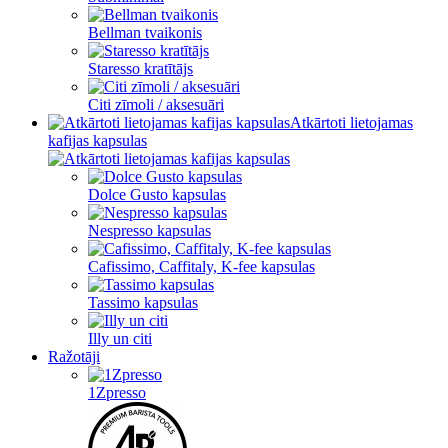
Bellman tvaikonis
Staresso kratītājs
Citi zīmoli / aksesuāri
Atkārtoti lietojamas
kafijas kapsulas
Dolce Gusto kapsulas
Nespresso kapsulas
Cafissimo, Caffitaly, K-fee kapsulas
Tassimo kapsulas
Illy un citi
Ražotāji
1Zpresso