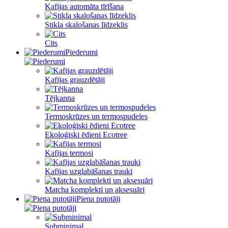
Kafijas automāta tīrīšana
Stikla skalošanas līdzeklis
Cits
Piederumi
Kafijas grauzdētāji
Tējkanna
Termoskrūzes un termospudeles
Ekoloģiski ēdieni Ecotree
Kafijas termosi
Kafijas uzglabāšanas trauki
Matcha komplekti un aksesuāri
Piena putotāji
Subminimal