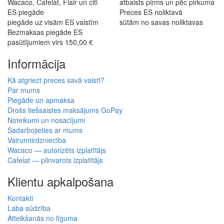
Wacaco, Cafelat, Flair un citi
atbalsts pirms un pēc pirkuma
ES piegāde
Preces ES noliktavā
piegāde uz visām ES valstīm
sūtām no savas noliktavas
Bezmaksas piegāde ES
pasūtījumiem virs 150,00 €
Informācija
Kā atgriezt preces savā valstī?
Par mums
Piegāde un apmaksa
Drošs tiešsaistes maksājums GoPay
Noteikumi un nosacījumi
Sadarbojieties ar mums
Vairumtirdzniecība
Wacaco — autorizēts izplatītājs
Cafelat — pilnvarots izplatītājs
Klientu apkalpošana
Kontakti
Laba sūdzība
Atteikšanās no līguma