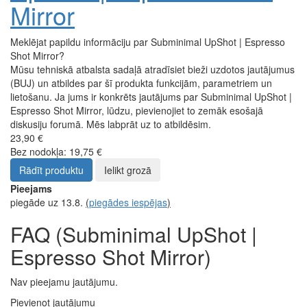
Mirror
Meklējat papildu informāciju par Subminimal UpShot | Espresso
Shot Mirror?
Mūsu tehniskā atbalsta sadaļā atradīsiet bieži uzdotos jautājumus
(BUJ) un atbildes par šī produkta funkcijām, parametriem un
lietošanu. Ja jums ir konkrēts jautājums par Subminimal UpShot |
Espresso Shot Mirror, lūdzu, pievienojiet to zemāk esošajā
diskusiju forumā. Mēs labprāt uz to atbildēsim.
23,90 €
Bez nodokļa: 19,75 €
Rādīt produktu
Ielikt grozā
Pieejams
piegāde uz 13.8.
(
piegādes iespējas
)
FAQ (Subminimal UpShot |
Espresso Shot Mirror)
Nav pieejamu jautājumu.
Pievienot jautājumu