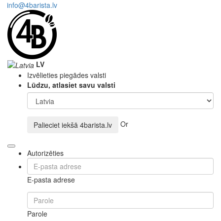
info@4barista.lv
LV
Izvēlieties piegādes valsti
Lūdzu, atlasiet savu valsti
Or
Palieciet iekšā
4barista.lv
Autorizēties
E-pasta adrese
Parole