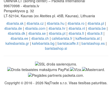
OMNIVA LT (sorting center) – Packeta International
99670998 - 4barista.lv
Perspektyvos g. 32
LT-52104, Kaunas (ex Ateities pl. 45B, Kaunas), Lithuania
4barista.sk
|
4barista.cz
|
4barista.hu
|
4barista.ro
|
4barista.pl
|
4barista.de
|
4barista.com
|
4barista.hr
|
4barista.nl
|
4barista.be
|
4barista.dk
|
4barista.se
|
4barista.pt
|
4barista.fi
|
4barista.lt
|
4barista.ee
|
4barista.ch
|
cafebarista.fr
|
kaffeebarista.at
|
kafesbarista.gr
|
kafebarista.bg
|
baristacaffe.it
|
baristashop.es
|
baristashop.si
Copyright © 2016 - 2026 NajTrade s.r.o. Visas tiesības paturētas.