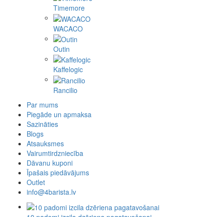
Timemore
WACACO
Outin
Kaffelogic
Rancilio
Par mums
Piegāde un apmaksa
Sazināties
Blogs
Atsauksmes
Vairumtirdzniecība
Dāvanu kuponi
Īpašais piedāvājums
Outlet
info@4barista.lv
10 padomi izcila dzēriena pagatavošanai