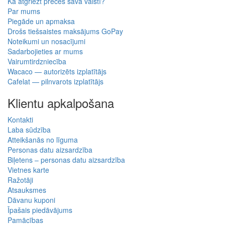
Kā atgriezt preces savā valstī?
Par mums
Piegāde un apmaksa
Drošs tiešsaistes maksājums GoPay
Noteikumi un nosacījumi
Sadarbojieties ar mums
Vairumtirdzniecība
Wacaco — autorizēts izplatītājs
Cafelat — pilnvarots izplatītājs
Klientu apkalpošana
Kontakti
Laba sūdzība
Atteikšanās no līguma
Personas datu aizsardzība
Biļetens – personas datu aizsardzība
Vietnes karte
Ražotāji
Atsauksmes
Dāvanu kuponi
Īpašais piedāvājums
Pamācības