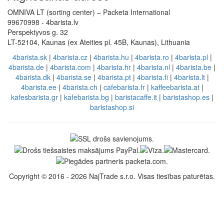
OMNIVA LT (sorting center) – Packeta International
99670998 - 4barista.lv
Perspektyvos g. 32
LT-52104, Kaunas (ex Ateities pl. 45B, Kaunas), Lithuania
4barista.sk
|
4barista.cz
|
4barista.hu
|
4barista.ro
|
4barista.pl
|
4barista.de
|
4barista.com
|
4barista.hr
|
4barista.nl
|
4barista.be
|
4barista.dk
|
4barista.se
|
4barista.pt
|
4barista.fi
|
4barista.lt
|
4barista.ee
|
4barista.ch
|
cafebarista.fr
|
kaffeebarista.at
|
kafesbarista.gr
|
kafebarista.bg
|
baristacaffe.it
|
baristashop.es
|
baristashop.si
Copyright © 2016 - 2026 NajTrade s.r.o. Visas tiesības paturētas.