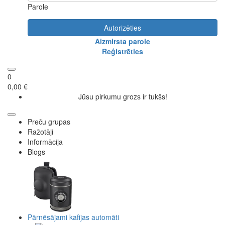
Parole
Autorizēties
Aizmirsta parole
Reģistrēties
0
0,00 €
Jūsu pirkumu grozs ir tukšs!
Preču grupas
Ražotāji
Informācija
Blogs
Pārnēsājami kafijas automāti