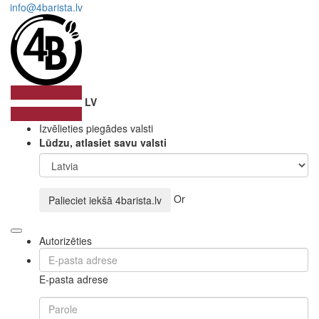
info@4barista.lv
LV
Izvēlieties piegādes valsti
Lūdzu, atlasiet savu valsti
Or
Palieciet iekšā
4barista.lv
Autorizēties
E-pasta adrese