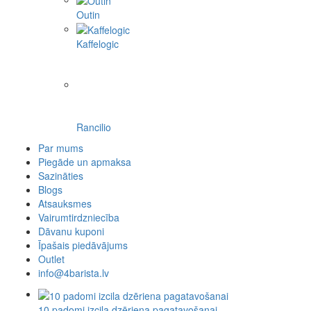
Outin
Kaffelogic
Rancilio
Par mums
Piegāde un apmaksa
Sazināties
Blogs
Atsauksmes
Vairumtirdzniecība
Dāvanu kuponi
Īpašais piedāvājums
Outlet
info@4barista.lv
10 padomi izcila dzēriena pagatavošanai