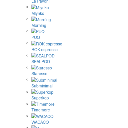
La Pavoni
Mlynko
Morning
PUQ
ROK espresso
SEALPOD
Staresso
Subminimal
Superkop
Timemore
WACACO