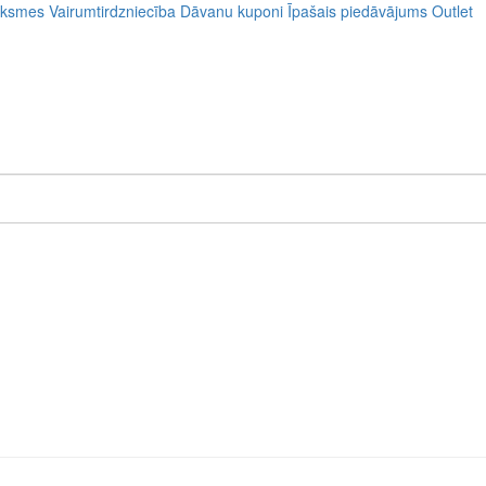
uksmes
Vairumtirdzniecība
Dāvanu kuponi
Īpašais piedāvājums
Outlet