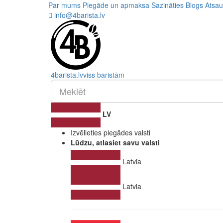
Par mums
Piegāde un apmaksa
Sazināties
Blogs
Atsa
info@4barista.lv
4
barista
.lv
viss baristām
LV
Izvēlieties piegādes valsti
Lūdzu, atlasiet savu valsti
Latvia
Latvia