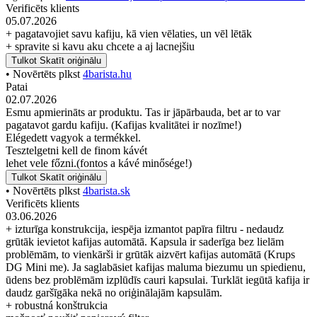
Verificēts klients
05.07.2026
+ pagatavojiet savu kafiju, kā vien vēlaties, un vēl lētāk
+ spravite si kavu aku chcete a aj lacnejšiu
Tulkot
Skatīt oriģinālu
• Novērtēts plkst
4barista.hu
Patai
02.07.2026
Esmu apmierināts ar produktu. Tas ir jāpārbauda, bet ar to var
pagatavot gardu kafiju. (Kafijas kvalitātei ir nozīme!)
Elégedett vagyok a termékkel.
Tesztelgetni kell de finom kávét
lehet vele főzni.(fontos a kávé minősége!)
Tulkot
Skatīt oriģinālu
• Novērtēts plkst
4barista.sk
Verificēts klients
03.06.2026
+ izturīga konstrukcija, iespēja izmantot papīra filtru - nedaudz
grūtāk ievietot kafijas automātā. Kapsula ir saderīga bez lielām
problēmām, to vienkārši ir grūtāk aizvērt kafijas automātā (Krups
DG Mini me). Ja saglabāsiet kafijas maluma biezumu un spiedienu,
ūdens bez problēmām izplūdīs cauri kapsulai. Turklāt iegūtā kafija ir
daudz garšīgāka nekā no oriģinālajām kapsulām.
+ robustná konštrukcia