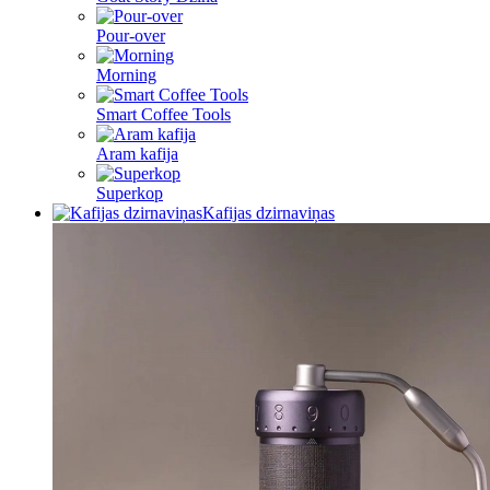
Pour-over
Morning
Smart Coffee Tools
Aram kafija
Superkop
Kafijas dzirnaviņas