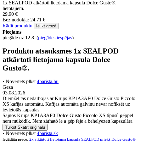
1x SEALPOD atkārtoti lietojama kapsula Dolce Gusto®.
lietotājiem.
29,90 €
Bez nodokļa: 24,71 €
Rādīt produktu
Ielikt grozā
Pieejams
piegāde uz 12.8.
(
piegādes iespējas
)
Produktu atsauksmes 1x SEALPOD
atkārtoti lietojama kapsula Dolce
Gusto®.
• Novērtēts plkst
4barista.hu
Geza
03.08.2026
Diemžēl tas nedarbojas ar Krups KP1A3AF0 Dolce Gusto Piccolo
XS kafijas automātu. Kafijas automāta galviņu nevar nofiksēt uz
ievietotās kapsulas.
Sajnos Krups KP1A3AF0 Dolce Gusto Piccolo XS típusú géppel
nem működik. Nem zárható le a gép feje a behelyezett kapszulára
Tulkot
Skatīt oriģinālu
• Novērtēts plkst
4barista.sk
Iegādāta prece:
2x atkārtoti lietojama kapsula SEALPOD priekš Dolce Gusto®