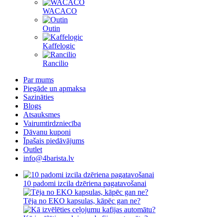
WACACO
Outin
Kaffelogic
Rancilio
Par mums
Piegāde un apmaksa
Sazināties
Blogs
Atsauksmes
Vairumtirdzniecība
Dāvanu kuponi
Īpašais piedāvājums
Outlet
info@4barista.lv
10 padomi izcila dzēriena pagatavošanai
Tēja no EKO kapsulas, kāpēc gan ne?