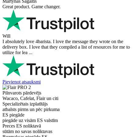
Martynas Sagaitis
Great product. Game changer.
Will
I absolutely love 4barista. I love the message they wrote on the
delivery box. I love that they compiled a list of resources for me to
utilize for lea ...
Pievienot atsauksmi
Pilnvarots pārdevējs
Wacaco, Cafelat, Flair un citi
Specializētais izplatītājs
atbalsts pirms un pēc pirkuma
ES piegāde
piegāde uz visām ES valstīm
Preces ES noliktavā
sūtām no savas noliktavas
Bezmaksas piegāde ES