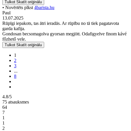
Tulkot
Skatīt oriģinālu
• Novērtēts plkst
4barista.hu
Paul
13.07.2025
Rūpīgi iepakots, tas ātri ieradās. Ar rūpību no tā tiek pagatavota
garda kafija.
Gondosan becsomagolva gyorsan megjött. Odafigyelve finom kávé
főzhető vele.
Tulkot
Skatīt oriģinālu
1
2
3
...
8
4.8/5
75 atsauksmes
64
7
1
1
2