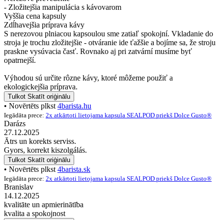
- Zložitejšia manipulácia s kávovarom
Vyššia cena kapsuly
Zdĺhavejšia príprava kávy
S nerezovou plniacou kapsoulou sme zatiaľ spokojní. Vkladanie do
stroja je trochu zložitejšie - otváranie ide ťažšie a bojíme sa, že stroju
praskne vysúvacia časť. Rovnako aj pri zatvární musíme byť
opatrnejší.
Výhodou sú určite rôzne kávy, ktoré môžeme použiť a
ekologickejšia príprava.
Tulkot
Skatīt oriģinālu
• Novērtēts plkst
4barista.hu
Iegādāta prece:
2x atkārtoti lietojama kapsula SEALPOD priekš Dolce Gusto®
Darázs
27.12.2025
Ātrs un korekts serviss.
Gyors, korrekt kiszolgálás.
Tulkot
Skatīt oriģinālu
• Novērtēts plkst
4barista.sk
Iegādāta prece:
2x atkārtoti lietojama kapsula SEALPOD priekš Dolce Gusto®
Branislav
14.12.2025
kvalitāte un apmierinātība
kvalita a spokojnost