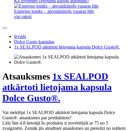
Kā izvēlēties ceļojumu kafijas automātu?
Espresso toniks – atsvaidzinošs vasaras hīts
visi raksti
Ievads
Dolce Gusto kapsulas
1x SEALPOD atkārtoti lietojama kapsula Dolce Gusto®.
Atsauksmes
1x SEALPOD
atkārtoti lietojama kapsula
Dolce Gusto®.
Vai meklējat 1x SEALPOD atkārtoti lietojama kapsula Dolce
Gusto®. atsauksmes par produktiem?
Līdz šim 4.8 lietotāji šo produktu ir novērtējuši ar 75 no 5
zvaigznēm. Zemāk jūs atradīsiet atsauksmes un pieredzi no reāliem