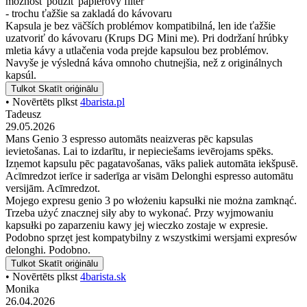
možnosť použiť papierový filter
- trochu ťažšie sa zakladá do kávovaru
Kapsula je bez väčších problémov kompatibilná, len ide ťažšie
uzatvoriť do kávovaru (Krups DG Mini me). Pri dodržaní hrúbky
mletia kávy a utlačenia voda prejde kapsulou bez problémov.
Navyše je výsledná káva omnoho chutnejšia, než z originálnych
kapsúl.
Tulkot
Skatīt oriģinālu
• Novērtēts plkst
4barista.pl
Tadeusz
29.05.2026
Mans Genio 3 espresso automāts neaizveras pēc kapsulas
ievietošanas. Lai to izdarītu, ir nepieciešams ievērojams spēks.
Izņemot kapsulu pēc pagatavošanas, vāks paliek automāta iekšpusē.
Acīmredzot ierīce ir saderīga ar visām Delonghi espresso automātu
versijām. Acīmredzot.
Mojego expresu genio 3 po włożeniu kapsułki nie można zamknąć.
Trzeba użyć znacznej siły aby to wykonać. Przy wyjmowaniu
kapsułki po zaparzeniu kawy jej wieczko zostaje w expresie.
Podobno sprzęt jest kompatybilny z wszystkimi wersjami expresów
delonghi. Podobno.
Tulkot
Skatīt oriģinālu
• Novērtēts plkst
4barista.sk
Monika
26.04.2026