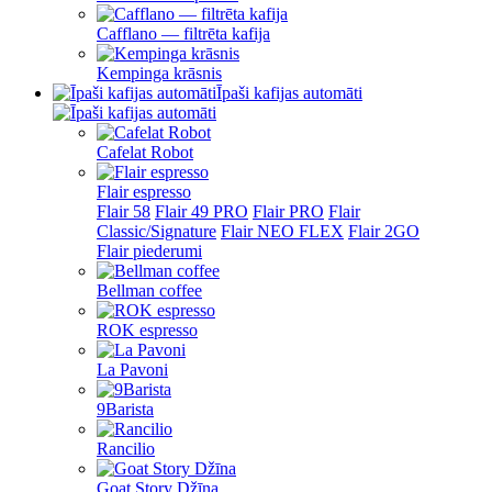
Cafflano — filtrēta kafija
Kempinga krāsnis
Īpaši kafijas automāti
Cafelat Robot
Flair espresso
Flair 58
Flair 49 PRO
Flair PRO
Flair
Classic/Signature
Flair NEO FLEX
Flair 2GO
Flair piederumi
Bellman coffee
ROK espresso
La Pavoni
9Barista
Rancilio
Goat Story Džīna