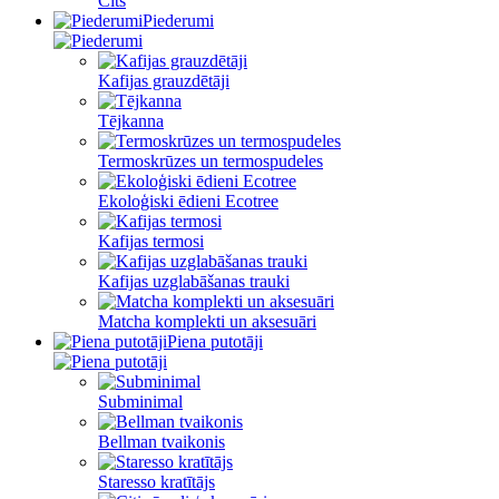
Cits
Piederumi
Kafijas grauzdētāji
Tējkanna
Termoskrūzes un termospudeles
Ekoloģiski ēdieni Ecotree
Kafijas termosi
Kafijas uzglabāšanas trauki
Matcha komplekti un aksesuāri
Piena putotāji
Subminimal
Bellman tvaikonis
Staresso kratītājs