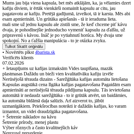
Mums jau bija viena kapsula, bet mēs atklājām, ka, ja vēlamies dzert
kafiju diviem, ir ērtāk vienkārši nomainīt kapsulu ar citu, jau
pagatavotu ar kafiju. Pretējā gadījumā, izvelkot, tā ir karsta. Mēs abi
esam apmierināti. Un grūtāka apiešanās - tā ir ieraduma lieta.
mali sme už jednu kapsulu ale zistili sme, že keď chceme piť kávu
dvaja, je pohodlnejšie jednoducho vymeniť kapsulu za ďalšiu, už
pripravenú s kávou. Ináč je po vytiahnutí horúca. My dvaja sme
spokojní. No a ťažšia manipulácia - to je otázka zvyku.
Tulkot
Skatīt oriģinālu
• Novērtēts plkst
4barista.sk
Verificēts klients
07.02.2026
+ Ietaupījums uz kafijas izmaksām Vides taupīšana, mazāk
plastmasas Dažādu un bieži vien kvalitatīvāku kafiju izvēle
Nerūsējošā tērauda dizains - Sarežģītāka kafijas automāta lietošana
Kapsulas augstākā cena Ilgāka kafijas pagatavošana Pagaidām esam
apmierināti ar nerūsējošā tērauda pildījuma kapsulu. Tās ievietošana
automātā ir nedaudz sarežģītāka - to ir grūtāk atvērt, un baidāmies,
ka automāta bīdāmā daļa salūzīs. Arī aizverot to, jābūt
uzmanīgākiem. Priekšrocības noteikti ir dažādās kafijas, ko varam
izmantot, un videi draudzīgāka pagatavošana.
+ Šetrenie nákladov na kávu
Šetrenie prírody, menej plastu
Výber rôznych a často kvalitnejšich káv
Nerezové prevedenie