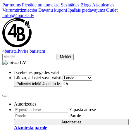
Par mums
Piegāde un apmaksa
Sazināties
Blogs
Atsauksmes
Vairumtirdzniecība
Dāvanu kuponi
Īpašais piedāvājums
Outlet
info@4barista.lv
4
barista
.lv
viss baristām
Meklēt
LV
Izvēlieties piegādes valsti
Lūdzu, atlasiet savu valsti
Or
Palieciet iekšā
4barista.lv
Autorizēties
E-pasta adrese
Parole
Autorizēties
Aizmirsta parole