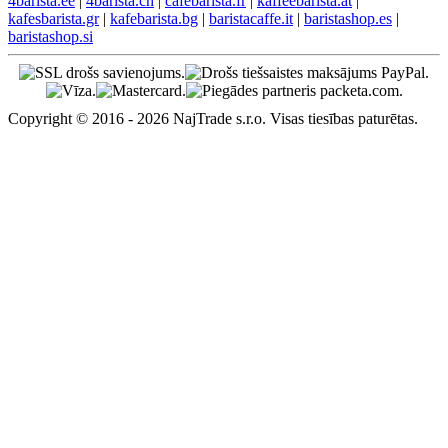
4barista.ee
|
4barista.ch
|
cafebarista.fr
|
kaffeebarista.at
|
kafesbarista.gr
|
kafebarista.bg
|
baristacaffe.it
|
baristashop.es
|
baristashop.si
Copyright © 2016 - 2026 NajTrade s.r.o. Visas tiesības paturētas.