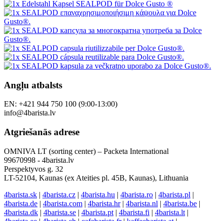
Angļu atbalsts
EN: +421 944 750 100 (9:00-13:00)
info@4barista.lv
Atgriešanās adrese
OMNIVA LT (sorting center) – Packeta International
99670998 - 4barista.lv
Perspektyvos g. 32
LT-52104, Kaunas (ex Ateities pl. 45B, Kaunas), Lithuania
4barista.sk
|
4barista.cz
|
4barista.hu
|
4barista.ro
|
4barista.pl
|
4barista.de
|
4barista.com
|
4barista.hr
|
4barista.nl
|
4barista.be
|
4barista.dk
|
4barista.se
|
4barista.pt
|
4barista.fi
|
4barista.lt
|