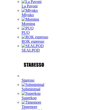
La Pavoni
Mlynko
Morning
PUQ
ROK espresso
SEALPOD
Staresso
Subminimal
Superkop
Timemore