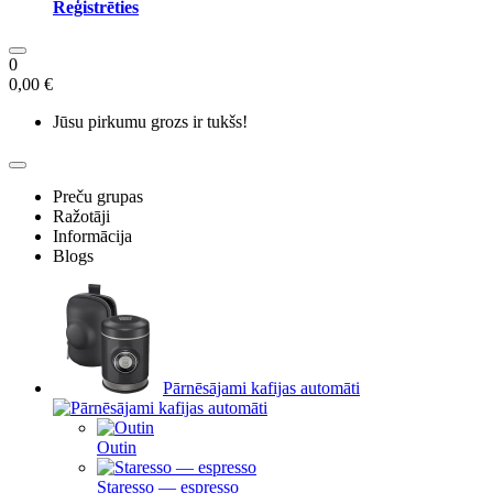
Reģistrēties
0
0,00 €
Jūsu pirkumu grozs ir tukšs!
Preču grupas
Ražotāji
Informācija
Blogs
Pārnēsājami kafijas automāti
Outin
Staresso — espresso