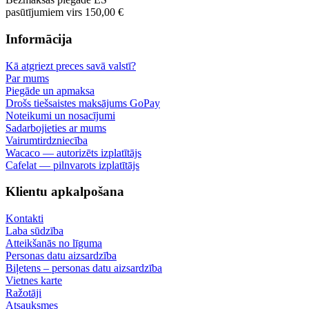
pasūtījumiem virs 150,00 €
Informācija
Kā atgriezt preces savā valstī?
Par mums
Piegāde un apmaksa
Drošs tiešsaistes maksājums GoPay
Noteikumi un nosacījumi
Sadarbojieties ar mums
Vairumtirdzniecība
Wacaco — autorizēts izplatītājs
Cafelat — pilnvarots izplatītājs
Klientu apkalpošana
Kontakti
Laba sūdzība
Atteikšanās no līguma
Personas datu aizsardzība
Biļetens – personas datu aizsardzība
Vietnes karte
Ražotāji
Atsauksmes