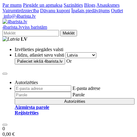
Par mums
Piegāde un apmaksa
Sazināties
Blogs
Atsauksmes
Vairumtirdzniecība
Dāvanu kuponi
Īpašais piedāvājums
Outlet
info@4barista.lv
4
barista
.lv
viss baristām
Meklēt
LV
Izvēlieties piegādes valsti
Lūdzu, atlasiet savu valsti
Or
Palieciet iekšā
4barista.lv
Autorizēties
E-pasta adrese
Parole
Autorizēties
Aizmirsta parole
Reģistrēties
0
0,00 €