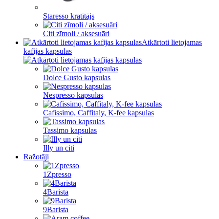
Staresso kratītājs
Citi zīmoli / aksesuāri
Atkārtoti lietojamas
kafijas kapsulas
Dolce Gusto kapsulas
Nespresso kapsulas
Cafissimo, Caffitaly, K-fee kapsulas
Tassimo kapsulas
Illy un citi
Ražotāji
1Zpresso
4Barista
9Barista