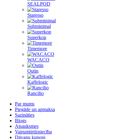
SEALPOD
Staresso
Subminimal
Superkop
Timemore
WACACO
Outin
Kaffelogic
Rancilio
Par mums
Piegāde un apmaksa
Sazināties
Blogs
Atsauksmes
Vairumtirdzniecība
Dāvanu kuponi