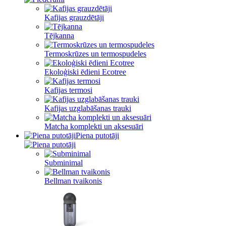
Kafijas grauzdētāji
Tējkanna
Termoskrūzes un termospudeles
Ekoloģiski ēdieni Ecotree
Kafijas termosi
Kafijas uzglabāšanas trauki
Matcha komplekti un aksesuāri
Piena putotāji
Subminimal
Bellman tvaikonis