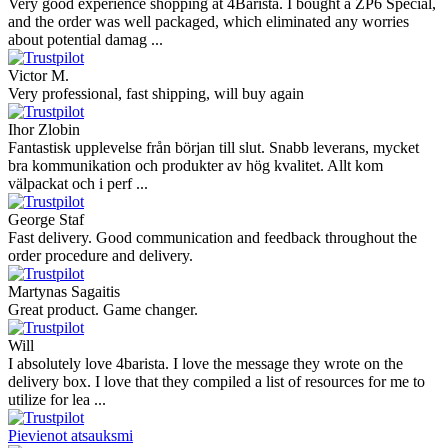
Very good experience shopping at 4Barista. I bought a ZP6 Special,
and the order was well packaged, which eliminated any worries
about potential damag ...
Victor M.
Very professional, fast shipping, will buy again
Ihor Zlobin
Fantastisk upplevelse från början till slut. Snabb leverans, mycket
bra kommunikation och produkter av hög kvalitet. Allt kom
välpackat och i perf ...
George Staf
Fast delivery. Good communication and feedback throughout the
order procedure and delivery.
Martynas Sagaitis
Great product. Game changer.
Will
I absolutely love 4barista. I love the message they wrote on the
delivery box. I love that they compiled a list of resources for me to
utilize for lea ...
Pievienot atsauksmi