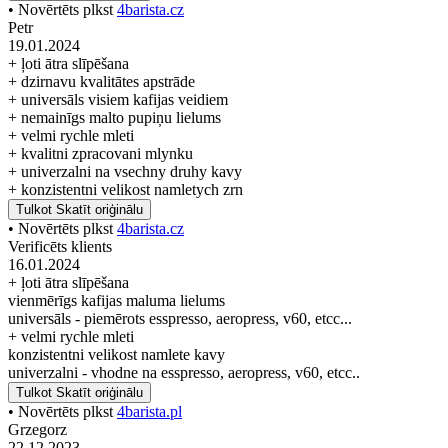
• Novērtēts plkst
4barista.cz
Petr
19.01.2024
+ ļoti ātra slīpēšana
+ dzirnavu kvalitātes apstrāde
+ universāls visiem kafijas veidiem
+ nemainīgs malto pupiņu lielums
+ velmi rychle mleti
+ kvalitni zpracovani mlynku
+ univerzalni na vsechny druhy kavy
+ konzistentni velikost namletych zrn
Tulkot
Skatīt oriģinālu
• Novērtēts plkst
4barista.cz
Verificēts klients
16.01.2024
+ ļoti ātra slīpēšana
vienmērīgs kafijas maluma lielums
universāls - piemērots esspresso, aeropress, v60, etcc...
+ velmi rychle mleti
konzistentni velikost namlete kavy
univerzalni - vhodne na esspresso, aeropress, v60, etcc..
Tulkot
Skatīt oriģinālu
• Novērtēts plkst
4barista.pl
Grzegorz
22.12.2023