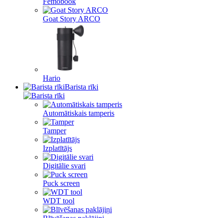
Femobook
Goat Story ARCO
Hario
Barista rīki
Automātiskais tamperis
Tamper
Izplatītājs
Digitālie svari
Puck screen
WDT tool