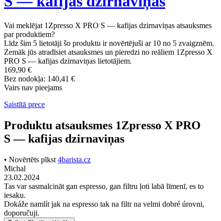
S — kafijas dzirnaviņas
Vai meklējat 1Zpresso X PRO S — kafijas dzirnaviņas atsauksmes
par produktiem?
Līdz šim 5 lietotāji šo produktu ir novērtējuši ar 10 no 5 zvaigznēm.
Zemāk jūs atradīsiet atsauksmes un pieredzi no reāliem 1Zpresso X
PRO S — kafijas dzirnaviņas lietotājiem.
169,90 €
Bez nodokļa: 140,41 €
Vairs nav pieejams
Saistītā prece
Produktu atsauksmes 1Zpresso X PRO
S — kafijas dzirnaviņas
• Novērtēts plkst
4barista.cz
Michal
23.02.2024
Tas var sasmalcināt gan espresso, gan filtru ļoti labā līmenī, es to
iesaku.
Dokáže namlít jak na espresso tak na filtr na velmi dobré úrovni,
doporučuji.