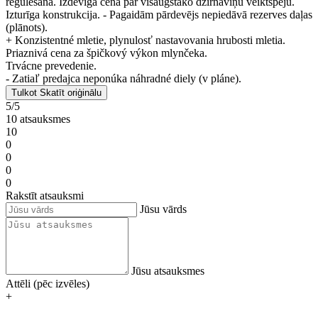
regulēšana. Izdevīga cena par visaugstāko dzirnaviņu veiktspēju.
Izturīga konstrukcija. - Pagaidām pārdevējs nepiedāvā rezerves daļas
(plānots).
+ Konzistentné mletie, plynulosť nastavovania hrubosti mletia.
Priaznivá cena za špičkový výkon mlynčeka.
Trvácne prevedenie.
- Zatiaľ predajca neponúka náhradné diely (v pláne).
Tulkot
Skatīt oriģinālu
5/5
10 atsauksmes
10
0
0
0
0
Rakstīt atsauksmi
Jūsu vārds
Jūsu atsauksmes
Attēli (pēc izvēles)
+