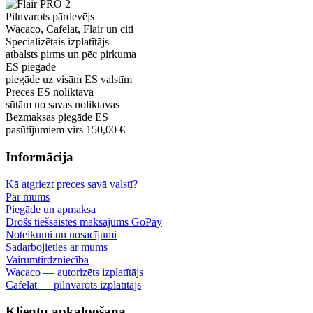
Pilnvarots pārdevējs
Wacaco, Cafelat, Flair un citi
Specializētais izplatītājs
atbalsts pirms un pēc pirkuma
ES piegāde
piegāde uz visām ES valstīm
Preces ES noliktavā
sūtām no savas noliktavas
Bezmaksas piegāde ES
pasūtījumiem virs 150,00 €
Informācija
Kā atgriezt preces savā valstī?
Par mums
Piegāde un apmaksa
Drošs tiešsaistes maksājums GoPay
Noteikumi un nosacījumi
Sadarbojieties ar mums
Vairumtirdzniecība
Wacaco — autorizēts izplatītājs
Cafelat — pilnvarots izplatītājs
Klientu apkalpošana