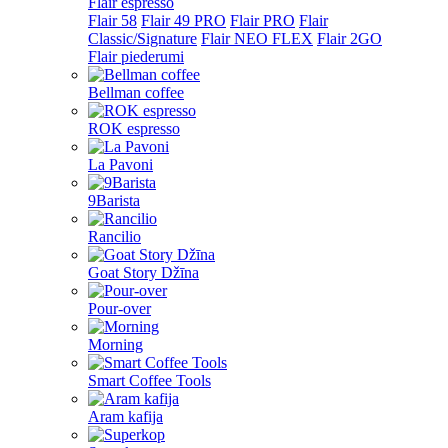
Flair espresso
Flair 58
Flair 49 PRO
Flair PRO
Flair
Classic/Signature
Flair NEO FLEX
Flair 2GO
Flair piederumi
Bellman coffee
ROK espresso
La Pavoni
9Barista
Rancilio
Goat Story Džīna
Pour-over
Morning
Smart Coffee Tools
Aram kafija