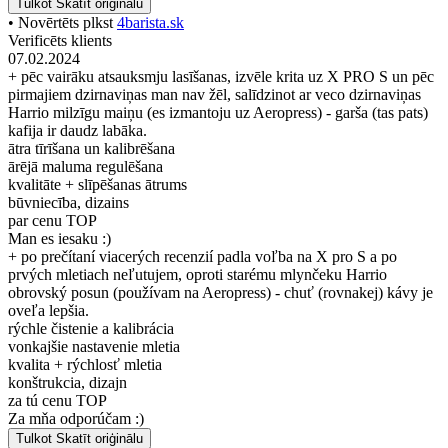
Tulkot
Skatīt oriģinālu
• Novērtēts plkst
4barista.sk
Verificēts klients
07.02.2024
+ pēc vairāku atsauksmju lasīšanas, izvēle krita uz X PRO S un pēc
pirmajiem dzirnaviņas man nav žēl, salīdzinot ar veco dzirnaviņas
Harrio milzīgu maiņu (es izmantoju uz Aeropress) - garša (tas pats)
kafija ir daudz labāka.
ātra tīrīšana un kalibrēšana
ārējā maluma regulēšana
kvalitāte + slīpēšanas ātrums
būvniecība, dizains
par cenu TOP
Man es iesaku :)
+ po prečítaní viacerých recenzií padla voľba na X pro S a po
prvých mletiach neľutujem, oproti starému mlynčeku Harrio
obrovský posun (používam na Aeropress) - chuť (rovnakej) kávy je
oveľa lepšia.
rýchle čistenie a kalibrácia
vonkajšie nastavenie mletia
kvalita + rýchlosť mletia
konštrukcia, dizajn
za tú cenu TOP
Za mňa odporúčam :)
Tulkot
Skatīt oriģinālu