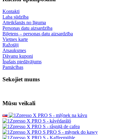
Kontakti
Laba sūdzība
Atteikšanās no līguma
Personas datu aizsardzība
Biļetens – personas datu aizsardzība
Vietnes karte
Ražotāji
Atsauksmes
Dāvanu kuponi
Īpašais piedāvājums
Pamācības
Sekojiet mums
Mūsu veikali