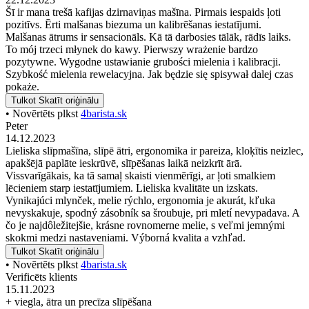
Šī ir mana trešā kafijas dzirnaviņas mašīna. Pirmais iespaids ļoti
pozitīvs. Ērti malšanas biezuma un kalibrēšanas iestatījumi.
Malšanas ātrums ir sensacionāls. Kā tā darbosies tālāk, rādīs laiks.
To mój trzeci młynek do kawy. Pierwszy wrażenie bardzo
pozytywne. Wygodne ustawianie grubości mielenia i kalibracji.
Szybkość mielenia rewelacyjna. Jak będzie się spisywał dalej czas
pokaże.
Tulkot
Skatīt oriģinālu
• Novērtēts plkst
4barista.sk
Peter
14.12.2023
Lieliska slīpmašīna, slīpē ātri, ergonomika ir pareiza, kloķītis neizlec,
apakšējā paplāte ieskrūvē, slīpēšanas laikā neizkrīt ārā.
Vissvarīgākais, ka tā samaļ skaisti vienmērīgi, ar ļoti smalkiem
lēcieniem starp iestatījumiem. Lieliska kvalitāte un izskats.
Vynikajúci mlynček, melie rýchlo, ergonomia je akurát, kľuka
nevyskakuje, spodný zásobník sa šroubuje, pri mletí nevypadava. A
čo je najdôležitejšie, krásne rovnomerne melie, s veľmi jemnými
skokmi medzi nastaveniami. Výborná kvalita a vzhľad.
Tulkot
Skatīt oriģinālu
• Novērtēts plkst
4barista.sk
Verificēts klients
15.11.2023
+ viegla, ātra un precīza slīpēšana