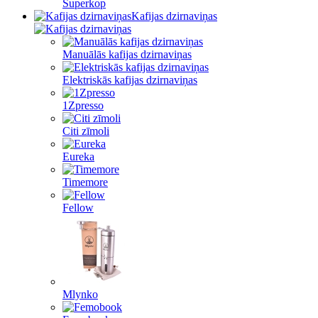
Superkop
Kafijas dzirnaviņas
Manuālās kafijas dzirnaviņas
Elektriskās kafijas dzirnaviņas
1Zpresso
Citi zīmoli
Eureka
Timemore
Fellow
Mlynko