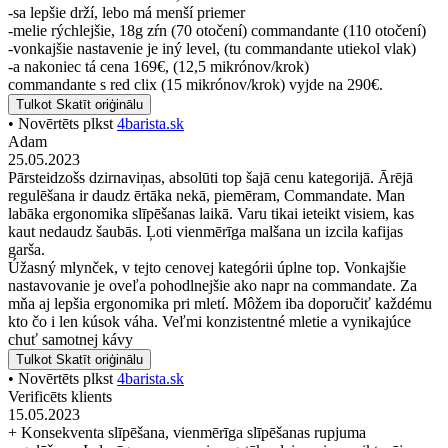
-sa lepšie drží, lebo má menší priemer
-melie rýchlejšie, 18g zŕn (70 otočení) commandante (110 otočení)
-vonkajšie nastavenie je iný level, (tu commandante utiekol vlak)
-a nakoniec tá cena 169€, (12,5 mikrónov/krok)
commandante s red clix (15 mikrónov/krok) vyjde na 290€.
Tulkot
Skatīt oriģinālu
• Novērtēts plkst
4barista.sk
Adam
25.05.2023
Pārsteidzošs dzirnaviņas, absolūti top šajā cenu kategorijā. Ārējā
regulēšana ir daudz ērtāka nekā, piemēram, Commandate. Man
labāka ergonomika slīpēšanas laikā. Varu tikai ieteikt visiem, kas
kaut nedaudz šaubās. Ļoti vienmērīga malšana un izcila kafijas
garša.
Úžasný mlynček, v tejto cenovej kategórii úplne top. Vonkajšie
nastavovanie je oveľa pohodlnejšie ako napr na commandate. Za
mňa aj lepšia ergonomika pri mletí. Môžem iba doporučiť každému
kto čo i len kúsok váha. Veľmi konzistentné mletie a vynikajúce
chuť samotnej kávy
Tulkot
Skatīt oriģinālu
• Novērtēts plkst
4barista.sk
Verificēts klients
15.05.2023
+ Konsekventa slīpēšana, vienmērīga slīpēšanas rupjuma