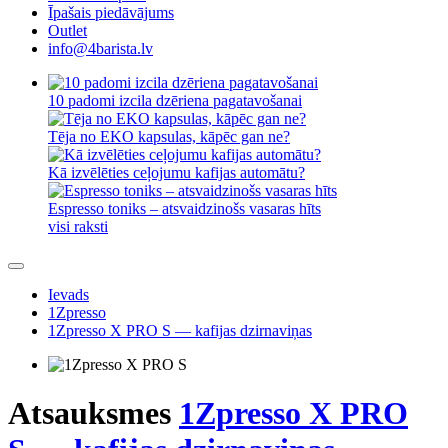
Īpašais piedāvājums
Outlet
info@4barista.lv
10 padomi izcila dzēriena pagatavošanai
Tēja no EKO kapsulas, kāpēc gan ne?
Kā izvēlēties ceļojumu kafijas automātu?
Espresso toniks – atsvaidzinošs vasaras hīts
visi raksti
Ievads
1Zpresso
1Zpresso X PRO S — kafijas dzirnaviņas
Atsauksmes
1Zpresso X PRO