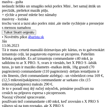
masīva - gulta
nedaudz lielāks un smagāks nekā porlex Mini , bet samaļ ātrāk un
precīzāk, pieliekot mazāk pūļu.
+ rýchle a presné mletie bez námahy
masivny - loziska
trochu vacsi a tazsi ako porlex mini ,ale melie rychlejsie a presnejsie
s mensou namahou
Tulkot
Skatīt oriģinālu
• Novērtēts plkst
4barista.sk
Ján
13.06.2023
Tā ir mana ceturtā manuālā dzirnaviņas pēc kārtas, es to galvenokārt
izmantoju ceļā, lai pagatavotu espresso ar picopress. Patiešām
lieliska apstrāde. Es arī izmantoju commandante c40 mk4, ja
salīdzinu to ar X PRO. S, svars ir vienāds, bet X PRO S -labāk
turas, jo tam ir mazāks diametrs -malkas ātrāk, 18g graudi (70
pagriezieni) commandante (110 pagriezieni) -ārējais iestatījums ir
cits līmenis, (šeit commandante aizbēga) - un visbeidzot cena 169 €,
(12,5 mikroni/pakāpiens) commandante ar sarkano clix (15
mikroni/pakāpiens) maksās 290 €.
Je to v poradí moj 4tý ručný mlynček, primárne používam na
cestách na prípravu espresa s picopressom.
Naozaj výborné spracovanie.
používam tiež commandante c40 mk4, keď zrovnám s X PRO S
váhovo sú na tom rovnako, ale X PRO S