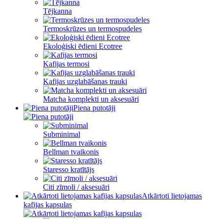
Tējkanna
Termoskrūzes un termospudeles
Ekoloģiski ēdieni Ecotree
Kafijas termosi
Kafijas uzglabāšanas trauki
Matcha komplekti un aksesuāri
Piena putotāji
Subminimal
Bellman tvaikonis
Staresso kratītājs
Citi zīmoli / aksesuāri
Atkārtoti lietojamas
kafijas kapsulas