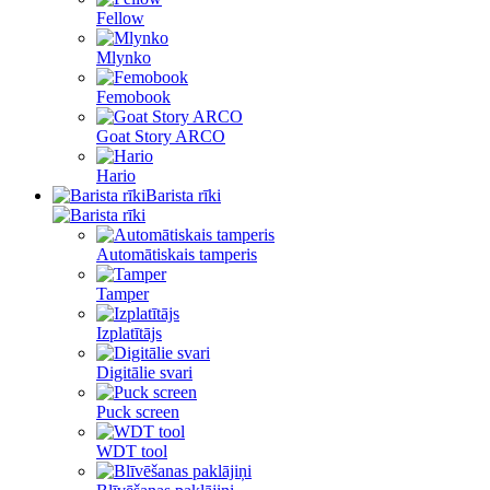
Fellow
Mlynko
Femobook
Goat Story ARCO
Hario
Barista rīki
Automātiskais tamperis
Tamper
Izplatītājs
Digitālie svari
Puck screen
WDT tool