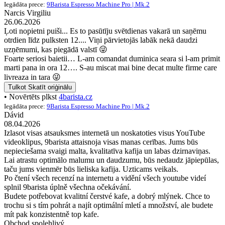
Iegādāta prece:
9Barista Espresso Machine Pro | Mk.2
Narcis Virgiliu
26.06.2026
Ļoti nopietni puiši... Es to pasūtīju svētdienas vakarā un saņēmu
otrdien līdz pulksten 12.... Viņi pārvietojās labāk nekā daudzi
uzņēmumi, kas piegādā valstī 😜
Foarte seriosi baietii… L-am comandat duminica seara si l-am primit
marti pana in ora 12…. S-au miscat mai bine decat multe firme care
livreaza in tara 😜
Tulkot
Skatīt oriģinālu
• Novērtēts plkst
4barista.cz
Iegādāta prece:
9Barista Espresso Machine Pro | Mk.2
Dávid
08.04.2026
Izlasot visas atsauksmes internetā un noskatoties visus YouTube
videoklipus, 9barista attaisnoja visas manas cerības. Jums būs
nepieciešama svaigi malta, kvalitatīva kafija un labas dzirnaviņas.
Lai atrastu optimālo malumu un daudzumu, būs nedaudz jāpiepūlas,
taču jums vienmēr būs lieliska kafija. Uzticams veikals.
Po čtení všech recenzí na internetu a vidění všech youtube videí
splnil 9barista úplně všechna očekávání.
Budete potřebovat kvalitní čerstvé kafe, a dobrý mlýnek. Chce to
trochu si s tím pohrát a najít optimální mletí a množství, ale budete
mít pak konzistentně top kafe.
Obchod spolehlivý