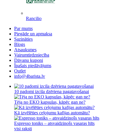
Rancilio
Par mums
Piegāde un apmaksa
Sazināties
Blogs
Atsauksmes
Vairumtirdzniecība
Dāvanu kuponi
Īpašais piedāvājums
Outlet
info@4barista.lv
10 padomi izcila dzēriena pagatavošanai
Tēja no EKO kapsulas, kāpēc gan ne?
Kā izvēlēties ceļojumu kafijas automātu?
Espresso toniks – atsvaidzinošs vasaras hīts
visi raksti