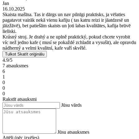
Jan
16.10.2025
Skaista mašīna. Tas ir dārgs un nav pilnīgi praktisks, ja vēlaties
pagatavot vairāk nekā vienu kafiju ( tas katru reizi ir jāatdzesē un
jāizžāvē), bet patiešām skaists un ļoti labas kvalitātes, kafija brūvē
lieliski.
Krásný stroj. Je drahý a ne uplně praktický, pokud chcete vyrobit
víc než jedno kafe ( musí se pokaždé zchladit a vysušit), ale opravdu
nádherný a velmi kvalitní, kafe vaří skvělé.
Tulkot
Skatīt oriģinālu
4.9/5
7 atsauksmes
6
1
0
0
0
Rakstīt atsauksmi
Jūsu vārds
Jūsu atsauksmes
Attēli (pēc izvēles)