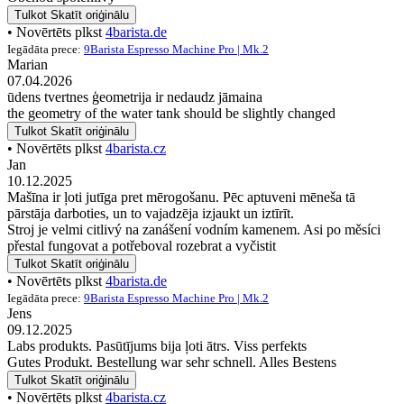
Tulkot
Skatīt oriģinālu
• Novērtēts plkst
4barista.de
Iegādāta prece:
9Barista Espresso Machine Pro | Mk.2
Marian
07.04.2026
ūdens tvertnes ģeometrija ir nedaudz jāmaina
the geometry of the water tank should be slightly changed
Tulkot
Skatīt oriģinālu
• Novērtēts plkst
4barista.cz
Jan
10.12.2025
Mašīna ir ļoti jutīga pret mērogošanu. Pēc aptuveni mēneša tā
pārstāja darboties, un to vajadzēja izjaukt un iztīrīt.
Stroj je velmi citlivý na zanášení vodním kamenem. Asi po měsíci
přestal fungovat a potřeboval rozebrat a vyčistit
Tulkot
Skatīt oriģinālu
• Novērtēts plkst
4barista.de
Iegādāta prece:
9Barista Espresso Machine Pro | Mk.2
Jens
09.12.2025
Labs produkts. Pasūtījums bija ļoti ātrs. Viss perfekts
Gutes Produkt. Bestellung war sehr schnell. Alles Bestens
Tulkot
Skatīt oriģinālu
• Novērtēts plkst
4barista.cz