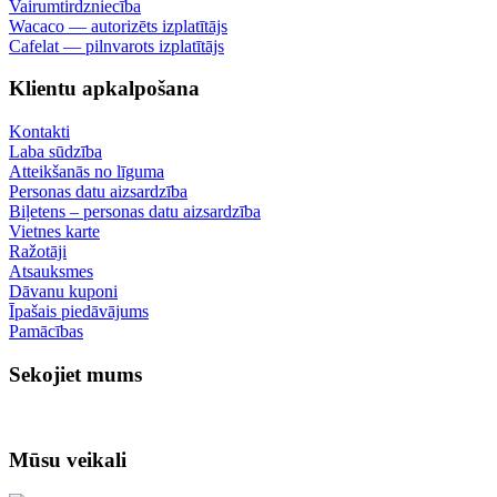
Vairumtirdzniecība
Wacaco — autorizēts izplatītājs
Cafelat — pilnvarots izplatītājs
Klientu apkalpošana
Kontakti
Laba sūdzība
Atteikšanās no līguma
Personas datu aizsardzība
Biļetens – personas datu aizsardzība
Vietnes karte
Ražotāji
Atsauksmes
Dāvanu kuponi
Īpašais piedāvājums
Pamācības
Sekojiet mums
Mūsu veikali