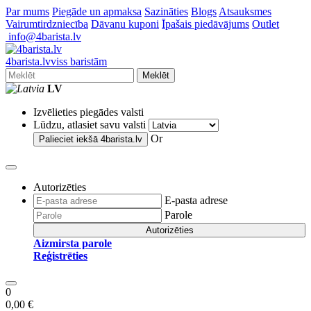
Par mums
Piegāde un apmaksa
Sazināties
Blogs
Atsauksmes
Vairumtirdzniecība
Dāvanu kuponi
Īpašais piedāvājums
Outlet
info@4barista.lv
4
barista
.lv
viss baristām
Meklēt
LV
Izvēlieties piegādes valsti
Lūdzu, atlasiet savu valsti
Or
Palieciet iekšā
4barista.lv
Autorizēties
E-pasta adrese
Parole
Autorizēties
Aizmirsta parole
Reģistrēties
0
0,00 €