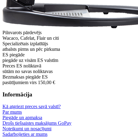
Pilnvarots pārdevējs
Wacaco, Cafelat, Flair un citi
Specializētais izplatītājs
atbalsts pirms un pēc pirkuma
ES piegāde
piegāde uz visām ES valstīm
Preces ES noliktavā
sūtām no savas noliktavas
Bezmaksas piegāde ES
pasūtījumiem virs 150,00 €
Informācija
Kā atgriezt preces savā valstī?
Par mums
Piegāde un apmaksa
Drošs tiešsaistes maksājums GoPay
Noteikumi un nosacījumi
Sadarbojieties ar mums