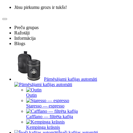
Jūsu pirkumu grozs ir tukšs!
Preču grupas
Ražotāji
Informācija
Blogs
Pārnēsājami kafijas automāti
Outin
Staresso — espresso
Cafflano — filtrēta kafija
Kempinga krāsnis
Īpaši kafijas automāti