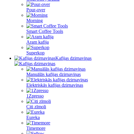
Pour-over
Morning
Smart Coffee Tools
Aram kafija
Superkop
Kafijas dzirnaviņas
Manuālās kafijas dzirnaviņas
Elektriskās kafijas dzirnaviņas
1Zpresso
Citi zīmoli
Eureka
Timemore