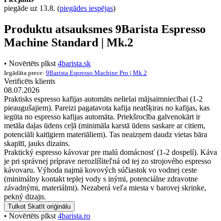
piegāde uz 13.8.
(
piegādes iespējas
)
Produktu atsauksmes 9Barista Espresso
Machine Standard | Mk.2
• Novērtēts plkst
4barista.sk
Iegādāta prece:
9Barista Espresso Machine Pro | Mk.2
Verificēts klients
08.07.2026
Praktisks espresso kafijas automāts nelielai mājsaimniecībai (1-2
pieaugušajiem). Pareizi pagatavota kafija neatšķiras no kafijas, kas
iegūta no espresso kafijas automāta. Priekšrocība galvenokārt ir
metāla daļas ūdens ceļā (minimāla karstā ūdens saskare ar citiem,
potenciāli kaitīgiem materiāliem). Tas neaizņem daudz vietas bāra
skapītī, jauks dizains.
Praktický espresso kávovar pre malú domácnosť (1-2 dospelí). Káva
je pri správnej príprave nerozlíšiteľná od tej zo strojového espresso
kávovaru. Výhoda najmä kovových súčiastok vo vodnej ceste
(minimálny kontakt teplej vody s inými, potenciálne zdravotne
závadnými, materiálmi). Nezaberá veľa miesta v barovej skrinke,
pekný dizajn.
Tulkot
Skatīt oriģinālu
• Novērtēts plkst
4barista.ro