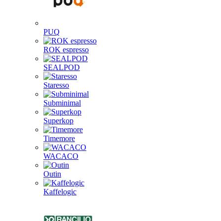
PUQ
ROK espresso
SEALPOD
Staresso
Subminimal
Superkop
Timemore
WACACO
Outin
Kaffelogic