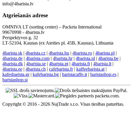
info@4barista.lv
Atgriešanās adrese
OMNIVA LT (sorting center) – Packeta International
99670998 - 4barista.lv
Perspektyvos g. 32
LT-52104, Kaunas (ex Ateities pl. 45B, Kaunas), Lithuania
4barista.sk
|
4barista.cz
|
4barista.hu
|
4barista.ro
|
4barista.pl
|
4barista.de
|
4barista.com
|
4barista.hr
|
4barista.nl
|
4barista.be
|
4barista.dk
|
4barista.se
|
4barista.pt
|
4barista.fi
|
4barista.lt
|
4barista.ee
|
4barista.ch
|
cafebarista.fr
|
kaffeebarista.at
|
kafesbarista.gr
|
kafebarista.bg
|
baristacaffe.it
|
baristashop.es
|
baristashop.si
Copyright © 2016 - 2026 NajTrade s.r.o. Visas tiesības paturētas.