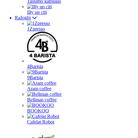
Tassimo kapsulas
Illy un citi
Ražotāji
1Zpresso
4Barista
9Barista
Aram coffee
Bellman coffee
BOOKOO
Cafelat Robot