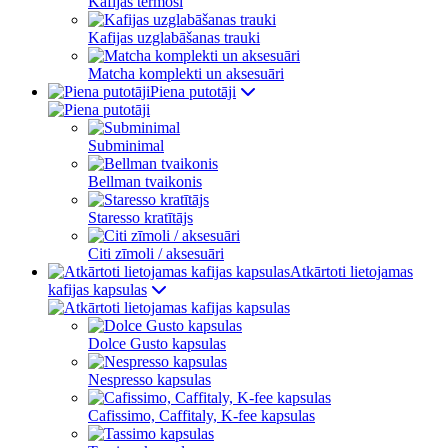
Kafijas termosi
Kafijas uzglabāšanas trauki
Matcha komplekti un aksesuāri
Piena putotāji
Subminimal
Bellman tvaikonis
Staresso kratītājs
Citi zīmoli / aksesuāri
Atkārtoti lietojamas
kafijas kapsulas
Dolce Gusto kapsulas
Nespresso kapsulas
Cafissimo, Caffitaly, K-fee kapsulas