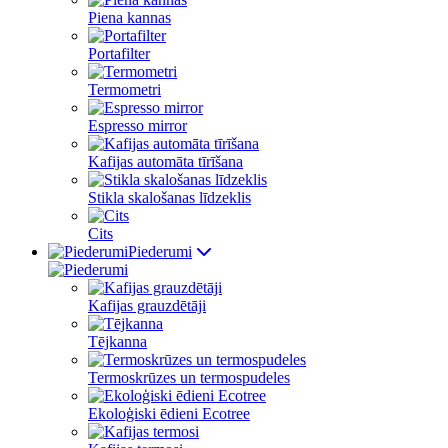
Piena kannas
Portafilter
Termometri
Espresso mirror
Kafijas automāta tīrīšana
Stikla skalošanas līdzeklis
Cits
Piederumi
Kafijas grauzdētāji
Tējkanna
Termoskrūzes un termospudeles
Ekoloģiski ēdieni Ecotree