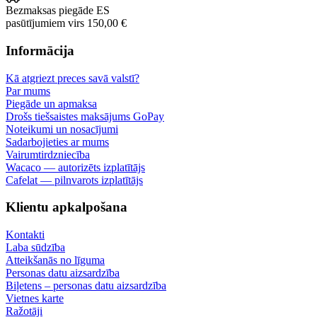
Bezmaksas piegāde ES
pasūtījumiem virs 150,00 €
Informācija
Kā atgriezt preces savā valstī?
Par mums
Piegāde un apmaksa
Drošs tiešsaistes maksājums GoPay
Noteikumi un nosacījumi
Sadarbojieties ar mums
Vairumtirdzniecība
Wacaco — autorizēts izplatītājs
Cafelat — pilnvarots izplatītājs
Klientu apkalpošana
Kontakti
Laba sūdzība
Atteikšanās no līguma
Personas datu aizsardzība
Biļetens – personas datu aizsardzība
Vietnes karte
Ražotāji