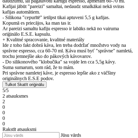
daudzumu, lai pagatavotu kārtīgu espresso, apmēram 60-70 ml.
Kafijai jābūt "pareizi" samaltai, nedaudz smalkākai nekā sviras
kafijas automātiem.
- Silikona "cepurītē" ietilpst tikai aptuveni 5,5 g kafijas.
Kopumā es priecājos, ka man tas ir.
Ar pareizi samaltu kafiju espresso ir labāks nekā no vairuma
oriģinālo E.S.E. kapsulu.
+ Kvalitné spracovanie, kvalitné materiály
Ide z toho fakt dobrá káva, len treba dodržať množstvo vody na
správne espresso, cca 60-70 ml. Ķáva musí byť "správne" namletá,
trochu jemnejšie ako do pákových kávovarov.
- Do silikonového "klobučika" sa vojde len cca 5,5g kávy.
Suma sumarum, som rád, že to mám.
Pri správne namletej káve, je espresso lepšie ako z väčšiny
originálnych E.S.E podov.
Tulkot
Skatīt oriģinālu
5/5
2 atsauksmes
2
0
0
0
0
Rakstīt atsauksmi
Jūsu vārds