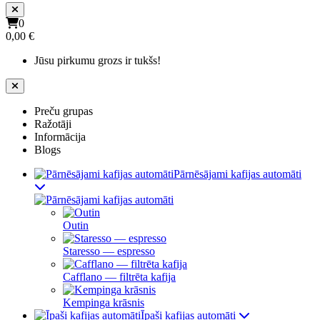
0
0,00 €
Jūsu pirkumu grozs ir tukšs!
Preču grupas
Ražotāji
Informācija
Blogs
Pārnēsājami kafijas automāti
Outin
Staresso — espresso
Cafflano — filtrēta kafija
Kempinga krāsnis
Īpaši kafijas automāti