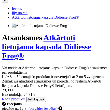
Ievads
Illy un citi
Atkārtoti lietojama kapsula Didiesse Frog®
Atsauksmes
Atkārtoti
lietojama kapsula Didiesse
Frog®
Vai meklējat Atkārtoti lietojama kapsula Didiesse Frog® atsauksmes
par produktiem?
Līdz šim 5 lietotāji šo produktu ir novērtējuši ar 2 no 5 zvaigznēm.
Zemāk jūs atradīsiet atsauksmes un pieredzi no reāliem Atkārtoti
lietojama kapsula Didiesse Frog® lietotājiem.
29,90 €
Bez nodokļa: 24,71 €
Rādīt produktu
Ielikt grozā
Pieejams
piegāde uz 12.8.
(
piegādes iespējas
)