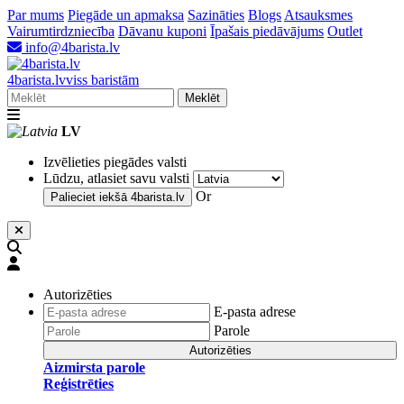
Par mums
Piegāde un apmaksa
Sazināties
Blogs
Atsauksmes
Vairumtirdzniecība
Dāvanu kuponi
Īpašais piedāvājums
Outlet
info@4barista.lv
4
barista
.lv
viss baristām
Meklēt
LV
Izvēlieties piegādes valsti
Lūdzu, atlasiet savu valsti
Or
Palieciet iekšā
4barista.lv
Autorizēties
E-pasta adrese
Parole
Autorizēties
Aizmirsta parole
Reģistrēties