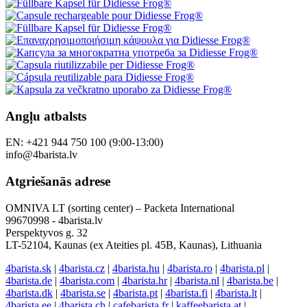
Angļu atbalsts
EN: +421 944 750 100 (9:00-13:00)
info@4barista.lv
Atgriešanās adrese
OMNIVA LT (sorting center) – Packeta International
99670998 - 4barista.lv
Perspektyvos g. 32
LT-52104, Kaunas (ex Ateities pl. 45B, Kaunas), Lithuania
4barista.sk
|
4barista.cz
|
4barista.hu
|
4barista.ro
|
4barista.pl
|
4barista.de
|
4barista.com
|
4barista.hr
|
4barista.nl
|
4barista.be
|
4barista.dk
|
4barista.se
|
4barista.pt
|
4barista.fi
|
4barista.lt
|
4barista.ee
|
4barista.ch
|
cafebarista.fr
|
kaffeebarista.at
|