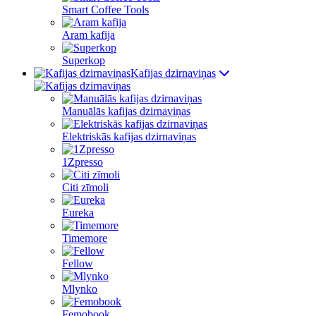
Smart Coffee Tools
Aram kafija
Superkop
Kafijas dzirnaviņas
Manuālās kafijas dzirnaviņas
Elektriskās kafijas dzirnaviņas
1Zpresso
Citi zīmoli
Eureka
Timemore
Fellow
Mlynko
Femobook