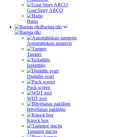
Goat Story ARCO
Hario
Barista rīki
Automātiskais tamperis
Tamper
Izplatītājs
Digitālie svari
Puck screen
WDT tool
Blīvēšanas paklājiņi
Knock box
Tamping stacija