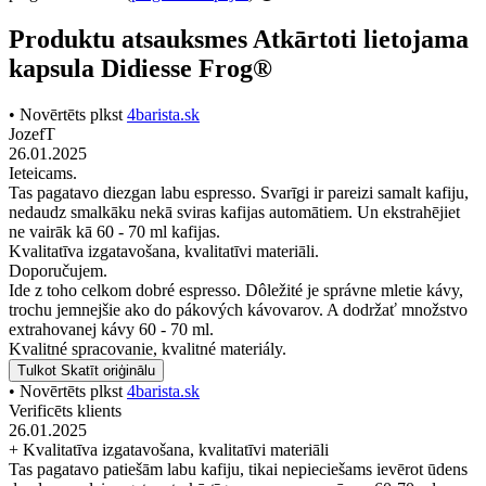
Produktu atsauksmes Atkārtoti lietojama
kapsula Didiesse Frog®
• Novērtēts plkst
4barista.sk
JozefT
26.01.2025
Ieteicams.
Tas pagatavo diezgan labu espresso. Svarīgi ir pareizi samalt kafiju,
nedaudz smalkāku nekā sviras kafijas automātiem. Un ekstrahējiet
ne vairāk kā 60 - 70 ml kafijas.
Kvalitatīva izgatavošana, kvalitatīvi materiāli.
Doporučujem.
Ide z toho celkom dobré espresso. Dôležité je správne mletie kávy,
trochu jemnejšie ako do pákových kávovarov. A dodržať množstvo
extrahovanej kávy 60 - 70 ml.
Kvalitné spracovanie, kvalitné materiály.
Tulkot
Skatīt oriģinālu
• Novērtēts plkst
4barista.sk
Verificēts klients
26.01.2025
+ Kvalitatīva izgatavošana, kvalitatīvi materiāli
Tas pagatavo patiešām labu kafiju, tikai nepieciešams ievērot ūdens