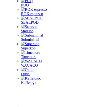
PUQ
ROK espresso
SEALPOD
Staresso
Subminimal
Superkop
Timemore
WACACO
Outin
Kaffelogic