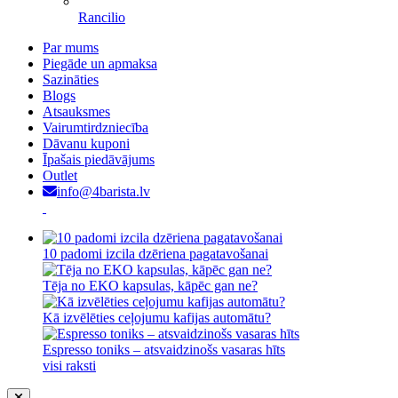
Rancilio
Par mums
Piegāde un apmaksa
Sazināties
Blogs
Atsauksmes
Vairumtirdzniecība
Dāvanu kuponi
Īpašais piedāvājums
Outlet
info@4barista.lv
10 padomi izcila dzēriena pagatavošanai
Tēja no EKO kapsulas, kāpēc gan ne?
Kā izvēlēties ceļojumu kafijas automātu?
Espresso toniks – atsvaidzinošs vasaras hīts
visi raksti