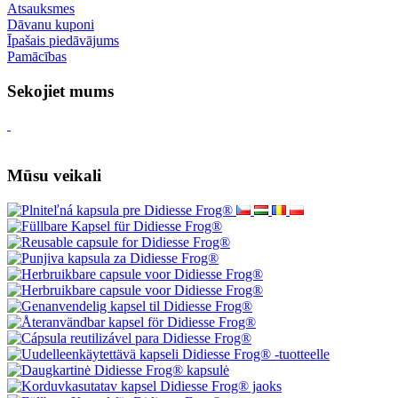
Atsauksmes
Dāvanu kuponi
Īpašais piedāvājums
Pamācības
Sekojiet mums
Mūsu veikali