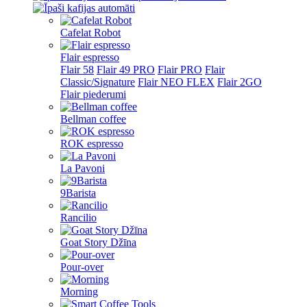
Cafelat Robot
Flair espresso
Flair 58
Flair 49 PRO
Flair PRO
Flair
Classic/Signature
Flair NEO FLEX
Flair 2GO
Flair piederumi
Bellman coffee
ROK espresso
La Pavoni
9Barista
Rancilio
Goat Story Džīna
Pour-over
Morning