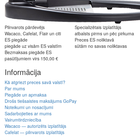
Pilnvarots pārdevējs
Specializētais izplatītājs
Wacaco, Cafelat, Flair un citi
atbalsts pirms un pēc pirkuma
ES piegāde
Preces ES noliktavā
piegāde uz visām ES valstīm
sūtām no savas noliktavas
Bezmaksas piegāde ES
pasūtījumiem virs 150,00 €
Informācija
Kā atgriezt preces savā valstī?
Par mums
Piegāde un apmaksa
Drošs tiešsaistes maksājums GoPay
Noteikumi un nosacījumi
Sadarbojieties ar mums
Vairumtirdzniecība
Wacaco — autorizēts izplatītājs
Cafelat — pilnvarots izplatītājs