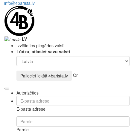
info@4barista.lv
LV
Izvēlieties piegādes valsti
Lūdzu, atlasiet savu valsti
Or
Palieciet iekšā
4barista.lv
Autorizēties
E-pasta adrese
Parole