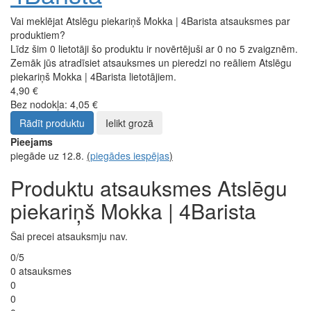
Vai meklējat Atslēgu piekariņš Mokka | 4Barista atsauksmes par
produktiem?
Līdz šim 0 lietotāji šo produktu ir novērtējuši ar 0 no 5 zvaigznēm.
Zemāk jūs atradīsiet atsauksmes un pieredzi no reāliem Atslēgu
piekariņš Mokka | 4Barista lietotājiem.
4,90 €
Bez nodokļa: 4,05 €
Rādīt produktu
Ielikt grozā
Pieejams
piegāde uz 12.8.
(
piegādes iespējas
)
Produktu atsauksmes Atslēgu
piekariņš Mokka | 4Barista
Šai precei atsauksmju nav.
0/5
0 atsauksmes
0
0