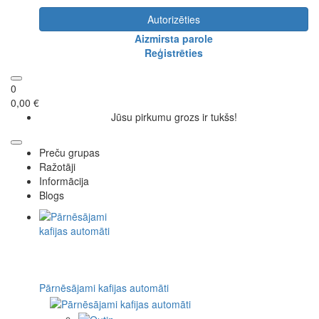
Autorizēties
Aizmirsta parole
Reģistrēties
0
0,00 €
Jūsu pirkumu grozs ir tukšs!
Preču grupas
Ražotāji
Informācija
Blogs
Pārnēsājami kafijas automāti