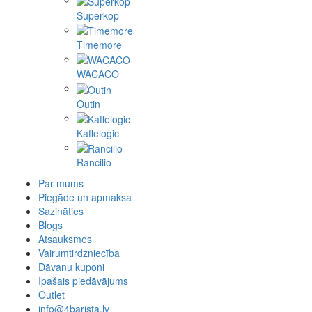
Superkop
Timemore
WACACO
Outin
Kaffelogic
Rancilio
Par mums
Piegāde un apmaksa
Sazināties
Blogs
Atsauksmes
Vairumtirdzniecība
Dāvanu kuponi
Īpašais piedāvājums
Outlet
info@4barista.lv