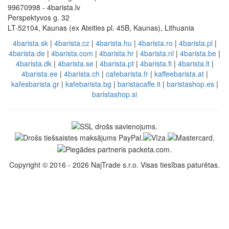
99670998 - 4barista.lv
Perspektyvos g. 32
LT-52104, Kaunas (ex Ateities pl. 45B, Kaunas), Lithuania
4barista.sk
|
4barista.cz
|
4barista.hu
|
4barista.ro
|
4barista.pl
|
4barista.de
|
4barista.com
|
4barista.hr
|
4barista.nl
|
4barista.be
|
4barista.dk
|
4barista.se
|
4barista.pt
|
4barista.fi
|
4barista.lt
|
4barista.ee
|
4barista.ch
|
cafebarista.fr
|
kaffeebarista.at
|
kafesbarista.gr
|
kafebarista.bg
|
baristacaffe.it
|
baristashop.es
|
baristashop.si
Copyright © 2016 - 2026 NajTrade s.r.o. Visas tiesības paturētas.