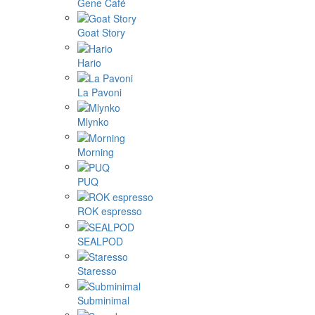
Gene Café
Goat Story
Hario
La Pavoni
Mlynko
Morning
PUQ
ROK espresso
SEALPOD
Staresso
Subminimal