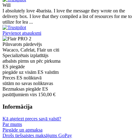
Will
I absolutely love 4barista. I love the message they wrote on the
delivery box. I love that they compiled a list of resources for me to
utilize for lea ...
Pievienot atsauksmi
Pilnvarots pārdevējs
Wacaco, Cafelat, Flair un citi
Specializētais izplatītājs
atbalsts pirms un pēc pirkuma
ES piegāde
piegāde uz visām ES valstīm
Preces ES noliktavā
sūtām no savas noliktavas
Bezmaksas piegāde ES
pasūtījumiem virs 150,00 €
Informācija
Kā atgriezt preces savā valstī?
Par mums
Piegāde un apmaksa
Drošs tiešsaistes maksājums GoPay