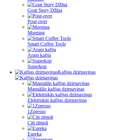
Goat Story Džīna
Pour-over
Morning
Smart Coffee Tools
Aram kafija
Superkop
Kafijas dzirnaviņas
Manuālās kafijas dzirnaviņas
Elektriskās kafijas dzirnaviņas
1Zpresso
Citi zīmoli
Eureka