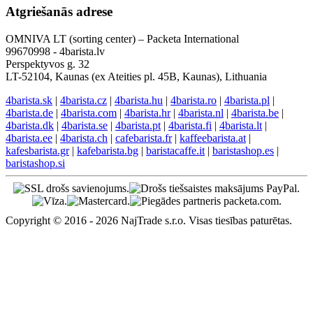
Atgriešanās adrese
OMNIVA LT (sorting center) – Packeta International
99670998 - 4barista.lv
Perspektyvos g. 32
LT-52104, Kaunas (ex Ateities pl. 45B, Kaunas), Lithuania
4barista.sk
|
4barista.cz
|
4barista.hu
|
4barista.ro
|
4barista.pl
|
4barista.de
|
4barista.com
|
4barista.hr
|
4barista.nl
|
4barista.be
|
4barista.dk
|
4barista.se
|
4barista.pt
|
4barista.fi
|
4barista.lt
|
4barista.ee
|
4barista.ch
|
cafebarista.fr
|
kaffeebarista.at
|
kafesbarista.gr
|
kafebarista.bg
|
baristacaffe.it
|
baristashop.es
|
baristashop.si
Copyright © 2016 - 2026 NajTrade s.r.o. Visas tiesības paturētas.