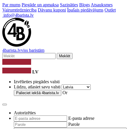
Par mums
Piegāde un apmaksa
Sazināties
Blogs
Atsauksmes
Vairumtirdzniecība
Dāvanu kuponi
Īpašais piedāvājums
Outlet
info@4barista.lv
4
barista
.lv
viss baristām
Meklēt
LV
Izvēlieties piegādes valsti
Lūdzu, atlasiet savu valsti
Or
Palieciet iekšā
4barista.lv
Autorizēties
E-pasta adrese
Parole