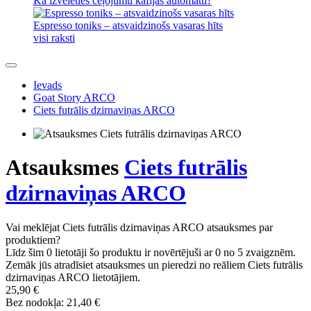
Kā izvēlēties ceļojumu kafijas automātu?
Espresso toniks – atsvaidzinošs vasaras hīts
visi raksti
Ievads
Goat Story ARCO
Ciets futrālis dzirnaviņas ARCO
Atsauksmes
Ciets futrālis
dzirnaviņas ARCO
Vai meklējat Ciets futrālis dzirnaviņas ARCO atsauksmes par
produktiem?
Līdz šim 0 lietotāji šo produktu ir novērtējuši ar 0 no 5 zvaigznēm.
Zemāk jūs atradīsiet atsauksmes un pieredzi no reāliem Ciets futrālis
dzirnaviņas ARCO lietotājiem.
25,90 €
Bez nodokļa: 21,40 €