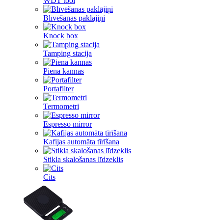
WDT tool
Blīvēšanas paklājiņi
Knock box
Tamping stacija
Piena kannas
Portafilter
Termometri
Espresso mirror
Kafijas automāta tīrīšana
Stikla skalošanas līdzeklis
Cits