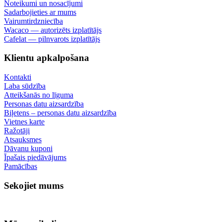
Noteikumi un nosacījumi
Sadarbojieties ar mums
Vairumtirdzniecība
Wacaco — autorizēts izplatītājs
Cafelat — pilnvarots izplatītājs
Klientu apkalpošana
Kontakti
Laba sūdzība
Atteikšanās no līguma
Personas datu aizsardzība
Biļetens – personas datu aizsardzība
Vietnes karte
Ražotāji
Atsauksmes
Dāvanu kuponi
Īpašais piedāvājums
Pamācības
Sekojiet mums