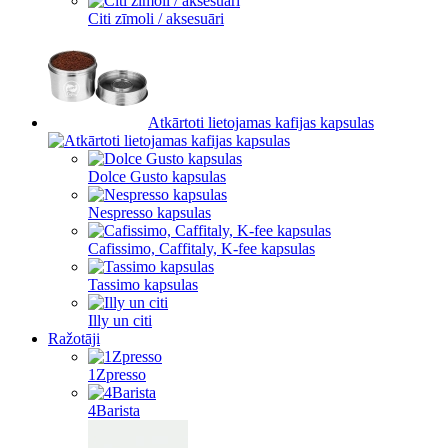
Citi zīmoli / aksesuāri
Atkārtoti lietojamas kafijas kapsulas
Dolce Gusto kapsulas
Nespresso kapsulas
Cafissimo, Caffitaly, K-fee kapsulas
Tassimo kapsulas
Illy un citi
Ražotāji
1Zpresso
4Barista