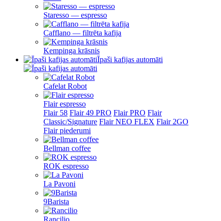
Staresso — espresso
Cafflano — filtrēta kafija
Kempinga krāsnis
Īpaši kafijas automāti
Cafelat Robot
Flair espresso
Flair 58
Flair 49 PRO
Flair PRO
Flair
Classic/Signature
Flair NEO FLEX
Flair 2GO
Flair piederumi
Bellman coffee
ROK espresso
La Pavoni
9Barista
Rancilio