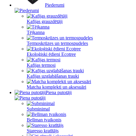
Piederumi
Kafijas grauzdētāji
Tējkanna
Termoskrūzes un termospudeles
Ekoloģiski ēdieni Ecotree
Kafijas termosi
Kafijas uzglabāšanas trauki
Matcha komplekti un aksesuāri
Piena putotāji
Subminimal
Bellman tvaikonis
Staresso kratītājs