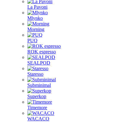
La Pavoni
Mlynko
Morning
PUQ
ROK espresso
SEALPOD
Staresso
Subminimal
Superkop
Timemore
WACACO