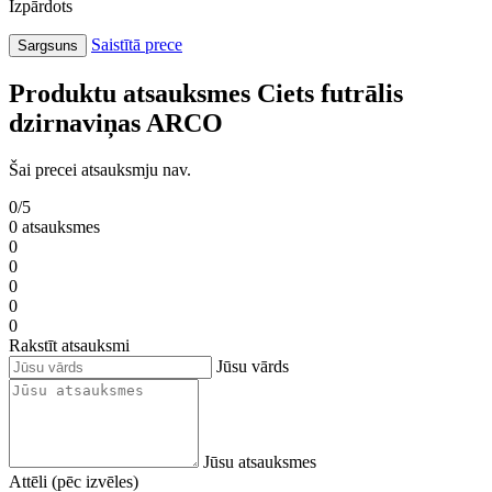
Izpārdots
Saistītā prece
Sargsuns
Produktu atsauksmes Ciets futrālis
dzirnaviņas ARCO
Šai precei atsauksmju nav.
0/5
0 atsauksmes
0
0
0
0
0
Rakstīt atsauksmi
Jūsu vārds
Jūsu atsauksmes
Attēli (pēc izvēles)