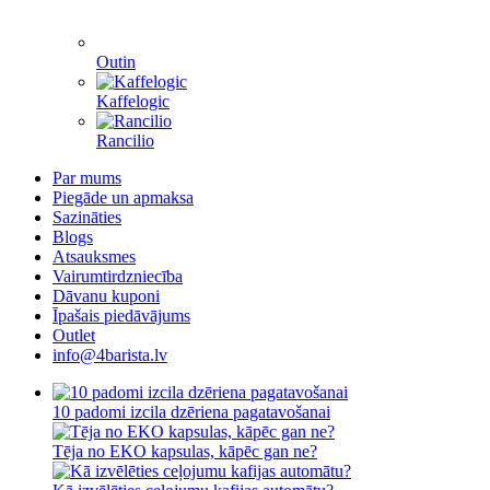
Outin
Kaffelogic
Rancilio
Par mums
Piegāde un apmaksa
Sazināties
Blogs
Atsauksmes
Vairumtirdzniecība
Dāvanu kuponi
Īpašais piedāvājums
Outlet
info@4barista.lv
10 padomi izcila dzēriena pagatavošanai
Tēja no EKO kapsulas, kāpēc gan ne?