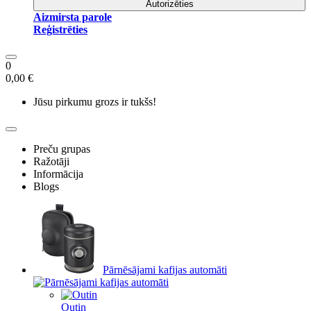
Autorizēties
Aizmirsta parole
Reģistrēties
0
0,00 €
Jūsu pirkumu grozs ir tukšs!
Preču grupas
Ražotāji
Informācija
Blogs
Pārnēsājami kafijas automāti
Outin