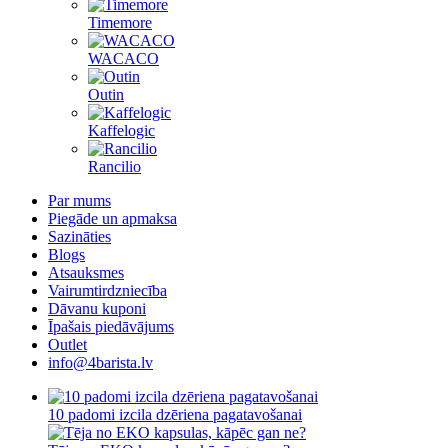
Timemore
WACACO
Outin
Kaffelogic
Rancilio
Par mums
Piegāde un apmaksa
Sazināties
Blogs
Atsauksmes
Vairumtirdzniecība
Dāvanu kuponi
Īpašais piedāvājums
Outlet
info@4barista.lv
10 padomi izcila dzēriena pagatavošanai