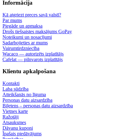
Informācija
Kā atgriezt preces savā valstī?
Par mums
Piegāde un apmaksa
Drošs tiešsaistes maksājums GoPay
Noteikumi un nosacījumi
Sadarbojieties ar mums
Vairumtirdzniecība
Wacaco — autorizēts izplatītājs
Cafelat — pilnvarots izplatītājs
Klientu apkalpošana
Kontakti
Laba sūdzība
Atteikšanās no līguma
Personas datu aizsardzība
Biļetens – personas datu aizsardzība
Vietnes karte
Ražotāji
Atsauksmes
Dāvanu kuponi
Īpašais piedāvājums