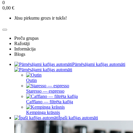
0
0,00 €
Jūsu pirkumu grozs ir tukšs!
Preču grupas
Ražotāji
Informācija
Blogs
Pārnēsājami kafijas automāti
Outin
Staresso — espresso
Cafflano — filtrēta kafija
Kempinga krāsnis
Īpaši kafijas automāti