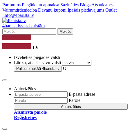
Par mums
Piegāde un apmaksa
Sazināties
Blogs
Atsauksmes
Vairumtirdzniecība
Dāvanu kuponi
Īpašais piedāvājums
Outlet
info@4barista.lv
4
barista
.lv
viss baristām
Meklēt
LV
Izvēlieties piegādes valsti
Lūdzu, atlasiet savu valsti
Or
Palieciet iekšā
4barista.lv
Autorizēties
E-pasta adrese
Parole
Autorizēties
Aizmirsta parole
Reģistrēties