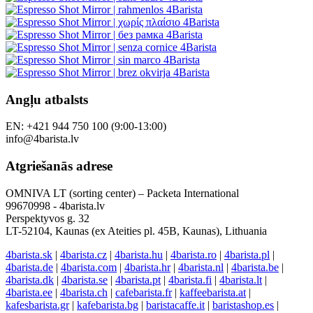
Angļu atbalsts
EN: +421 944 750 100 (9:00-13:00)
info@4barista.lv
Atgriešanās adrese
OMNIVA LT (sorting center) – Packeta International
99670998 - 4barista.lv
Perspektyvos g. 32
LT-52104, Kaunas (ex Ateities pl. 45B, Kaunas), Lithuania
4barista.sk
|
4barista.cz
|
4barista.hu
|
4barista.ro
|
4barista.pl
|
4barista.de
|
4barista.com
|
4barista.hr
|
4barista.nl
|
4barista.be
|
4barista.dk
|
4barista.se
|
4barista.pt
|
4barista.fi
|
4barista.lt
|
4barista.ee
|
4barista.ch
|
cafebarista.fr
|
kaffeebarista.at
|
kafesbarista.gr
|
kafebarista.bg
|
baristacaffe.it
|
baristashop.es
|