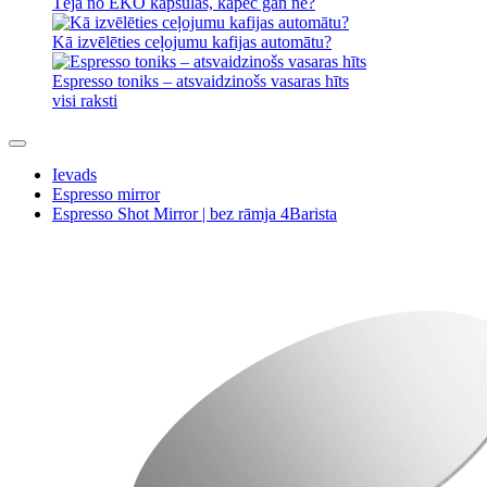
Tēja no EKO kapsulas, kāpēc gan ne?
Kā izvēlēties ceļojumu kafijas automātu?
Espresso toniks – atsvaidzinošs vasaras hīts
visi raksti
Ievads
Espresso mirror
Espresso Shot Mirror | bez rāmja 4Barista