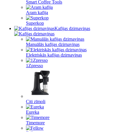
Smart Coffee Tools
Aram kafija
Superkop
Kafijas dzirnaviņas
Manuālās kafijas dzirnaviņas
Elektriskās kafijas dzirnaviņas
1Zpresso
Citi zīmoli
Eureka
Timemore