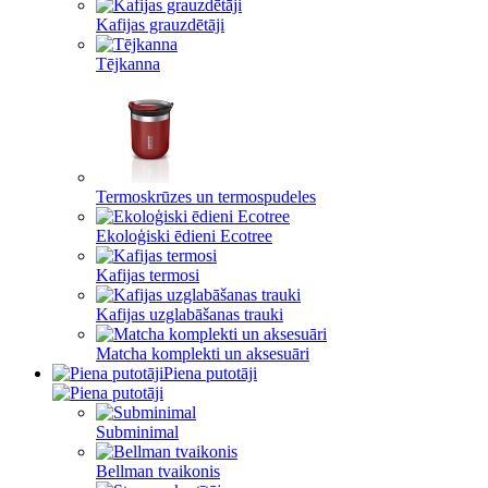
Kafijas grauzdētāji
Tējkanna
Termoskrūzes un termospudeles
Ekoloģiski ēdieni Ecotree
Kafijas termosi
Kafijas uzglabāšanas trauki
Matcha komplekti un aksesuāri
Piena putotāji
Subminimal
Bellman tvaikonis