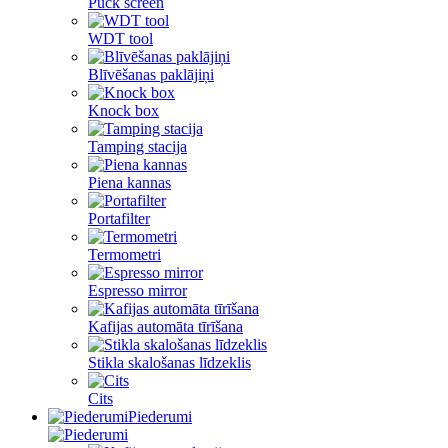
Puck screen
WDT tool
Blīvēšanas paklājiņi
Knock box
Tamping stacija
Piena kannas
Portafilter
Termometri
Espresso mirror
Kafijas automāta tīrīšana
Stikla skalošanas līdzeklis
Cits
Piederumi