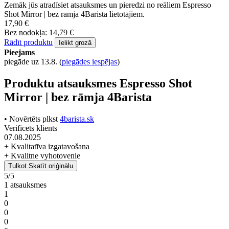
Zemāk jūs atradīsiet atsauksmes un pieredzi no reāliem Espresso
Shot Mirror | bez rāmja 4Barista lietotājiem.
17,90 €
Bez nodokļa: 14,79 €
Rādīt produktu
Ielikt grozā
Pieejams
piegāde uz 13.8.
(
piegādes iespējas
)
Produktu atsauksmes Espresso Shot
Mirror | bez rāmja 4Barista
• Novērtēts plkst
4barista.sk
Verificēts klients
07.08.2025
+ Kvalitatīva izgatavošana
+ Kvalitne vyhotovenie
Tulkot
Skatīt oriģinālu
5/5
1 atsauksmes
1
0
0
0