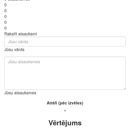
0
0
0
0
0
Rakstīt atsauksmi
Jūsu vārds
Jūsu atsauksmes
Attēli (pēc izvēles)
+
Vērtējums