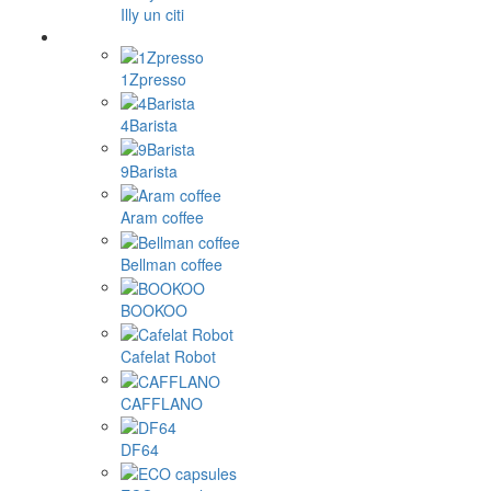
Illy un citi
1Zpresso
4Barista
9Barista
Aram coffee
Bellman coffee
BOOKOO
Cafelat Robot
CAFFLANO
DF64