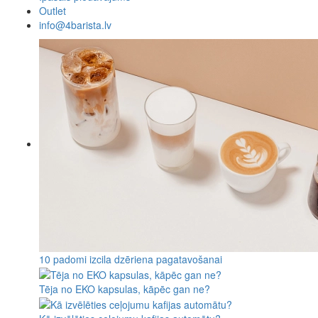
Outlet
info@4barista.lv
10 padomi izcila dzēriena pagatavošanai
Tēja no EKO kapsulas, kāpēc gan ne?