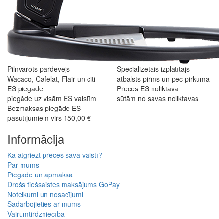
Pilnvarots pārdevējs
Specializētais izplatītājs
Wacaco, Cafelat, Flair un citi
atbalsts pirms un pēc pirkuma
ES piegāde
Preces ES noliktavā
piegāde uz visām ES valstīm
sūtām no savas noliktavas
Bezmaksas piegāde ES
pasūtījumiem virs 150,00 €
Informācija
Kā atgriezt preces savā valstī?
Par mums
Piegāde un apmaksa
Drošs tiešsaistes maksājums GoPay
Noteikumi un nosacījumi
Sadarbojieties ar mums
Vairumtirdzniecība