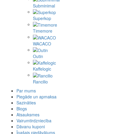
Subminimal
Superkop
Timemore
WACACO
Outin
Kaffelogic
Rancilio
Par mums
Piegāde un apmaksa
Sazināties
Blogs
Atsauksmes
Vairumtirdzniecība
Dāvanu kuponi
Īpašais piedāvājums