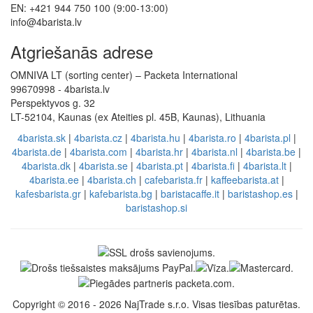
EN: +421 944 750 100 (9:00-13:00)
info@4barista.lv
Atgriešanās adrese
OMNIVA LT (sorting center) – Packeta International
99670998 - 4barista.lv
Perspektyvos g. 32
LT-52104, Kaunas (ex Ateities pl. 45B, Kaunas), Lithuania
4barista.sk
|
4barista.cz
|
4barista.hu
|
4barista.ro
|
4barista.pl
|
4barista.de
|
4barista.com
|
4barista.hr
|
4barista.nl
|
4barista.be
|
4barista.dk
|
4barista.se
|
4barista.pt
|
4barista.fi
|
4barista.lt
|
4barista.ee
|
4barista.ch
|
cafebarista.fr
|
kaffeebarista.at
|
kafesbarista.gr
|
kafebarista.bg
|
baristacaffe.it
|
baristashop.es
|
baristashop.si
Copyright © 2016 - 2026 NajTrade s.r.o. Visas tiesības paturētas.