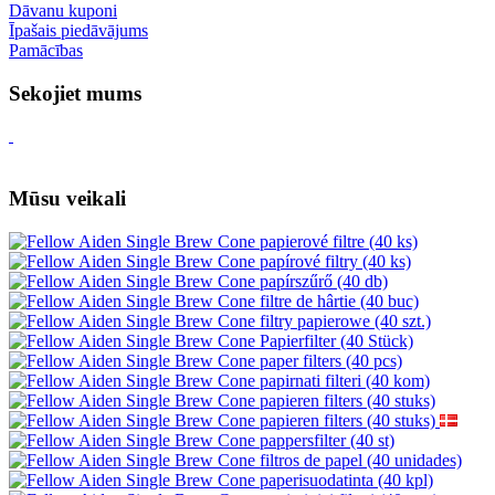
Dāvanu kuponi
Īpašais piedāvājums
Pamācības
Sekojiet mums
Mūsu veikali