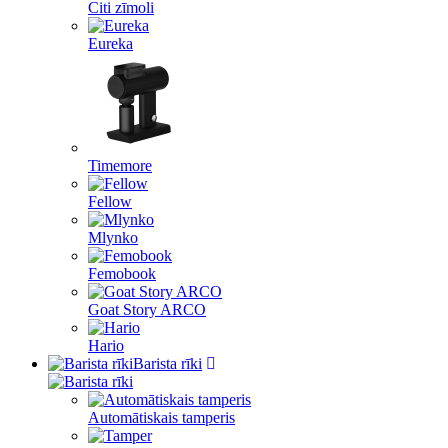
Citi zīmoli
Eureka
Timemore
Fellow
Mlynko
Femobook
Goat Story ARCO
Hario
Barista rīki
Automātiskais tamperis