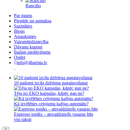
Rancilio
Par mums
Piegāde un apmaksa
Sazināties
Blogs
Atsauksmes
Vairumtirdzniecība
Dāvanu kuponi
Īpašais piedāvājums
Outlet
info@4barista.lv
10 padomi izcila dzēriena pagatavošanai
Tēja no EKO kapsulas, kāpēc gan ne?
Kā izvēlēties ceļojumu kafijas automātu?
Espresso toniks – atsvaidzinošs vasaras hīts
visi raksti