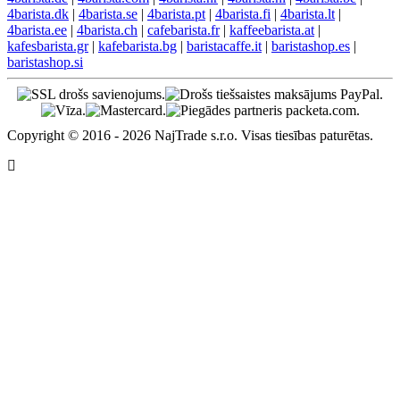
4barista.dk
|
4barista.se
|
4barista.pt
|
4barista.fi
|
4barista.lt
|
4barista.ee
|
4barista.ch
|
cafebarista.fr
|
kaffeebarista.at
|
kafesbarista.gr
|
kafebarista.bg
|
baristacaffe.it
|
baristashop.es
|
baristashop.si
Copyright © 2016 - 2026 NajTrade s.r.o. Visas tiesības paturētas.