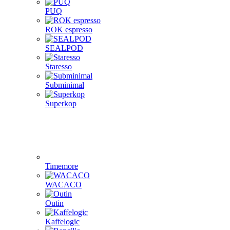
PUQ
ROK espresso
SEALPOD
Staresso
Subminimal
Superkop
Timemore
WACACO
Outin
Kaffelogic