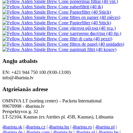
Angļu atbalsts
EN: +421 944 750 100 (9:00-13:00)
info@4barista.lv
Atgriešanās adrese
OMNIVA LT (sorting center) – Packeta International
99670998 - 4barista.lv
Perspektyvos g. 32
LT-52104, Kaunas (ex Ateities pl. 45B, Kaunas), Lithuania
4barista.sk
|
4barista.cz
|
4barista.hu
|
4barista.ro
|
4barista.pl
|
4barista.de
|
4barista.com
|
4barista.hr
|
4barista.nl
|
4barista.be
|