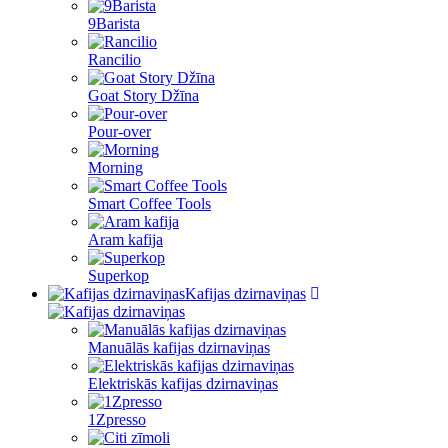
9Barista
Rancilio
Goat Story Džīna
Pour-over
Morning
Smart Coffee Tools
Aram kafija
Superkop
Kafijas dzirnaviņas
Manuālās kafijas dzirnaviņas
Elektriskās kafijas dzirnaviņas
1Zpresso