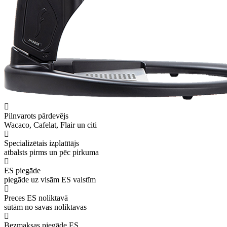
Pilnvarots pārdevējs
Wacaco, Cafelat, Flair un citi
Specializētais izplatītājs
atbalsts pirms un pēc pirkuma
ES piegāde
piegāde uz visām ES valstīm
Preces ES noliktavā
sūtām no savas noliktavas
Bezmaksas piegāde ES