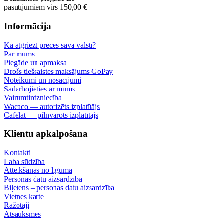
pasūtījumiem virs 150,00 €
Informācija
Kā atgriezt preces savā valstī?
Par mums
Piegāde un apmaksa
Drošs tiešsaistes maksājums GoPay
Noteikumi un nosacījumi
Sadarbojieties ar mums
Vairumtirdzniecība
Wacaco — autorizēts izplatītājs
Cafelat — pilnvarots izplatītājs
Klientu apkalpošana
Kontakti
Laba sūdzība
Atteikšanās no līguma
Personas datu aizsardzība
Biļetens – personas datu aizsardzība
Vietnes karte
Ražotāji
Atsauksmes