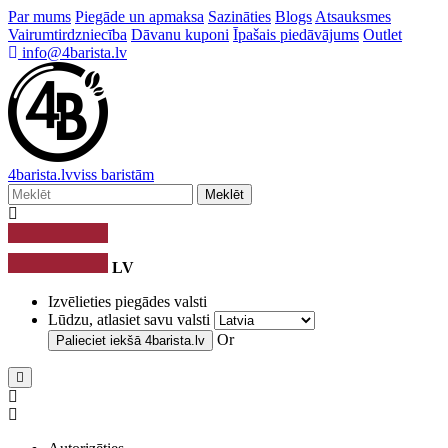
Par mums
Piegāde un apmaksa
Sazināties
Blogs
Atsauksmes
Vairumtirdzniecība
Dāvanu kuponi
Īpašais piedāvājums
Outlet
info@4barista.lv
4
barista
.lv
viss baristām
Meklēt
LV
Izvēlieties piegādes valsti
Lūdzu, atlasiet savu valsti
Or
Palieciet iekšā
4barista.lv