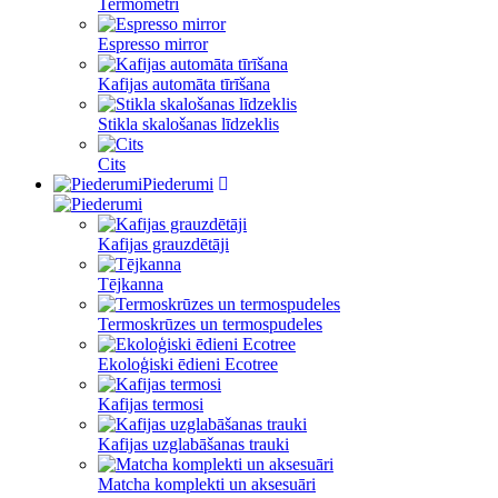
Termometri
Espresso mirror
Kafijas automāta tīrīšana
Stikla skalošanas līdzeklis
Cits
Piederumi
Kafijas grauzdētāji
Tējkanna
Termoskrūzes un termospudeles
Ekoloģiski ēdieni Ecotree
Kafijas termosi
Kafijas uzglabāšanas trauki
Matcha komplekti un aksesuāri