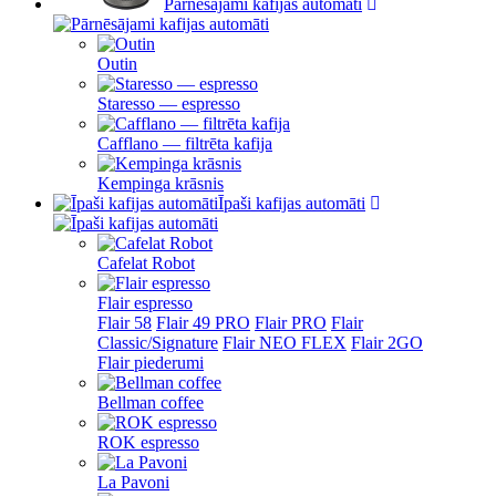
Pārnēsājami kafijas automāti
Outin
Staresso — espresso
Cafflano — filtrēta kafija
Kempinga krāsnis
Īpaši kafijas automāti
Cafelat Robot
Flair espresso
Flair 58
Flair 49 PRO
Flair PRO
Flair
Classic/Signature
Flair NEO FLEX
Flair 2GO
Flair piederumi
Bellman coffee
ROK espresso
La Pavoni