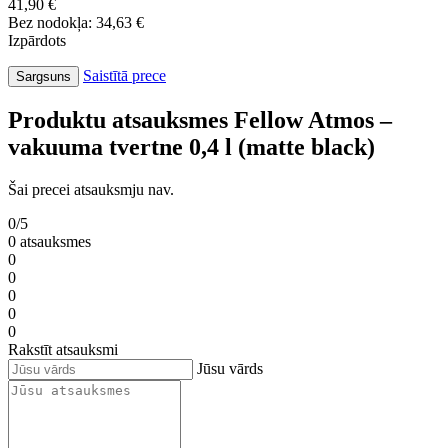
41,90 €
Bez nodokļa: 34,63 €
Izpārdots
Saistītā prece
Sargsuns
Produktu atsauksmes Fellow Atmos –
vakuuma tvertne 0,4 l (matte black)
Šai precei atsauksmju nav.
0/5
0 atsauksmes
0
0
0
0
0
Rakstīt atsauksmi
Jūsu vārds