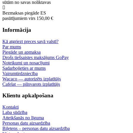
sūtām no savas noliktavas
Bezmaksas piegāde ES
pasūtījumiem virs 150,00 €
Informācija
Kā atgriezt preces savā valstī?
Par mums
Piegāde un apmaksa
Drošs tiešsaistes maksājums GoPay
Noteikumi un nosacījumi
Sadarbojieties ar mums
Vairumtirdzniecība
Wacaco — autorizēts izplatītājs
Cafelat — pilnvarots izplatītājs
Klientu apkalpošana
Kontakti
Laba sūdzība
Atteikšanās no līguma
Personas datu aizsardzība
Biļetens – personas datu aizsardzība