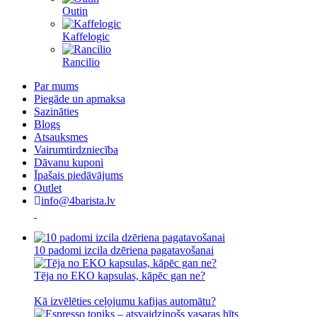
Outin
Kaffelogic
Rancilio
Par mums
Piegāde un apmaksa
Sazināties
Blogs
Atsauksmes
Vairumtirdzniecība
Dāvanu kuponi
Īpašais piedāvājums
Outlet
info@4barista.lv
10 padomi izcila dzēriena pagatavošanai
Tēja no EKO kapsulas, kāpēc gan ne?
Kā izvēlēties ceļojumu kafijas automātu?