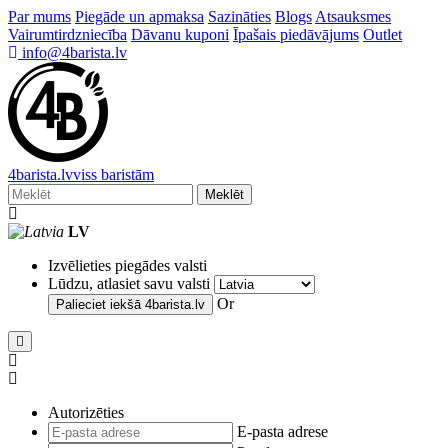
Par mums
Piegāde un apmaksa
Sazināties
Blogs
Atsauksmes
Vairumtirdzniecība
Dāvanu kuponi
Īpašais piedāvājums
Outlet
info@4barista.lv
4
barista
.lv
viss baristām
Meklēt
LV
Izvēlieties piegādes valsti
Lūdzu, atlasiet savu valsti
Or
Palieciet iekšā
4barista.lv
Autorizēties
E-pasta adrese