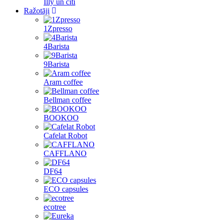
Illy un citi
Ražotāji
1Zpresso
4Barista
9Barista
Aram coffee
Bellman coffee
BOOKOO
Cafelat Robot
CAFFLANO
DF64
ECO capsules
ecotree