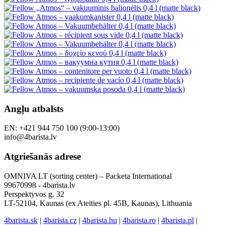
Angļu atbalsts
EN: +421 944 750 100 (9:00-13:00)
info@4barista.lv
Atgriešanās adrese
OMNIVA LT (sorting center) – Packeta International
99670998 - 4barista.lv
Perspektyvos g. 32
LT-52104, Kaunas (ex Ateities pl. 45B, Kaunas), Lithuania
4barista.sk
|
4barista.cz
|
4barista.hu
|
4barista.ro
|
4barista.pl
|