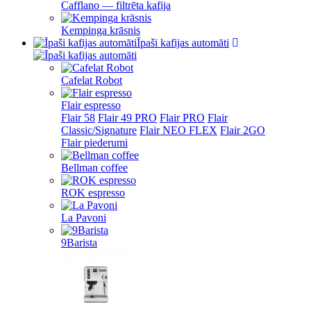
Cafflano — filtrēta kafija
Kempinga krāsnis
Īpaši kafijas automāti
Cafelat Robot
Flair espresso
Flair 58
Flair 49 PRO
Flair PRO
Flair
Classic/Signature
Flair NEO FLEX
Flair 2GO
Flair piederumi
Bellman coffee
ROK espresso
La Pavoni
9Barista