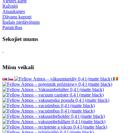
Vietnes karte
Ražotāji
Atsauksmes
Dāvanu kuponi
Īpašais piedāvājums
Pamācības
Sekojiet mums
Mūsu veikali