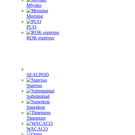
Mlynko
Morning
PUQ
ROK espresso
SEALPOD
Staresso
Subminimal
Superkop
Timemore
WACACO