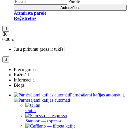
Parole
Autorizēties
Aizmirsta parole
Reģistrēties
0
0,00 €
Jūsu pirkumu grozs ir tukšs!
Preču grupas
Ražotāji
Informācija
Blogs
Pārnēsājami kafijas automāti
Outin
Staresso — espresso