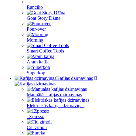
Rancilio
Goat Story Džīna
Pour-over
Morning
Smart Coffee Tools
Aram kafija
Superkop
Kafijas dzirnaviņas
Manuālās kafijas dzirnaviņas
Elektriskās kafijas dzirnaviņas
1Zpresso
Citi zīmoli