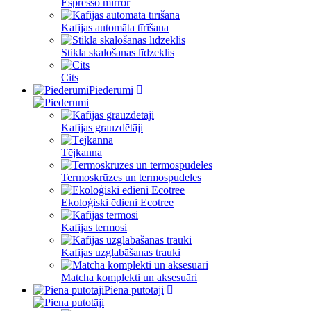
Espresso mirror
Kafijas automāta tīrīšana
Stikla skalošanas līdzeklis
Cits
Piederumi
Kafijas grauzdētāji
Tējkanna
Termoskrūzes un termospudeles
Ekoloģiski ēdieni Ecotree
Kafijas termosi
Kafijas uzglabāšanas trauki
Matcha komplekti un aksesuāri
Piena putotāji