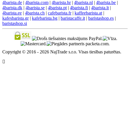
4barista.de
|
4barista.com
|
4barista.hr
|
4barista.nl
|
4barista.be
|
4barista.dk
|
4barista.se
|
4barista.pt
|
4barista.fi
|
4barista.lt
|
4barista.ee
|
4barista.ch
|
cafebarista.fr
|
kaffeebarista.at
|
kafesbarista.gr
|
kafebarista.bg
|
baristacaffe.it
|
baristashop.es
|
baristashop.si
Copyright © 2016 - 2026 NajTrade s.r.o. Visas tiesības paturētas.