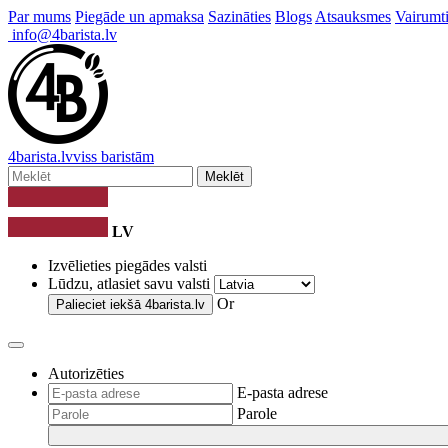
Par mums
Piegāde un apmaksa
Sazināties
Blogs
Atsauksmes
Vairumti
info@4barista.lv
4
barista
.lv
viss baristām
Meklēt
LV
Izvēlieties piegādes valsti
Lūdzu, atlasiet savu valsti
Or
Palieciet iekšā
4barista.lv
Autorizēties
E-pasta adrese
Parole