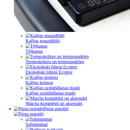
Kafijas grauzdētāji
Tējkanna
Termoskrūzes un termospudeles
Ekoloģiski ēdieni Ecotree
Kafijas termosi
Kafijas uzglabāšanas trauki
Matcha komplekti un aksesuāri
Piena putotāji
Subminimal