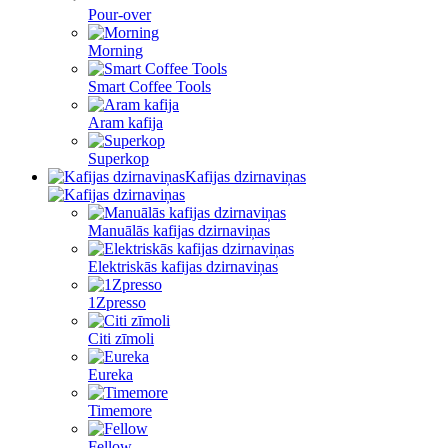
Pour-over
Morning
Smart Coffee Tools
Aram kafija
Superkop
Kafijas dzirnaviņas
Manuālās kafijas dzirnaviņas
Elektriskās kafijas dzirnaviņas
1Zpresso
Citi zīmoli
Eureka
Timemore
Fellow