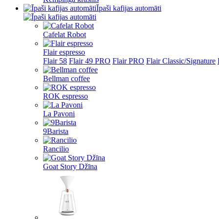
Īpaši kafijas automāti
Cafelat Robot
Flair espresso
Flair 58
Flair 49 PRO
Flair PRO
Flair Classic/Signature
Bellman coffee
ROK espresso
La Pavoni
9Barista
Rancilio
Goat Story Džīna