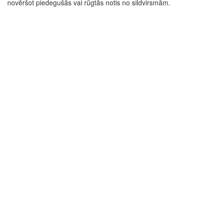
novēršot piedegušās vai rūgtās notis no sildvirsmām.