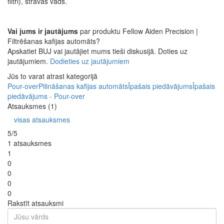
filtri), strāvas vads.
Vai jums ir jautājums
par produktu Fellow Aiden Precision |
Filtrēšanas kafijas automāts?
Apskatiet BUJ vai jautājiet mums tieši diskusijā. Doties uz
jautājumiem.
Dodieties uz jautājumiem
Jūs to varat atrast kategorijā
Pour-over
Pilināšanas kafijas automāts
Īpašais piedāvājums
Īpašais
piedāvājums - Pour-over
Atsauksmes (1)
visas atsauksmes
5/5
1 atsauksmes
1
0
0
0
0
Rakstīt atsauksmi