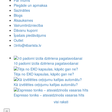
Par mums
Piegāde un apmaksa
Sazināties
Blogs
Atsauksmes
Vairumtirdzniecība
Dāvanu kuponi
Īpašais piedāvājums
Outlet
info@4barista.lv
10 padomi izcila dzēriena pagatavošanai
Tēja no EKO kapsulas, kāpēc gan ne?
Kā izvēlēties ceļojumu kafijas automātu?
Espresso toniks – atsvaidzinošs vasaras hīts
visi raksti