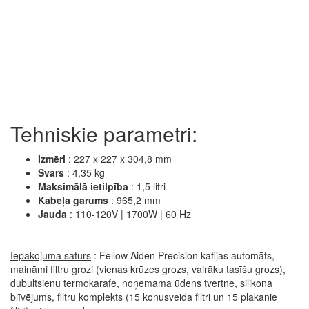
Tehniskie parametri:
Izmēri
: 227 x 227 x 304,8 mm
Svars
: 4,35 kg
Maksimālā ietilpība
: 1,5 litri
Kabeļa garums
: 965,2 mm
Jauda
: 110-120V | 1700W | 60 Hz
Iepakojuma saturs
: Fellow Aiden Precision kafijas automāts,
maināmi filtru grozi (vienas krūzes grozs, vairāku tasīšu grozs),
dubultsienu termokarafe, noņemama ūdens tvertne, silikona
blīvējums, filtru komplekts (15 konusveida filtri un 15 plakanie