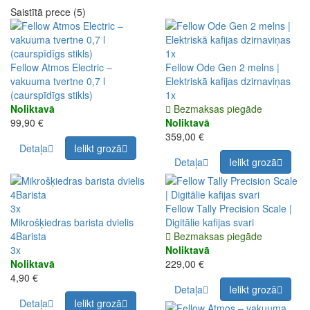
Saistītā prece (5)
1x
Fellow Atmos Electric –
Fellow Ode Gen 2 melns |
vakuuma tvertne 0,7 l
Elektriskā kafijas dzirnaviņas
(caurspīdīgs stikls)
1x
Noliktavā
Bezmaksas piegāde
99,90 €
Noliktavā
359,00 €
Detaļa
Ielikt grozā
Detaļa
Ielikt grozā
3x
Fellow Tally Precision Scale |
Mikrošķiedras barista dvielis
Digitālie kafijas svari
4Barista
Bezmaksas piegāde
3x
Noliktavā
Noliktavā
229,00 €
4,90 €
Detaļa
Ielikt grozā
Detaļa
Ielikt grozā