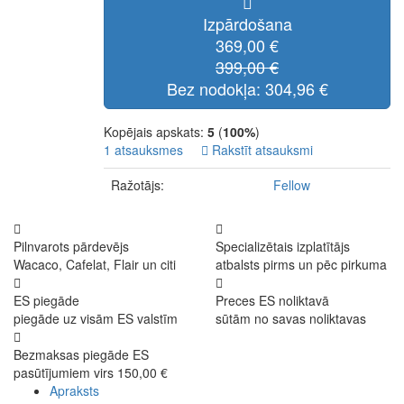
Izpārdošana
369,00 €
399,00 €
Bez nodokļa: 304,96 €
Kopējais apskats:
5
(
100%
)
1 atsauksmes
Rakstīt atsauksmi
Ražotājs:
Fellow
Pilnvarots pārdevējs
Specializētais izplatītājs
Wacaco, Cafelat, Flair un citi
atbalsts pirms un pēc pirkuma
ES piegāde
Preces ES noliktavā
piegāde uz visām ES valstīm
sūtām no savas noliktavas
Bezmaksas piegāde ES
pasūtījumiem virs 150,00 €
Apraksts