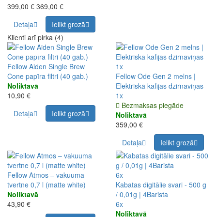
399,00 €
369,00 €
Detaļa
Ielikt grozā
Klienti arī pirka (4)
Fellow Aiden Single Brew
1x
Cone papīra filtri (40 gab.)
Fellow Ode Gen 2 melns |
Noliktavā
Elektriskā kafijas dzirnaviņas
10,90 €
1x
Bezmaksas piegāde
Detaļa
Ielikt grozā
Noliktavā
359,00 €
Detaļa
Ielikt grozā
Fellow Atmos – vakuuma
6x
tvertne 0,7 l (matte white)
Kabatas digitālie svari - 500 g
Noliktavā
/ 0,01g | 4Barista
43,90 €
6x
Noliktavā