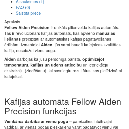
Atsauksmes (1)
FAQ (0)
Saistītā prece
Apraksts
Fellow Aiden Precision
ir unikāls pilienveida kafijas automāts.
Tas ir revolucionārs kafijas automāts, kas apvieno
manuālas
liešanas
precizitāti ar automātiskās kafijas pagatavošanas
ērtībām. Izmantojot
Aiden,
jūs varat baudīt kafejnīcas kvalitātes
kafiju, nospiežot vienu pogu.
Aiden
darbojas kā jūsu personīgā barista,
optimizējot
temperatūru, kafijas un ūdens attiecību
un iepriekšēju
ekstrakciju (ziedēšanu), lai sasniegtu rezultātus, kas pielīdzināmi
kafejnīcai.
Kafijas automāta Fellow Aiden
Precision funkcijas
Vienkārša darbība ar vienu pogu –
pateicoties intuitīvajai
vadībai, ar vienas pogas pieskārienu varat pagatavot vienu vai