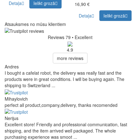
Detaļa
Ielikt grozā
16,90 €
Detaļa
Ielikt grozā
Atsauksmes no mūsu klientiem
Reviews 79
• Excellent
4.9
more reviews
Andres
I bought a cafelat robot, the delivery was really fast and the
products were in great conditions. I will be buying again. The
shipping to Switzerland ...
Mihaylovich
perfect all product,company,delivery, thanks recomended
Nerijus
Excellent store! Friendly and professional communication, fast
shipping, and the item arrived well packaged. The whole
purchasing experience was smoot ...