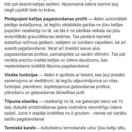
līdz pat desmit kafijas tasītēm. Noņemamā ūdens tvertne ļauj
viegli uzpildīt tieši no krāna.
Pielāgojami kafijas pagatavošanas profili —
Aiden automātiski
pielāgo iestatījumus, lai iegūtu vislabākās garšas no jūsu kafijas
pupiņām neatkarīgi no tā, vai tās ir no pārtikas veikala vai jūsu
iecienītākās grauzdēšanas iekārtas. Tas piedāvā iepriekš
iestatītus režīmus gaišiem, vidējiem un tumšiem cepešiem, kā arī
aukstā pagatavošanai. Varat arī izveidot savus alus
pagatavošanas profilus, pamatojoties uz savām vēlmēm. Tas pat
norāda precīzu maltās kafijas un ūdens daudzumu, kas
nepieciešams izvēlētā tilpuma pagatavošanai.
Viedās funkcijas
— Aiden ir aprīkots ar lietotni, kas ļauj izveidot
savienojumu ar viedtālruni, lai iegūtu atjauninājumus un citas
funkcijas, piemēram, koplietojamus gatavošanas profilus,
plānošanu un gatavošanas tālvadības pulti.
Tilpuma elastība
— neatkarīgi no tā, vai gatavojat vienu vai 10
tasi, dubultā smidzināšanas galva nodrošina vienmērīgu ūdens
sadali. Jums ir iespēja izvēlēties no 2 groziem - vienas vai vairāku
tasīšu pagatavošanai
Termiskā karafe
– dubultsienu termokarafe uztur jūsu kafiju siltu,