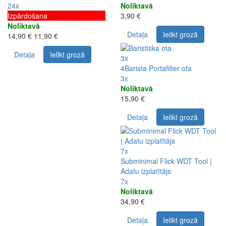
24x
Noliktavā
Izpārdošana
3,90 €
Noliktavā
Detaļa
Ielikt grozā
14,90 €
11,90 €
Detaļa
Ielikt grozā
3x
4Barista Portafilter ota
3x
Noliktavā
15,90 €
Detaļa
Ielikt grozā
7x
Subminimal Flick WDT Tool |
Adatu izplatītājs
7x
Noliktavā
34,90 €
Detaļa
Ielikt grozā