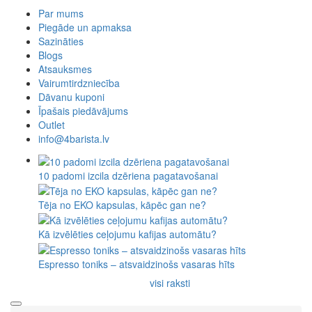
Par mums
Piegāde un apmaksa
Sazināties
Blogs
Atsauksmes
Vairumtirdzniecība
Dāvanu kuponi
Īpašais piedāvājums
Outlet
info@4barista.lv
10 padomi izcila dzēriena pagatavošanai
Tēja no EKO kapsulas, kāpēc gan ne?
Kā izvēlēties ceļojumu kafijas automātu?
Espresso toniks – atsvaidzinošs vasaras hīts
visi raksti