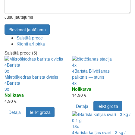
Jūsu jautājums
Pievienot jautājumu
Saistītā prece
Klienti arī pirka
Saistītā prece (5)
4x
3x
4Barista Blīvēšanas
Mikrošķiedras barista dvielis
paliktnis — stūris
4Barista
4x
3x
Noliktavā
Noliktavā
14,90 €
4,90 €
Detaļa
Ielikt grozā
Detaļa
Ielikt grozā
18x
4Barista kafijas svari - 3 kg /