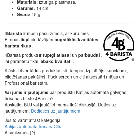
Materiāls:
izturīga plastmasa.
Garums:
14 cm.
Svars:
15 g.
4Barista
ir mūsu pašu zīmols, ar kuru mēs
Eiropas tirgū piedāvājam
augstākās kvalitātes
barista rīkus
.
4Barista produkti ir
rūpīgi atlasīti
un
pārbaudīti
,
lai garantētu tikai
labāko kvalitāti
.
Klāsts ietver tādus produktus kā: tamper, izplatītājs, knock box,
blietēšanas paklājiņš, Puck screen un citi aksesuāri mājas un
Professional baristām.
Vai jums ir jautājums
par produktu Kafijas automāta galviņas
tīrīšanas birste 4Barista?
Apskatiet BUJ vai jautājiet mums tieši diskusijā. Doties uz
jautājumiem.
Dodieties uz jautājumiem
Jūs to varat atrast kategorijā
Kafijas automāta tīrīšana
Cits
Atsauksmes (2)