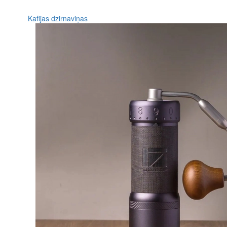
Kafijas dzirnaviņas