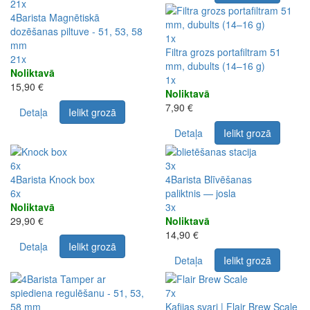
21x
4Barista Magnētiskā
dozēšanas piltuve - 51, 53, 58
1x
mm
Filtra grozs portafiltram 51
21x
mm, dubults (14–16 g)
Noliktavā
1x
15,90 €
Noliktavā
7,90 €
Detaļa
Ielikt grozā
Detaļa
Ielikt grozā
6x
3x
4Barista Knock box
4Barista Blīvēšanas
6x
paliktnis — josla
Noliktavā
3x
29,90 €
Noliktavā
14,90 €
Detaļa
Ielikt grozā
Detaļa
Ielikt grozā
7x
Kafijas svari | Flair Brew Scale