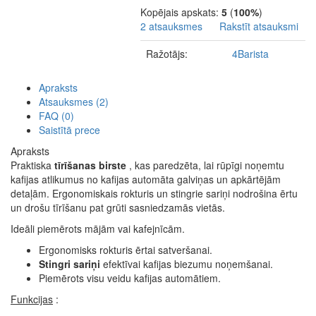
Kopējais apskats:
5
(
100%
)
2 atsauksmes
Rakstīt atsauksmi
Ražotājs:
4Barista
Apraksts
Atsauksmes (2)
FAQ (0)
Saistītā prece
Apraksts
Praktiska
tīrīšanas birste
, kas paredzēta, lai rūpīgi noņemtu
kafijas atlikumus no kafijas automāta galviņas un apkārtējām
detaļām. Ergonomiskais rokturis un stingrie sariņi nodrošina ērtu
un drošu tīrīšanu pat grūti sasniedzamās vietās.
Ideāli piemērots mājām vai kafejnīcām.
Ergonomisks rokturis ērtai satveršanai.
Stingri sariņi
efektīvai kafijas biezumu noņemšanai.
Piemērots visu veidu kafijas automātiem.
Funkcijas
: