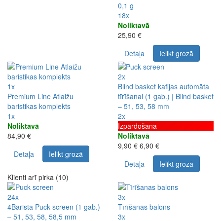
0,1 g
18x
Noliktavā
25,90 €
Detaļa
Ielikt grozā
2x
1x
Blind basket kafijas automāta
Premium Line Atlaižu
tīrīšanai (1 gab.) | Blind basket
baristikas komplekts
– 51, 53, 58 mm
1x
2x
Noliktavā
Izpārdošana
84,90 €
Noliktavā
9,90 €
6,90 €
Detaļa
Ielikt grozā
Detaļa
Ielikt grozā
Klienti arī pirka (10)
24x
3x
4Barista Puck screen (1 gab.)
Tīrīšanas balons
– 51, 53, 58, 58,5 mm
3x