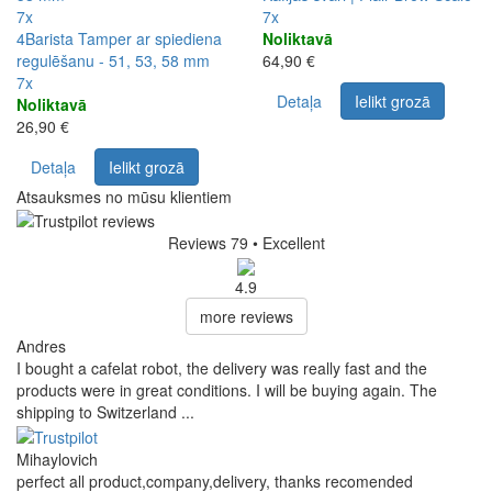
7x
7x
4Barista Tamper ar spiediena
Noliktavā
regulēšanu - 51, 53, 58 mm
64,90 €
7x
Detaļa
Ielikt grozā
Noliktavā
26,90 €
Detaļa
Ielikt grozā
Atsauksmes no mūsu klientiem
Reviews 79
• Excellent
4.9
more reviews
Andres
I bought a cafelat robot, the delivery was really fast and the
products were in great conditions. I will be buying again. The
shipping to Switzerland ...
Mihaylovich
perfect all product,company,delivery, thanks recomended