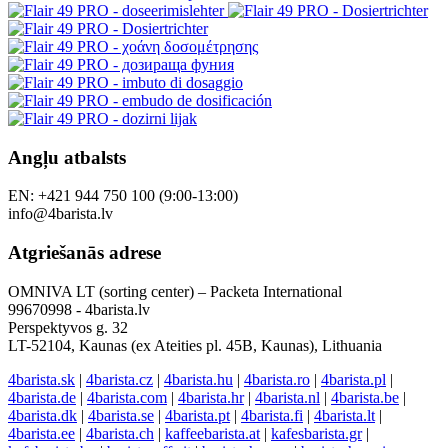
Angļu atbalsts
EN: +421 944 750 100 (9:00-13:00)
info@4barista.lv
Atgriešanās adrese
OMNIVA LT (sorting center) – Packeta International
99670998 - 4barista.lv
Perspektyvos g. 32
LT-52104, Kaunas (ex Ateities pl. 45B, Kaunas), Lithuania
4barista.sk
|
4barista.cz
|
4barista.hu
|
4barista.ro
|
4barista.pl
|
4barista.de
|
4barista.com
|
4barista.hr
|
4barista.nl
|
4barista.be
|
4barista.dk
|
4barista.se
|
4barista.pt
|
4barista.fi
|
4barista.lt
|
4barista.ee
|
4barista.ch
|
kaffeebarista.at
|
kafesbarista.gr
|