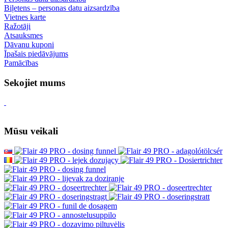
Biļetens – personas datu aizsardzība
Vietnes karte
Ražotāji
Atsauksmes
Dāvanu kuponi
Īpašais piedāvājums
Pamācības
Sekojiet mums
Mūsu veikali