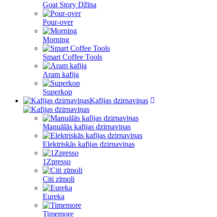
Goat Story Džīna
Pour-over
Morning
Smart Coffee Tools
Aram kafija
Superkop
Kafijas dzirnaviņas
Manuālās kafijas dzirnaviņas
Elektriskās kafijas dzirnaviņas
1Zpresso
Citi zīmoli
Eureka
Timemore