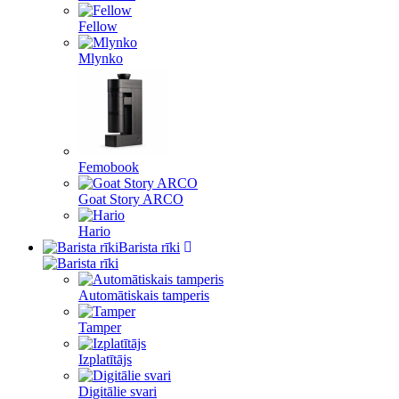
Fellow
Mlynko
Femobook
Goat Story ARCO
Hario
Barista rīki
Automātiskais tamperis
Tamper
Izplatītājs
Digitālie svari