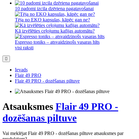
10 padomi izcila dzēriena pagatavošanai
Tēja no EKO kapsulas, kāpēc gan ne?
Kā izvēlēties ceļojumu kafijas automātu?
Espresso toniks – atsvaidzinošs vasaras hīts
visi raksti
Ievads
Flair 49 PRO
Flair 49 PRO - dozēšanas piltuve
Atsauksmes
Flair 49 PRO -
dozēšanas piltuve
Vai meklējat Flair 49 PRO - dozēšanas piltuve atsauksmes par
produktiem?