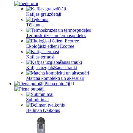
Kafijas grauzdētāji
Tējkanna
Termoskrūzes un termospudeles
Ekoloģiski ēdieni Ecotree
Kafijas termosi
Kafijas uzglabāšanas trauki
Matcha komplekti un aksesuāri
Piena putotāji
Subminimal
Bellman tvaikonis