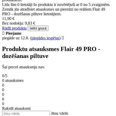
Līdz šim 0 lietotāji šo produktu ir novērtējuši ar 0 no 5 zvaigznēm.
Zemāk jūs atradīsiet atsauksmes un pieredzi no reāliem Flair 49
PRO - dozēšanas piltuve lietotājiem.
11,90 €
Bez nodokļa: 9,83 €
Rādīt produktu
Ielikt grozā
Pieejams
piegāde uz 12.8.
(
piegādes iespējas
)
Produktu atsauksmes Flair 49 PRO -
dozēšanas piltuve
Šai precei atsauksmju nav.
0/5
0 atsauksmes
0
0
0
0
0
Rakstīt atsauksmi
Jūsu vārds