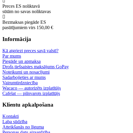
Preces ES noliktavā
sūtām no savas noliktavas
Bezmaksas piegāde ES
pasūtījumiem virs 150,00 €
Informācija
Kā atgriezt preces savā valstī?
Par mums
Piegāde un apmaksa
Drošs tiešsaistes maksājums GoPay
Noteikumi un nosacījumi
Sadarbojieties ar mums
Vairumtirdzniecība
Wacaco — autorizēts izplatītājs
Cafelat — pilnvarots izplatītājs
Klientu apkalpošana
Kontakti
Laba sūdzība
Atteikšanās no līguma
Personas datu aizsardzība