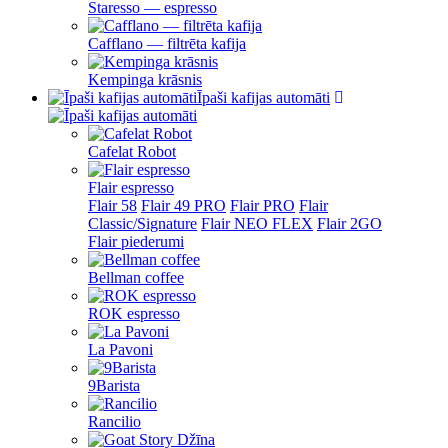
Staresso — espresso
Cafflano — filtrēta kafija
Kempinga krāsnis
Īpaši kafijas automāti
Cafelat Robot
Flair espresso
Flair 58
Flair 49 PRO
Flair PRO
Flair
Classic/Signature
Flair NEO FLEX
Flair 2GO
Flair piederumi
Bellman coffee
ROK espresso
La Pavoni
9Barista
Rancilio