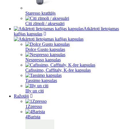
Staresso kratītājs
Citi zīmoli / aksesuāri
Atkārtoti lietojamas
kafijas kapsulas
Dolce Gusto kapsulas
Nespresso kapsulas
Cafissimo, Caffitaly, K-fee kapsulas
Tassimo kapsulas
Illy un citi
Ražotāji
1Zpresso
4Barista