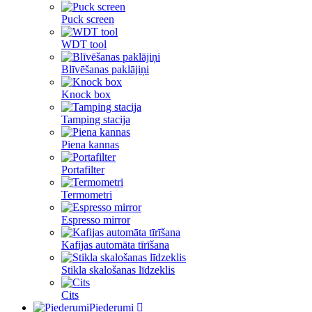
Puck screen
WDT tool
Blīvēšanas paklājiņi
Knock box
Tamping stacija
Piena kannas
Portafilter
Termometri
Espresso mirror
Kafijas automāta tīrīšana
Stikla skalošanas līdzeklis
Cits
Piederumi