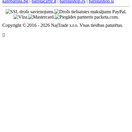
kafebarista.bg
|
baristacaffe.it
|
baristashop.es
|
baristashop.si
Copyright © 2016 - 2026 NajTrade s.r.o. Visas tiesības paturētas.