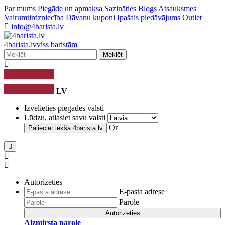
Par mums
Piegāde un apmaksa
Sazināties
Blogs
Atsauksmes
Vairumtirdzniecība
Dāvanu kuponi
Īpašais piedāvājums
Outlet
info@4barista.lv
4
barista
.lv
viss baristām
Meklēt
LV
Izvēlieties piegādes valsti
Lūdzu, atlasiet savu valsti
Or
Palieciet iekšā
4barista.lv
Autorizēties
E-pasta adrese
Parole
Autorizēties
Aizmirsta parole