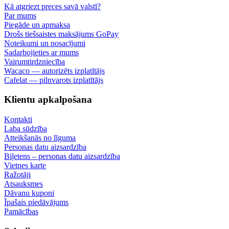
Kā atgriezt preces savā valstī?
Par mums
Piegāde un apmaksa
Drošs tiešsaistes maksājums GoPay
Noteikumi un nosacījumi
Sadarbojieties ar mums
Vairumtirdzniecība
Wacaco — autorizēts izplatītājs
Cafelat — pilnvarots izplatītājs
Klientu apkalpošana
Kontakti
Laba sūdzība
Atteikšanās no līguma
Personas datu aizsardzība
Biļetens – personas datu aizsardzība
Vietnes karte
Ražotāji
Atsauksmes
Dāvanu kuponi
Īpašais piedāvājums
Pamācības