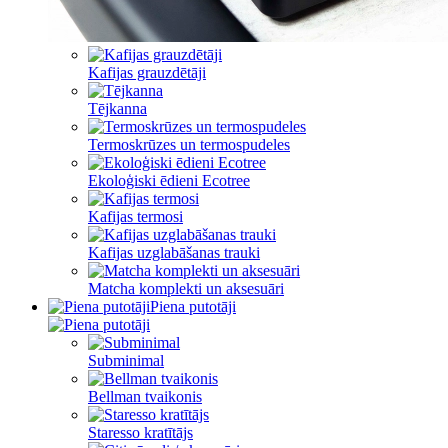
Kafijas grauzdētāji
Tējkanna
Termoskrūzes un termospudeles
Ekoloģiski ēdieni Ecotree
Kafijas termosi
Kafijas uzglabāšanas trauki
Matcha komplekti un aksesuāri
Piena putotāji
Subminimal
Bellman tvaikonis
Staresso kratītājs