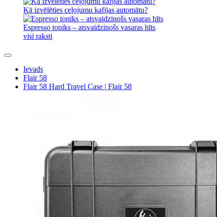
Kā izvēlēties ceļojumu kafijas automātu?
Espresso toniks – atsvaidzinošs vasaras hīts
visi raksti
Ievads
Flair 58
Flair 58 Hard Travel Case | Flair 58