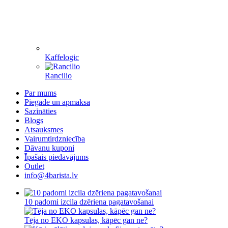
Kaffelogic
Rancilio
Par mums
Piegāde un apmaksa
Sazināties
Blogs
Atsauksmes
Vairumtirdzniecība
Dāvanu kuponi
Īpašais piedāvājums
Outlet
info@4barista.lv
10 padomi izcila dzēriena pagatavošanai
Tēja no EKO kapsulas, kāpēc gan ne?