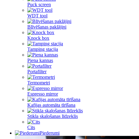
Puck screen
WDT tool
Blīvēšanas paklājiņi
Knock box
Tamping stacija
Piena kannas
Portafilter
Termometri
Espresso mirror
Kafijas automāta tīrīšana
Stikla skalošanas līdzeklis
Cits
Piederumi