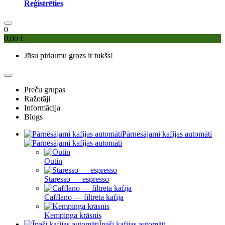
Reģistrēties
0
0,00 €
Jūsu pirkumu grozs ir tukšs!
Preču grupas
Ražotāji
Informācija
Blogs
Pārnēsājami kafijas automāti
Outin
Staresso — espresso
Cafflano — filtrēta kafija
Kempinga krāsnis
Īpaši kafijas automāti