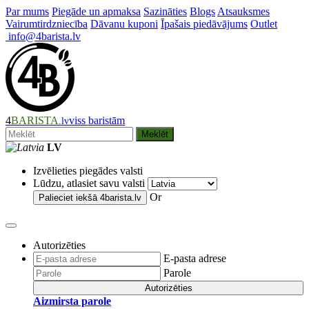
Par mums
Piegāde un apmaksa
Sazināties
Blogs
Atsauksmes
Vairumtirdzniecība
Dāvanu kuponi
Īpašais piedāvājums
Outlet
info@4barista.lv
4
BARISTA
viss baristām
.lv
Meklēt
LV
Izvēlieties piegādes valsti
Lūdzu, atlasiet savu valsti
Or
Palieciet iekšā
4barista.lv
Autorizēties
E-pasta adrese
Parole
Autorizēties
Aizmirsta parole