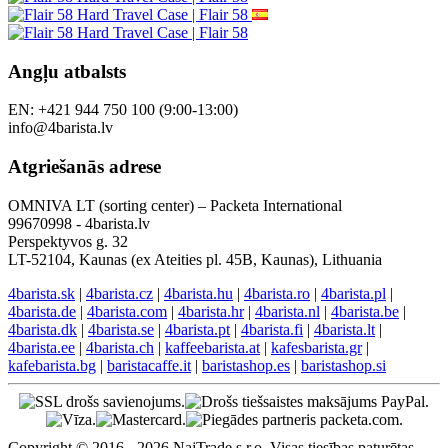
Angļu atbalsts
EN: +421 944 750 100 (9:00-13:00)
info@4barista.lv
Atgriešanās adrese
OMNIVA LT (sorting center) – Packeta International
99670998 - 4barista.lv
Perspektyvos g. 32
LT-52104, Kaunas (ex Ateities pl. 45B, Kaunas), Lithuania
4barista.sk
|
4barista.cz
|
4barista.hu
|
4barista.ro
|
4barista.pl
|
4barista.de
|
4barista.com
|
4barista.hr
|
4barista.nl
|
4barista.be
|
4barista.dk
|
4barista.se
|
4barista.pt
|
4barista.fi
|
4barista.lt
|
4barista.ee
|
4barista.ch
|
kaffeebarista.at
|
kafesbarista.gr
|
kafebarista.bg
|
baristacaffe.it
|
baristashop.es
|
baristashop.si
Copyright © 2016 - 2026 NajTrade s.r.o. Visas tiesības paturētas.