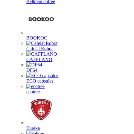
Bellman coffee
BOOKOO
Cafelat Robot
CAFFLANO
DF64
ECO capsules
ecotree
Eureka