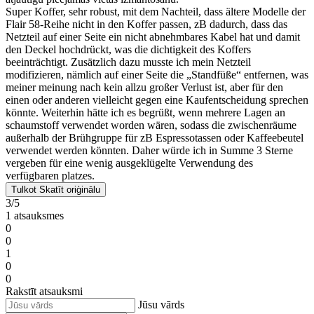
Super Koffer, sehr robust, mit dem Nachteil, dass ältere Modelle der
Flair 58-Reihe nicht in den Koffer passen, zB dadurch, dass das
Netzteil auf einer Seite ein nicht abnehmbares Kabel hat und damit
den Deckel hochdrückt, was die dichtigkeit des Koffers
beeinträchtigt. Zusätzlich dazu musste ich mein Netzteil
modifizieren, nämlich auf einer Seite die „Standfüße“ entfernen, was
meiner meinung nach kein allzu großer Verlust ist, aber für den
einen oder anderen vielleicht gegen eine Kaufentscheidung sprechen
könnte. Weiterhin hätte ich es begrüßt, wenn mehrere Lagen an
schaumstoff verwendet worden wären, sodass die zwischenräume
außerhalb der Brühgruppe für zB Espressotassen oder Kaffeebeutel
verwendet werden könnten. Daher würde ich in Summe 3 Sterne
vergeben für eine wenig ausgeklügelte Verwendung des
verfügbaren platzes.
Tulkot
Skatīt oriģinālu
3/5
1 atsauksmes
0
0
1
0
0
Rakstīt atsauksmi
Jūsu vārds