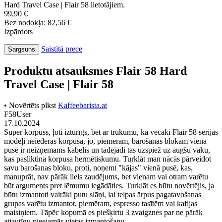
Hard Travel Case | Flair 58 lietotājiem.
99,90 €
Bez nodokļa: 82,56 €
Izpārdots
Saistītā prece
Sargsuns
Produktu atsauksmes Flair 58 Hard
Travel Case | Flair 58
• Novērtēts plkst
Kaffeebarista.at
F58User
17.10.2024
Super korpuss, ļoti izturīgs, bet ar trūkumu, ka vecāki Flair 58 sērijas
modeļi neiederas korpusā, jo, piemēram, barošanas blokam vienā
pusē ir neizņemams kabelis un tādējādi tas uzspiež uz augšu vāku,
kas pasliktina korpusa hermētiskumu. Turklāt man nācās pārveidot
savu barošanas bloku, proti, noņemt "kājas" vienā pusē, kas,
manuprāt, nav pārāk liels zaudējums, bet vienam vai otram varētu
būt arguments pret lēmumu iegādāties. Turklāt es būtu novērtējis, ja
būtu izmantoti vairāki putu slāņi, lai telpas ārpus pagatavošanas
grupas varētu izmantot, piemēram, espresso tasītēm vai kafijas
maisiņiem. Tāpēc kopumā es piešķirtu 3 zvaigznes par ne pārāk
atjautīgu pieejamās vietas izmantošanu.