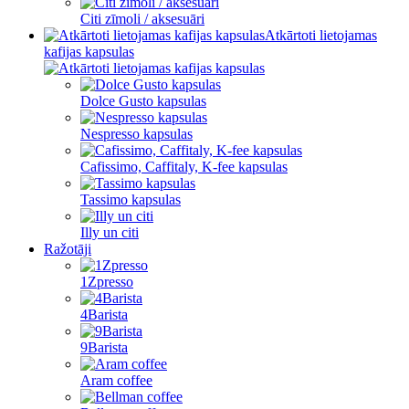
Citi zīmoli / aksesuāri
Atkārtoti lietojamas
kafijas kapsulas
Dolce Gusto kapsulas
Nespresso kapsulas
Cafissimo, Caffitaly, K-fee kapsulas
Tassimo kapsulas
Illy un citi
Ražotāji
1Zpresso
4Barista
9Barista
Aram coffee