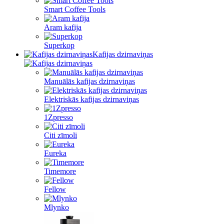
Smart Coffee Tools
Aram kafija
Superkop
Kafijas dzirnaviņas
Manuālās kafijas dzirnaviņas
Elektriskās kafijas dzirnaviņas
1Zpresso
Citi zīmoli
Eureka
Timemore
Fellow
Mlynko